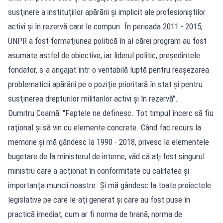
susţinere a instituţiilor apărării şi implicit ale profesioniştilor
activi şi în rezervă care le compun. În perioada 2011 - 2015,
UNPR a fost formaţiunea politică în al cărei program au fost
asumate astfel de obiective, iar liderul politic, preşedintele
fondator, s-a angajat într-o veritabilă luptă pentru reaşezarea
problematicii apărării pe o poziţie prioritară în stat şi pentru
susţinerea drepturilor militarilor activi şi în rezervă".
Dumitru Coarnă: "Faptele ne definesc. Tot timpul încerc să fiu
raţional şi să vin cu elemente concrete. Când fac recurs la
memorie şi mă gândesc la 1990 - 2018, privesc la elementele
bugetare de la ministerul de interne, văd că aţi fost singurul
ministru care a acţionat în conformitate cu calitatea şi
importanţa muncii noastre. Şi mă gândesc la toate proiectele
legislative pe care le-aţi generat şi care au fost puse în
practică imediat, cum ar fi norma de hrană, norma de