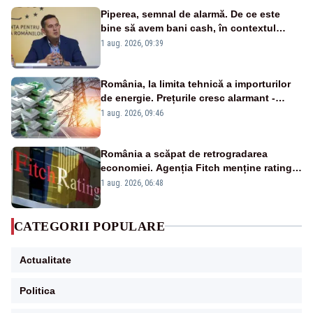
Piperea, semnal de alarmă. De ce este
bine să avem bani cash, în contextul
alertei energetice?
1 aug. 2026, 09:39
România, la limita tehnică a importurilor
de energie. Prețurile cresc alarmant -
Analiză Realitatea Plus
1 aug. 2026, 09:46
România a scăpat de retrogradarea
economiei. Agenția Fitch menține ratingul
„BBB-” cu perspectivă negativă
1 aug. 2026, 06:48
CATEGORII POPULARE
Actualitate
Politica