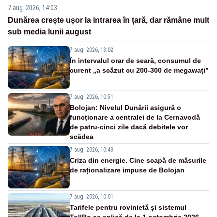
7 aug. 2026, 14:03
Dunărea crește ușor la intrarea în țară, dar rămâne mult
sub media lunii august
7 aug. 2026, 13:02
În intervalul orar de seară, consumul de
curent „a scăzut cu 200-300 de megawați”
7 aug. 2026, 10:51
Bolojan: Nivelul Dunării asigură o
funcționare a centralei de la Cernavodă
de patru-cinci zile dacă debitele vor
scădea
7 aug. 2026, 10:43
Criza din energie. Cine scapă de măsurile
de raționalizare impuse de Bolojan
7 aug. 2026, 10:01
Tarifele pentru rovinietă și sistemul
TollRo se aplică de la 1 octombrie 2026.