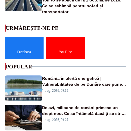
Ce se schimbă pentru șoferi și
transportatori
URMĂREȘTE-NE PE
Facebook
YouTube
POPULAR
România în alertă energetică |
Vulnerabilitatea de pe Dunăre care pune
în pericol Centrala Cernavodă era
1 aug. 2026, 09:32
cunoscută de pe vremea lui Ceaușescu
De azi, milioane de români primesc un
drept nou. Ce se întâmplă dacă ți se strică
un produs
1 aug. 2026, 09:37