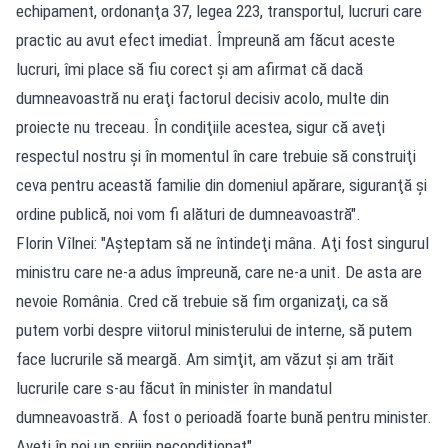
echipament, ordonanţa 37, legea 223, transportul, lucruri care
practic au avut efect imediat. Împreună am făcut aceste
lucruri, îmi place să fiu corect şi am afirmat că dacă
dumneavoastră nu eraţi factorul decisiv acolo, multe din
proiecte nu treceau. În condiţiile acestea, sigur că aveţi
respectul nostru şi în momentul în care trebuie să construiţi
ceva pentru această familie din domeniul apărare, siguranţă şi
ordine publică, noi vom fi alături de dumneavoastră".
Florin Vîlnei: "Aşteptam să ne întindeţi mâna. Aţi fost singurul
ministru care ne-a adus împreună, care ne-a unit. De asta are
nevoie România. Cred că trebuie să fim organizaţi, ca să
putem vorbi despre viitorul ministerului de interne, să putem
face lucrurile să meargă. Am simţit, am văzut şi am trăit
lucrurile care s-au făcut în minister în mandatul
dumneavoastră. A fost o perioadă foarte bună pentru minister.
Aveţi în noi un sprijin necondiţionat".