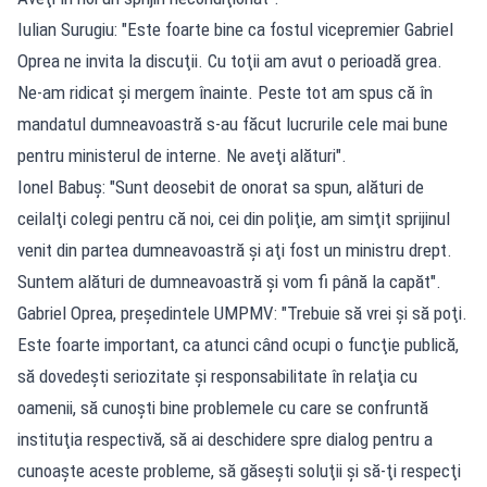
Iulian Surugiu: "Este foarte bine ca fostul vicepremier Gabriel
Oprea ne invita la discuţii. Cu toţii am avut o perioadă grea.
Ne-am ridicat şi mergem înainte. Peste tot am spus că în
mandatul dumneavoastră s-au făcut lucrurile cele mai bune
pentru ministerul de interne. Ne aveţi alături".
Ionel Babuş: "Sunt deosebit de onorat sa spun, alături de
ceilalţi colegi pentru că noi, cei din poliţie, am simţit sprijinul
venit din partea dumneavoastră şi aţi fost un ministru drept.
Suntem alături de dumneavoastră şi vom fi până la capăt".
Gabriel Oprea, preşedintele UMPMV: "Trebuie să vrei şi să poţi.
Este foarte important, ca atunci când ocupi o funcţie publică,
să dovedeşti seriozitate şi responsabilitate în relaţia cu
oamenii, să cunoşti bine problemele cu care se confruntă
instituţia respectivă, să ai deschidere spre dialog pentru a
cunoaşte aceste probleme, să găseşti soluţii şi să-ţi respecţi