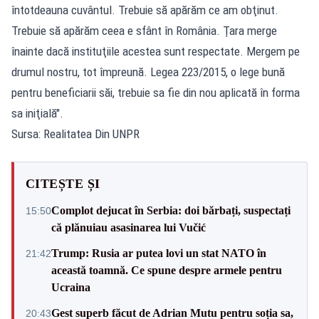
întotdeauna cuvântul. Trebuie să apărăm ce am obţinut.
Trebuie să apărăm ceea e sfânt în România. Ţara merge
înainte dacă instituţiile acestea sunt respectate. Mergem pe
drumul nostru, tot împreună. Legea 223/2015, o lege bună
pentru beneficiarii săi, trebuie sa fie din nou aplicată în forma
sa iniţială".
Sursa: Realitatea Din UNPR
CITEȘTE ȘI
Complot dejucat în Serbia: doi bărbați, suspectați
15:50
că plănuiau asasinarea lui Vučić
Trump: Rusia ar putea lovi un stat NATO în
21:42
această toamnă. Ce spune despre armele pentru
Ucraina
Gest superb făcut de Adrian Mutu pentru soția sa,
20:43