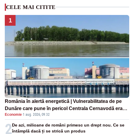
CELE MAI CITITE
1
România în alertă energetică | Vulnerabilitatea de pe
Dunăre care pune în pericol Centrala Cernavodă era
Economie
·
1 aug. 2026, 09:32
cunoscută de pe vremea lui Ceaușescu
2
De azi, milioane de români primesc un drept nou. Ce se
întâmplă dacă ți se strică un produs