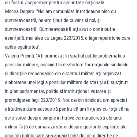
cu fostul vicepremier pentru securitate naţională.
Mircea Dogaru: "Noi am comunicat întotdeauna bine cu
dumneavoastră, ne-am ţinut de cuvânt şi noi, şi
dumneavoastră. Dumneavoastră aţi avut o contribuţie
esenţială, mai ales cu Legea 223/2015, o lege reparatorie care
apăra egalitatea".
Valeriu Pricină: "Aţi promovat în spaţiul public problematica
pensiilor militare, asociind la dezbatere formaţiunile sindicale
şi direcţiile responsabile din sistemul militar, aţi organizat
elaborarea unei legi a pensiilor militare de stat şi aţi susţinut
în plan parlamentar, politic şi instituţional, votarea şi
promulgarea legii 223/2015. Noi, cei din sindicat, am apreciat
atitudinea dumneavoastră pentru că am înţeles cu toţii că nu
este vorba despre simple iniţiative camaradereşti ale unui
militar faţă de camarazii săi, ci despre gesturile explicite ale
unui om politic care şi-a angajat partidul pe o direcţie de