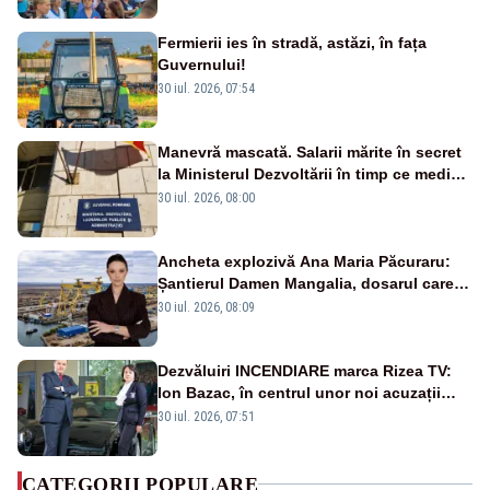
Fermierii ies în stradă, astăzi, în fața
Guvernului!
30 iul. 2026, 07:54
Manevră mascată. Salarii mărite în secret
la Ministerul Dezvoltării în timp ce medicii
ies în stradă
30 iul. 2026, 08:00
Ancheta explozivă Ana Maria Păcuraru:
Șantierul Damen Mangalia, dosarul care
scufundă apărarea României
30 iul. 2026, 08:09
Dezvăluiri INCENDIARE marca Rizea TV:
Ion Bazac, în centrul unor noi acuzații
publice
30 iul. 2026, 07:51
CATEGORII POPULARE