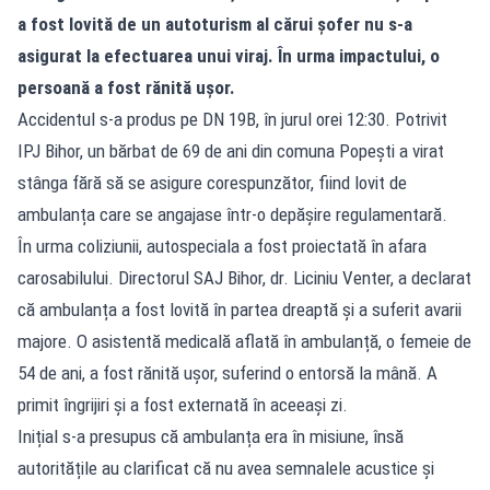
a fost lovită de un autoturism al cărui șofer nu s-a
asigurat la efectuarea unui viraj. În urma impactului, o
persoană a fost rănită ușor.
Accidentul s-a produs pe DN 19B, în jurul orei 12:30. Potrivit
IPJ Bihor, un bărbat de 69 de ani din comuna Popești a virat
stânga fără să se asigure corespunzător, fiind lovit de
ambulanța care se angajase într-o depășire regulamentară.
În urma coliziunii, autospeciala a fost proiectată în afara
carosabilului. Directorul SAJ Bihor, dr. Liciniu Venter, a declarat
că ambulanța a fost lovită în partea dreaptă și a suferit avarii
majore. O asistentă medicală aflată în ambulanță, o femeie de
54 de ani, a fost rănită ușor, suferind o entorsă la mână. A
primit îngrijiri și a fost externată în aceeași zi.
Inițial s-a presupus că ambulanța era în misiune, însă
autoritățile au clarificat că nu avea semnalele acustice și