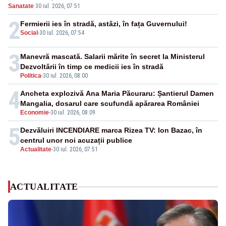
Sanatate
·
30 iul. 2026, 07:51
2
Fermierii ies în stradă, astăzi, în fața Guvernului!
Social
-
30 iul. 2026, 07:54
3
Manevră mascată. Salarii mărite în secret la Ministerul
Dezvoltării în timp ce medicii ies în stradă
Politica
-
30 iul. 2026, 08:00
4
Ancheta explozivă Ana Maria Păcuraru: Șantierul Damen
Mangalia, dosarul care scufundă apărarea României
Economie
-
30 iul. 2026, 08:09
5
Dezvăluiri INCENDIARE marca Rizea TV: Ion Bazac, în
centrul unor noi acuzații publice
Actualitate
-
30 iul. 2026, 07:51
ACTUALITATE