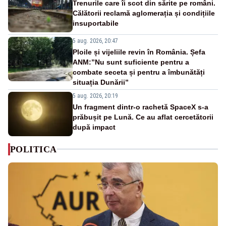
Trenurile care îi scot din sărite pe români.
Călătorii reclamă aglomerația și condițiile
insuportabile
5 aug. 2026, 20:47
Ploile și vijeliile revin în România. Șefa
ANM:”Nu sunt suficiente pentru a
combate seceta și pentru a îmbunătăți
situația Dunării”
5 aug. 2026, 20:19
Un fragment dintr-o rachetă SpaceX s-a
prăbușit pe Lună. Ce au aflat cercetătorii
după impact
POLITICA