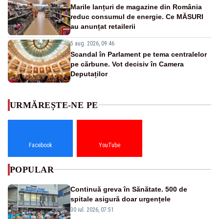
Marile lanțuri de magazine din România
reduc consumul de energie. Ce MĂSURI
au anunțat retailerii
5 aug. 2026, 09:46
Scandal în Parlament pe tema centralelor
pe cărbune. Vot decisiv în Camera
Deputaților
URMĂREȘTE-NE PE
Facebook
YouTube
POPULAR
Continuă greva în Sănătate. 500 de
spitale asigură doar urgențele
30 iul. 2026, 07:51