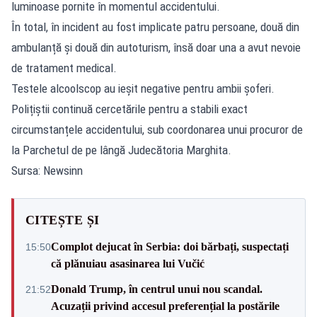
luminoase pornite în momentul accidentului.
În total, în incident au fost implicate patru persoane, două din
ambulanță și două din autoturism, însă doar una a avut nevoie
de tratament medical.
Testele alcoolscop au ieșit negative pentru ambii șoferi.
Polițiștii continuă cercetările pentru a stabili exact
circumstanțele accidentului, sub coordonarea unui procuror de
la Parchetul de pe lângă Judecătoria Marghita.
Sursa: Newsinn
CITEȘTE ȘI
Complot dejucat în Serbia: doi bărbați, suspectați
15:50
că plănuiau asasinarea lui Vučić
Donald Trump, în centrul unui nou scandal.
21:52
Acuzații privind accesul preferențial la postările