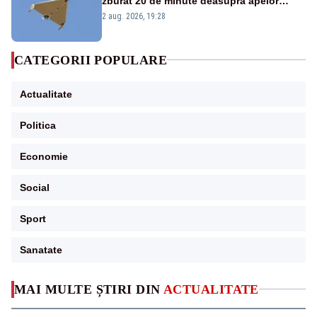
zburat 20 de minute deasupra apelor
României. Au fost ridicate două F-16
2 aug. 2026, 19:28
CATEGORII POPULARE
Actualitate
Politica
Economie
Social
Sport
Sanatate
MAI MULTE ȘTIRI DIN
ACTUALITATE