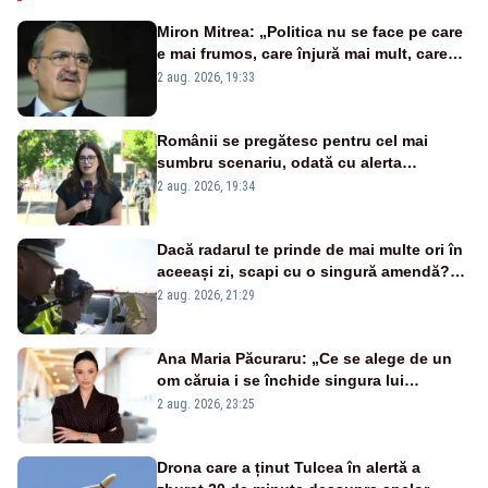
Miron Mitrea: „Politica nu se face pe care
e mai frumos, care înjură mai mult, care
țipă mai tare, ci pe proiecte”
2 aug. 2026, 19:33
Românii se pregătesc pentru cel mai
sumbru scenariu, odată cu alerta
energetică
2 aug. 2026, 19:34
Dacă radarul te prinde de mai multe ori în
aceeași zi, scapi cu o singură amendă?
Ce spune legea
2 aug. 2026, 21:29
Ana Maria Păcuraru: „Ce se alege de un
om căruia i se închide singura lui
portiță?”
2 aug. 2026, 23:25
Drona care a ținut Tulcea în alertă a