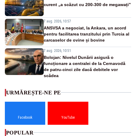
curent „a scăzut cu 200-300 de megawați”
7 aug. 2026, 10:57
ANSVSA a negociat, la Ankara, un acord
pentru facilitarea tranzitului prin Turcia al
carcaselor de ovine și bovine
7 aug. 2026, 10:51
Bolojan: Nivelul Dunării asigură o
funcționare a centralei de la Cernavodă
de patru-cinci zile dacă debitele vor
scădea
URMĂREȘTE-NE PE
Facebook
YouTube
POPULAR