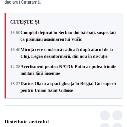
declarat Cataramă.
CITEȘTE ȘI
Complot dejucat în Serbia: doi bărbați, suspectați
15:50
că plănuiau asasinarea lui Vučić
Miruță cere o măsură radicală după atacul de la
15:40
Cluj. Legea dezinformării, din nou în discuție
Avertisment pentru NATO: Putin ar putea trimite
14:38
militari fără însemne
Darius Olaru a spart gheața în Belgia! Gol superb
13:37
pentru Union Saint-Gilloise
Distribuie articolul