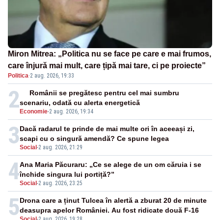
Miron Mitrea: „Politica nu se face pe care e mai frumos,
care înjură mai mult, care țipă mai tare, ci pe proiecte”
Politica
·
2 aug. 2026, 19:33
2
Românii se pregătesc pentru cel mai sumbru
scenariu, odată cu alerta energetică
Economie
-
2 aug. 2026, 19:34
3
Dacă radarul te prinde de mai multe ori în aceeași zi,
scapi cu o singură amendă? Ce spune legea
Social
-
2 aug. 2026, 21:29
4
Ana Maria Păcuraru: „Ce se alege de un om căruia i se
închide singura lui portiță?”
Social
-
2 aug. 2026, 23:25
5
Drona care a ținut Tulcea în alertă a zburat 20 de minute
deasupra apelor României. Au fost ridicate două F-16
Social
-
2 aug. 2026, 19:28