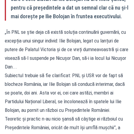
pentru că președintele a dat un semnal clar că nu și-l
mai dorește pe Ilie Bolojan în fruntea executivului.
„În PNL se știe deja că există soluția continuării guvernării, cu
excepția unui singur individ: Ilie Bolojan, legat cu lanțuri de
putere de Palatul Victoria și de ce vreți dumneavoastră și care
visează să-l suspende pe Nicușor Dan, să-i ia locul lui Nicușor
Dan...
Subiectul trebuie să fie clarificat: PNL și USR vor de fapt să
blocheze România, iar Ilie Bolojan să conducă interimar, dacă
se poate, doi ani. Asta vor ei, cei care astăzi, membri ai
Partidului Național Liberal, se încolonează în spatele lui Ilie
Bolojan, au pornit un război cu Președintele României.
Teoretic și practic n-au nicio șansă să câștige ei războiul cu
Președintele României, oricât de mult își umflă mușchii”, a