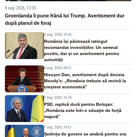
8 aug. 2026, 13:35
Groenlanda îi pune frână lui Trump. Avertisment dur
după planul de foraj
8 aug. 2026, 10:38
România își păstrează ratingul
recomandat investițiilor. Un semnal
pozitiv, dar și un avertisment pentru
autorități
8 aug. 2026, 08:51
Nicușor Dan, avertisment după decizia
Moody’s: „România trebuie să revină la
creștere economică”
7 aug. 2026, 15:26
PSD, replică dură pentru Bolojan:
„România este într-o situație de forță
majoră”
7 aug. 2026, 14:51
Ședința de guvern se amână pentru ora