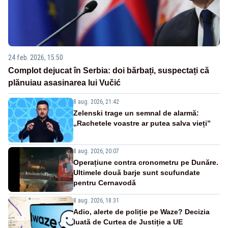
24 feb. 2026, 15:50
Complot dejucat în Serbia: doi bărbați, suspectați că
plănuiau asasinarea lui Vučić
8 aug. 2026, 21:42
Zelenski trage un semnal de alarmă:
„Rachetele voastre ar putea salva vieți”
8 aug. 2026, 20:07
Operațiune contra cronometru pe Dunăre.
Ultimele două barje sunt scufundate
pentru Cernavodă
8 aug. 2026, 18:31
Adio, alerte de poliție pe Waze? Decizia
luată de Curtea de Justiție a UE