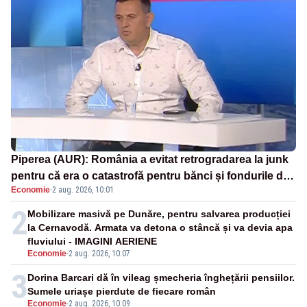
Piperea (AUR): România a evitat retrogradarea la junk
pentru că era o catastrofă pentru bănci și fondurile de
Economie
·
2 aug. 2026, 10:01
pensii
2
Mobilizare masivă pe Dunăre, pentru salvarea producției
la Cernavodă. Armata va detona o stâncă și va devia apa
fluviului - IMAGINI AERIENE
Economie
-
2 aug. 2026, 10:07
3
Dorina Barcari dă în vileag șmecheria înghețării pensiilor.
Sumele uriașe pierdute de fiecare român
Economie
-
2 aug. 2026, 10:09