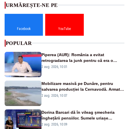
URMĂREȘTE-NE PE
Facebook
YouTube
POPULAR
Piperea (AUR): România a evitat
retrogradarea la junk pentru că era o
catastrofă pentru bănci și fondurile de
2 aug. 2026, 10:01
pensii
Mobilizare masivă pe Dunăre, pentru
salvarea producției la Cernavodă. Armata
va detona o stâncă și va devia apa
2 aug. 2026, 10:07
fluviului - IMAGINI AERIENE
Dorina Barcari dă în vileag șmecheria
înghețării pensiilor. Sumele uriașe
pierdute de fiecare român
2 aug. 2026, 10:09