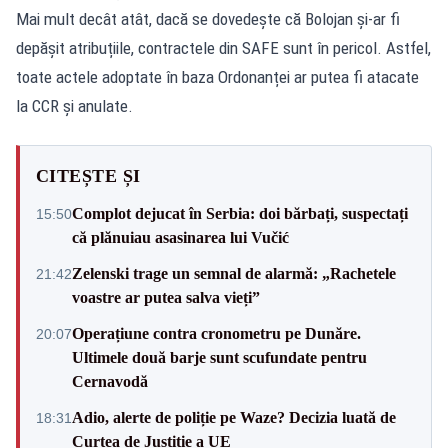
Mai mult decât atât, dacă se dovedește că Bolojan și-ar fi
depășit atribuțiile, contractele din SAFE sunt în pericol. Astfel,
toate actele adoptate în baza Ordonanței ar putea fi atacate
la CCR și anulate.
CITEȘTE ȘI
Complot dejucat în Serbia: doi bărbați, suspectați
15:50
că plănuiau asasinarea lui Vučić
Zelenski trage un semnal de alarmă: „Rachetele
21:42
voastre ar putea salva vieți”
Operațiune contra cronometru pe Dunăre.
20:07
Ultimele două barje sunt scufundate pentru
Cernavodă
Adio, alerte de poliție pe Waze? Decizia luată de
18:31
Curtea de Justiție a UE