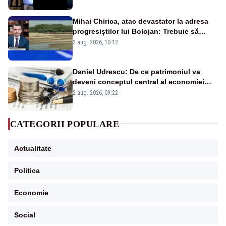
Mihai Chirica, atac devastator la adresa
progresiștilor lui Bolojan: Trebuie să
protejăm și natura, dar nu șținem omaneii
2 aug. 2026, 10:12
în stare permanentă de alertă
Daniel Udrescu: De ce patrimoniul va
deveni conceptul central al economiei
viitoare?
2 aug. 2026, 09:22
CATEGORII POPULARE
Actualitate
Politica
Economie
Social