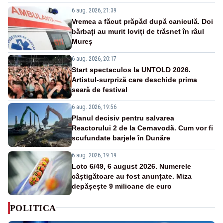
6 aug. 2026, 21:39
Vremea a făcut prăpăd după caniculă. Doi
bărbați au murit loviți de trăsnet în râul
Mureș
6 aug. 2026, 20:17
Start spectaculos la UNTOLD 2026.
Artistul-surpriză care deschide prima
seară de festival
6 aug. 2026, 19:56
Planul decisiv pentru salvarea
Reactorului 2 de la Cernavodă. Cum vor fi
scufundate barjele în Dunăre
6 aug. 2026, 19:19
Loto 6/49, 6 august 2026. Numerele
câștigătoare au fost anunțate. Miza
depășește 9 milioane de euro
POLITICA