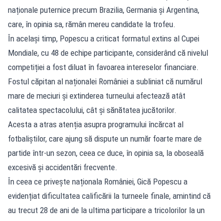
naționale puternice precum Brazilia, Germania și Argentina,
care, în opinia sa, rămân mereu candidate la trofeu.
În același timp, Popescu a criticat formatul extins al Cupei
Mondiale, cu 48 de echipe participante, considerând că nivelul
competiției a fost diluat în favoarea intereselor financiare.
Fostul căpitan al naționalei României a subliniat că numărul
mare de meciuri și extinderea turneului afectează atât
calitatea spectacolului, cât și sănătatea jucătorilor.
Acesta a atras atenția asupra programului încărcat al
fotbaliștilor, care ajung să dispute un număr foarte mare de
partide într-un sezon, ceea ce duce, în opinia sa, la oboseală
excesivă și accidentări frecvente.
În ceea ce privește naționala României, Gică Popescu a
evidențiat dificultatea calificării la turneele finale, amintind că
au trecut 28 de ani de la ultima participare a tricolorilor la un