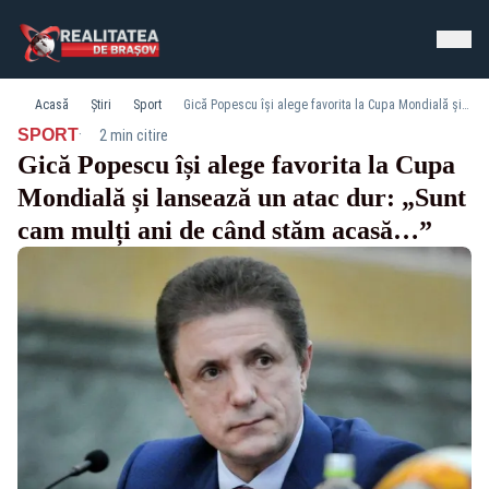
Acasă
Știri
Sport
Gică Popescu își alege favorita la Cupa Mondială și lansează un atac dur: „Sunt cam mulți ani de când stăm acasă…”
·
SPORT
2 min citire
Gică Popescu își alege favorita la Cupa
Mondială și lansează un atac dur: „Sunt
cam mulți ani de când stăm acasă…”