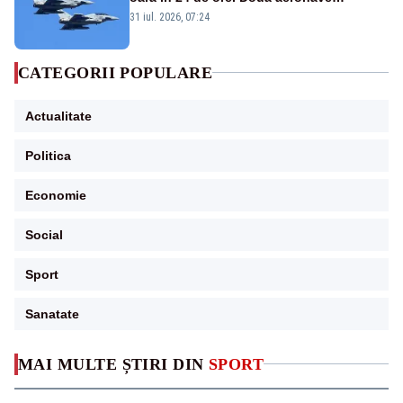
Eurofighter britanice au fost ridicate de la
31 iul. 2026, 07:24
sol
CATEGORII POPULARE
Actualitate
Politica
Economie
Social
Sport
Sanatate
MAI MULTE ȘTIRI DIN
SPORT