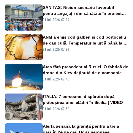
SANITAS: Niciun scenariu favorabil
pentru angajații din sănătate în proiectul
Legii salarizării
31 iul. 2026, 07:29
ANM a emis cod galben și cod portocaliu
de caniculă. Temperaturile urcă până la 38
de grade, iar nopțile devin tropicale
31 iul. 2026, 07:39
Atac fără precedent al Rusiei. O fabrică de
drone din Kiev deținută de o companie
americană, distrusă de o rachetă
31 iul. 2026, 07:40
rusească
ITALIA: 7 persoane, dispărute după
prăbușirea unei clădiri în Sicilia | VIDEO
31 iul. 2026, 07:50
Alertă aeriană la graniță pentru a treia
oară în 24 de ore. Două aeronave