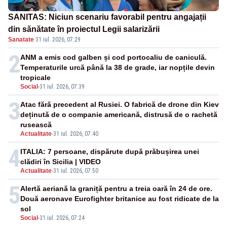
SANITAS: Niciun scenariu favorabil pentru angajații
din sănătate în proiectul Legii salarizării
Sanatate
·
31 iul. 2026, 07:29
2
ANM a emis cod galben și cod portocaliu de caniculă.
Temperaturile urcă până la 38 de grade, iar nopțile devin
tropicale
Social
-
31 iul. 2026, 07:39
3
Atac fără precedent al Rusiei. O fabrică de drone din Kiev
deținută de o companie americană, distrusă de o rachetă
rusească
Actualitate
-
31 iul. 2026, 07:40
4
ITALIA: 7 persoane, dispărute după prăbușirea unei
clădiri în Sicilia | VIDEO
Actualitate
-
31 iul. 2026, 07:50
5
Alertă aeriană la graniță pentru a treia oară în 24 de ore.
Două aeronave Eurofighter britanice au fost ridicate de la
sol
Social
-
31 iul. 2026, 07:24