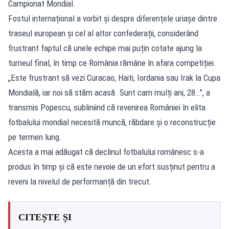
Campionat Mondial.
Fostul internațional a vorbit și despre diferențele uriașe dintre
traseul european și cel al altor confederații, considerând
frustrant faptul că unele echipe mai puțin cotate ajung la
turneul final, în timp ce România rămâne în afara competiției.
„Este frustrant să vezi Curacao, Haiti, Iordania sau Irak la Cupa
Mondială, iar noi să stăm acasă. Sunt cam mulți ani, 28…”, a
transmis Popescu, subliniind că revenirea României în elita
fotbalului mondial necesită muncă, răbdare și o reconstrucție
pe termen lung.
Acesta a mai adăugat că declinul fotbalului românesc s-a
produs în timp și că este nevoie de un efort susținut pentru a
reveni la nivelul de performanță din trecut.
CITEȘTE ȘI