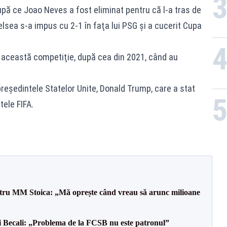
upă ce Joao Neves a fost eliminat pentru că l-a tras de
elsea s-a impus cu 2-1 în faţa lui PSG şi a cucerit Cupa
n această competiţie, după cea din 2021, când au
 preşedintele Statelor Unite, Donald Trump, care a stat
tele FIFA.
entru MM Stoica: „Mă oprește când vreau să arunc milioane
gi Becali: „Problema de la FCSB nu este patronul”