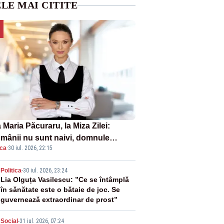
LE MAI CITITE
Maria Păcuraru, la Miza Zilei:
mânii nu sunt naivi, domnule
ica
·
30 iul. 2026, 22:15
mier Bolojan”
2
Politica
-
30 iul. 2026, 23:24
Lia Olguța Vasilescu: ”Ce se întâmplă
în sănătate este o bătaie de joc. Se
guvernează extraordinar de prost”
Social
-
31 iul. 2026, 07:24