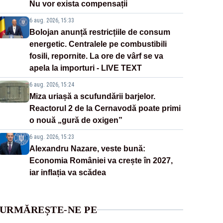
Nu vor exista compensații
6 aug. 2026, 15:33
Bolojan anunță restricțiile de consum
energetic. Centralele pe combustibili
fosili, repornite. La ore de vârf se va
apela la importuri - LIVE TEXT
6 aug. 2026, 15:24
Miza uriașă a scufundării barjelor.
Reactorul 2 de la Cernavodă poate primi
o nouă „gură de oxigen”
6 aug. 2026, 15:23
Alexandru Nazare, veste bună:
Economia României va crește în 2027,
iar inflația va scădea
URMĂREȘTE-NE PE