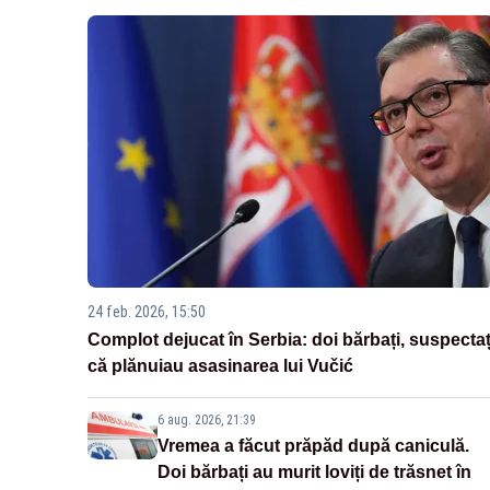
24 feb. 2026, 15:50
Complot dejucat în Serbia: doi bărbați, suspectaț
că plănuiau asasinarea lui Vučić
6 aug. 2026, 21:39
Vremea a făcut prăpăd după caniculă.
Doi bărbați au murit loviți de trăsnet în