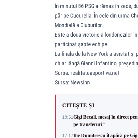
În minutul 86 PSG a rămas în zece, d
păr pe Cucurella. În cele din urma Ch
Mondială a Cluburilor.
Este a doua victorie a londonezilor î
participat şapte echipe.
La finala de la New York a asistat şi
chiar lângă Gianni Infantino, preşedin
Sursa: realitateasportiva.net
Sursa: Newsinn
CITEȘTE ȘI
Gigi Becali, mesaj în direct p
18:51
pe transferuri”
Ilie Dumitrescu îl apără pe Gi
17:17