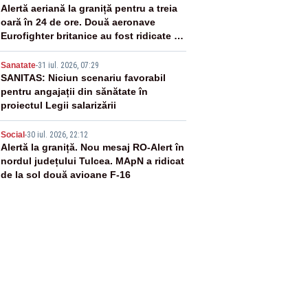
3
Alertă aeriană la graniță pentru a treia
oară în 24 de ore. Două aeronave
Eurofighter britanice au fost ridicate de
la sol
4
Sanatate
-
31 iul. 2026, 07:29
SANITAS: Niciun scenariu favorabil
pentru angajații din sănătate în
proiectul Legii salarizării
5
Social
-
30 iul. 2026, 22:12
Alertă la graniță. Nou mesaj RO-Alert în
nordul județului Tulcea. MApN a ridicat
de la sol două avioane F-16