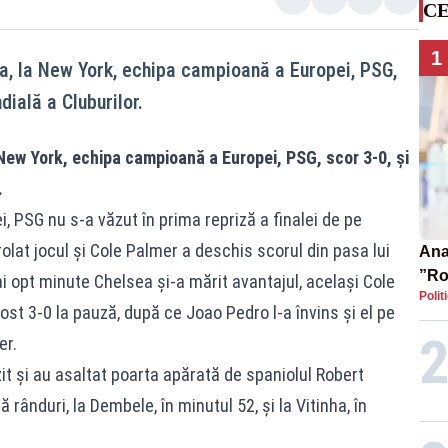
CE
1
a, la New York, echipa campioană a Europei, PSG,
dială a Cluburilor.
New York, echipa campioană a Europei, PSG, scor 3-0, şi
.
ei, PSG nu s-a văzut în prima repriză a finalei de pe
lat jocul şi Cole Palmer a deschis scorul din pasa lui
Ana 
”Ro
 opt minute Chelsea şi-a mărit avantajul, acelaşi Cole
Polit
pre
ost 3-0 la pauză, după ce Joao Pedro l-a învins şi el pe
er.
zit şi au asaltat poarta apărată de spaniolul Robert
rânduri, la Dembele, în minutul 52, şi la Vitinha, în