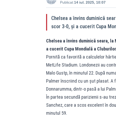
Publicat:
14 iul. 2025, 10:07
Chelsea a învins duminică sear
scor 3-0, şi a cucerit Cupa Mon
Chelsea a învins duminică seara, la 
a cucerit Cupa Mondială a Cluburilor
Pornită ca favorită a calculelor hârti
MetLife Stadium. Londonezii au contro
Malo Gustp, în minutul 22. După numai
Palmer înscriind cu un şut plasat. A f
Donnarumma, dintr-o pasă a lui Palm
În partea secundă parizienii s-au tre
Sanchez, care a scos excelent în două 
minutul 59.