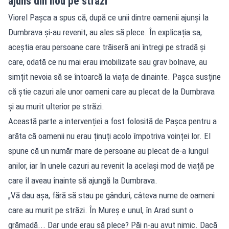
ajuns din nou pe străzi
Viorel Pașca a spus că, după ce unii dintre oamenii ajunși la
Dumbrava și-au revenit, au ales să plece. În explicația sa,
aceștia erau persoane care trăiseră ani întregi pe stradă și
care, odată ce nu mai erau imobilizate sau grav bolnave, au
simțit nevoia să se întoarcă la viața de dinainte. Pașca susține
că știe cazuri ale unor oameni care au plecat de la Dumbrava
și au murit ulterior pe străzi.
Această parte a intervenției a fost folosită de Pașca pentru a
arăta că oamenii nu erau ținuți acolo împotriva voinței lor. El
spune că un număr mare de persoane au plecat de-a lungul
anilor, iar în unele cazuri au revenit la același mod de viață pe
care îl aveau înainte să ajungă la Dumbrava.
„Vă dau așa, fără să stau pe gânduri, câteva nume de oameni
care au murit pe străzi. În Mureș e unul, în Arad sunt o
grămadă... Dar unde erau să plece? Păi n-au avut nimic. Dacă