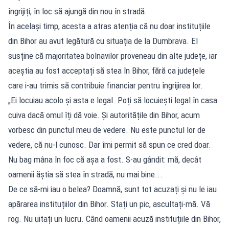
îngrijiți, în loc să ajungă din nou în stradă.
În același timp, acesta a atras atenția că nu doar instituțiile
din Bihor au avut legătură cu situația de la Dumbrava. El
susține că majoritatea bolnavilor proveneau din alte județe, iar
aceștia au fost acceptați să stea în Bihor, fără ca județele
care i-au trimis să contribuie financiar pentru îngrijirea lor.
„Ei locuiau acolo și asta e legal. Poți să locuiești legal în casa
cuiva dacă omul îți dă voie. Și autoritățile din Bihor, acum
vorbesc din punctul meu de vedere. Nu este punctul lor de
vedere, că nu-l cunosc. Dar îmi permit să spun ce cred doar.
Nu bag mâna în foc că așa a fost. S-au gândit: mă, decât
oamenii ăștia să stea în stradă, nu mai bine...
De ce să-mi iau o belea? Doamnă, sunt tot acuzați și nu le iau
apărarea instituțiilor din Bihor. Stați un pic, ascultați-mă. Vă
rog. Nu uitați un lucru. Când oamenii acuză instituțiile din Bihor,