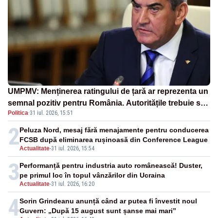
UMPMV: Menținerea ratingului de țară ar reprezenta un
semnal pozitiv pentru România. Autoritățile trebuie să
Politica
·
31 iul. 2026, 15:51
continue consolidarea stabilității economice și
financiare
2
Peluza Nord, mesaj fără menajamente pentru conducerea
FCSB după eliminarea rușinoasă din Conference League
Actualitate
-
31 iul. 2026, 15:54
3
Performanță pentru industria auto românească! Duster,
pe primul loc în topul vânzărilor din Ucraina
Actualitate
-
31 iul. 2026, 16:20
4
Sorin Grindeanu anunță când ar putea fi învestit noul
Guvern: „După 15 august sunt șanse mai mari”