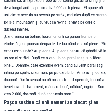
susține că, din aproape 3.000 de persoane găzduite și îngrijite
de-a lungul anilor, aproximativ 2.000 ar fi plecat. El spune că
unii dintre aceștia au revenit pe străzi, mai ales după ce starea
lor s-a îmbunătățit și au vrut să revină la viața pe care o
duceau înainte.
„Când venea un bolnav, lucrurilor lui li se punea frumos o
etichetă și se puneau deoparte. Le lua când voia să plece. Păi
exact asta, unde? Au plecat. Au plecat, pentru că gândiți-vă la
un om al străzii. După ce a venit la noi paralizat și s-a făcut
bine... Doamne, câte exemple avem, când au venit paralizați,
întinși pe spate, și au mers pe picioarele lor. Am avut și de-aia,
doamnă. Dar în sensul nu că noi am fi fost specialiști, ci că a
beneficiat de tratament, mâncare bună, căldură, îngrijire. Sunt
vreo 2.000, doamnă, după socoteala mea.”
Pașca susține că unii oameni au plecat și au