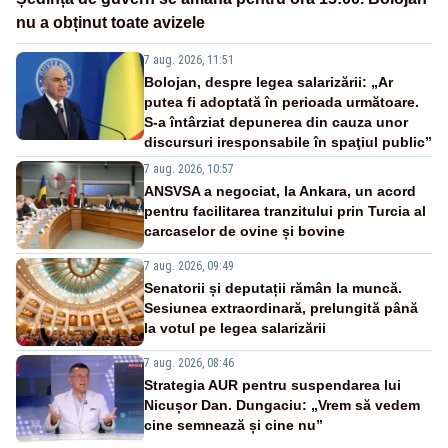
nu a obținut toate avizele
7 aug. 2026, 11:51
Bolojan, despre legea salarizării: „Ar
putea fi adoptată în perioada următoare.
S-a întârziat depunerea din cauza unor
discursuri iresponsabile în spaţiul public”
7 aug. 2026, 10:57
ANSVSA a negociat, la Ankara, un acord
pentru facilitarea tranzitului prin Turcia al
carcaselor de ovine și bovine
7 aug. 2026, 09:49
Senatorii și deputații rămân la muncă.
Sesiunea extraordinară, prelungită până
la votul pe legea salarizării
7 aug. 2026, 08:46
Strategia AUR pentru suspendarea lui
Nicușor Dan. Dungaciu: „Vrem să vedem
cine semnează și cine nu”