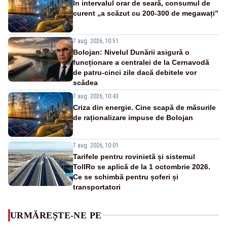
În intervalul orar de seară, consumul de
curent „a scăzut cu 200-300 de megawați”
7 aug. 2026, 10:51
Bolojan: Nivelul Dunării asigură o
funcționare a centralei de la Cernavodă
de patru-cinci zile dacă debitele vor
scădea
7 aug. 2026, 10:43
Criza din energie. Cine scapă de măsurile
de raționalizare impuse de Bolojan
7 aug. 2026, 10:01
Tarifele pentru rovinietă și sistemul
TollRo se aplică de la 1 octombrie 2026.
Ce se schimbă pentru șoferi și
transportatori
URMĂREȘTE-NE PE