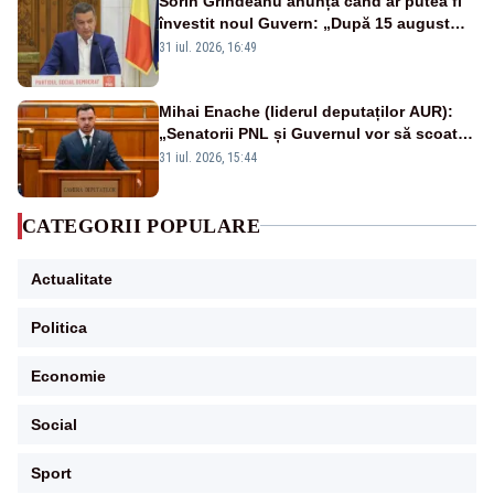
Sorin Grindeanu anunță când ar putea fi
învestit noul Guvern: „După 15 august
sunt șanse mai mari”
31 iul. 2026, 16:49
Mihai Enache (liderul deputaților AUR):
„Senatorii PNL și Guvernul vor să scoată
la vânzare bunuri publice pentru a stinge
31 iul. 2026, 15:44
datoriile pentru vaccinurile Pfizer!”
CATEGORII POPULARE
Actualitate
Politica
Economie
Social
Sport