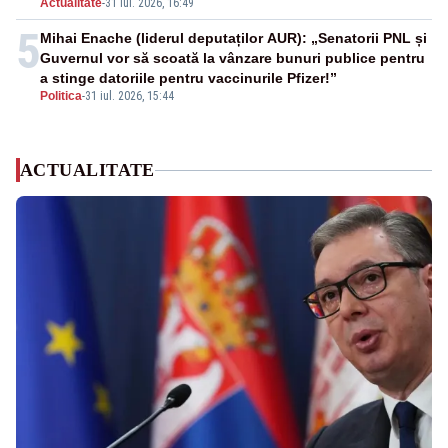
Actualitate
-
31 iul. 2026, 16:49
5
Mihai Enache (liderul deputaților AUR): „Senatorii PNL și
Guvernul vor să scoată la vânzare bunuri publice pentru
a stinge datoriile pentru vaccinurile Pfizer!”
Politica
-
31 iul. 2026, 15:44
ACTUALITATE