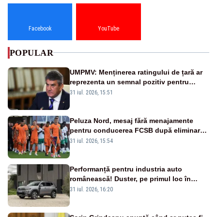
Facebook
YouTube
POPULAR
UMPMV: Menținerea ratingului de țară ar
reprezenta un semnal pozitiv pentru
România. Autoritățile trebuie să continue
31 iul. 2026, 15:51
consolidarea stabilității economice și
financiare
Peluza Nord, mesaj fără menajamente
pentru conducerea FCSB după eliminarea
rușinoasă din Conference League
31 iul. 2026, 15:54
Performanță pentru industria auto
românească! Duster, pe primul loc în
topul vânzărilor din Ucraina
31 iul. 2026, 16:20