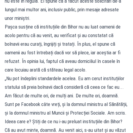
nu este în regulă. El spune că a făcut aceste solicitări de-a
lungul mai multor ani, inclusiv public, prin mesaje adresate
unor miniștri.
Pașca susține că instituțiile din Bihor nu au luat oamenii de
acolo pentru că au venit, au verificat și au constatat că
bolnavii erau curați, îngrijiți și tratați. În plus, el spune că
oamenii au fost întrebați dacă vor să plece, iar aceștia ar fi
refuzat. În opinia lui, faptul că aveau domiciliul în casele în
care locuiau arată că stăteau legal acolo.
„Nu pot îndeplini standardele acelea. Eu am cerut instituțiilor
statului să preia bolnavii dacă consideră că ceea ce fac eu...
Am făcut de multe ori, de mulți ani. De multe ori, doamnă.
Sunt pe Facebook câte vreți, și la domnul ministru al Sănătății,
și la domnul ministru al Muncii și Protecției Sociale. Am scris.
Ideea care e? Știți de ce nu i-au preluat instituțiile din Bihor?
Că au avut minte, doamnă. Au venit aici, s-au uitat și au văzut