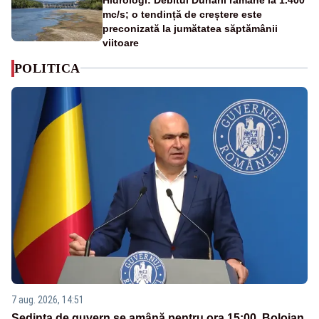
mc/s; o tendință de creștere este
preconizată la jumătatea săptămânii
viitoare
POLITICA
7 aug. 2026, 14:51
Ședința de guvern se amână pentru ora 15:00. Bolojan