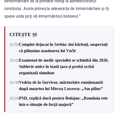
înmormântare de la primărie mergi la administratorul
cimitirului. Acela primește adeverința de înmormântare și îți
spune unde poți să înmormântezi bolnavul.”
CITEȘTE ȘI
Complot dejucat în Serbia: doi bărbați, suspectați
15:50
că plănuiau asasinarea lui Vučić
Examenul de medic specialist se schimbă din 2026.
15:42
Subiecte unice în toată țara și probă scrisă
organizată simultan
Vedeta de la Survivor, mărturisire emoționantă
15:38
după moartea lui Mircea Lucescu: „Am plâns”
PSD, replică dură pentru Bolojan: „România este
15:26
într-o situație de forță majoră”