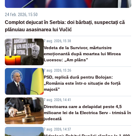
24 feb. 2026, 15:50
Complot dejucat în Serbia: doi bărbați, suspectați că
plănuiau asasinarea lui Vučić
7 aug. 2026, 15:38
Vedeta de la Survivor, mărturisire
emoționantă după moartea lui Mircea
Lucescu: „Am plâns”
7 aug. 2026, 15:26
PSD, replică dură pentru Bolojan:
„România este într-o situație de forță
majoră”
7 aug. 2026, 14:41
Directoarea care a delapidat peste 4,5
milioane lei de la Electrica Serv - trimisă în
judecată
7 aug. 2026, 14:37
Hidrologi: Debitul Dunării rămâne la 1.400