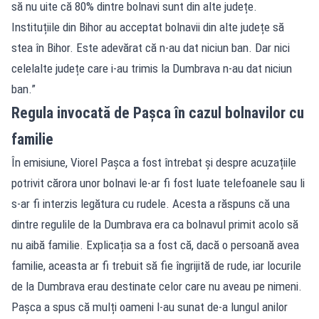
să nu uite că 80% dintre bolnavi sunt din alte județe.
Instituțiile din Bihor au acceptat bolnavii din alte județe să
stea în Bihor. Este adevărat că n-au dat niciun ban. Dar nici
celelalte județe care i-au trimis la Dumbrava n-au dat niciun
ban.”
Regula invocată de Pașca în cazul bolnavilor cu
familie
În emisiune, Viorel Pașca a fost întrebat și despre acuzațiile
potrivit cărora unor bolnavi le-ar fi fost luate telefoanele sau li
s-ar fi interzis legătura cu rudele. Acesta a răspuns că una
dintre regulile de la Dumbrava era ca bolnavul primit acolo să
nu aibă familie. Explicația sa a fost că, dacă o persoană avea
familie, aceasta ar fi trebuit să fie îngrijită de rude, iar locurile
de la Dumbrava erau destinate celor care nu aveau pe nimeni.
Pașca a spus că mulți oameni l-au sunat de-a lungul anilor