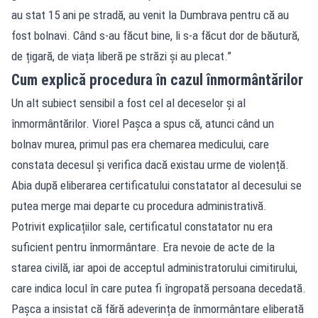
au stat 15 ani pe stradă, au venit la Dumbrava pentru că au
fost bolnavi. Când s-au făcut bine, li s-a făcut dor de băutură,
de țigară, de viața liberă pe străzi și au plecat.”
Cum explică procedura în cazul înmormântărilor
Un alt subiect sensibil a fost cel al deceselor și al
înmormântărilor. Viorel Pașca a spus că, atunci când un
bolnav murea, primul pas era chemarea medicului, care
constata decesul și verifica dacă existau urme de violență.
Abia după eliberarea certificatului constatator al decesului se
putea merge mai departe cu procedura administrativă.
Potrivit explicațiilor sale, certificatul constatator nu era
suficient pentru înmormântare. Era nevoie de acte de la
starea civilă, iar apoi de acceptul administratorului cimitirului,
care indica locul în care putea fi îngropată persoana decedată.
Pașca a insistat că fără adeverința de înmormântare eliberată