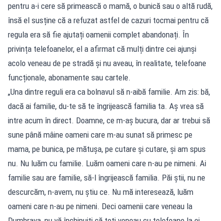
pentru a-i cere să primească o mamă, o bunică sau o altă rudă,
însă el susține că a refuzat astfel de cazuri tocmai pentru că
regula era să fie ajutați oamenii complet abandonați. În
privința telefoanelor, el a afirmat că mulți dintre cei ajunși
acolo veneau de pe stradă și nu aveau, în realitate, telefoane
funcționale, abonamente sau cartele.
„Una dintre reguli era ca bolnavul să n-aibă familie. Am zis: bă,
dacă ai familie, du-te să te îngrijească familia ta. Aș vrea să
intre acum în direct. Doamne, ce m-aș bucura, dar ar trebui să
sune până mâine oameni care m-au sunat să primesc pe
mama, pe bunica, pe mătușa, pe cutare și cutare, și am spus
nu. Nu luăm cu familie. Luăm oameni care n-au pe nimeni. Ai
familie sau are familie, să-l îngrijească familia. Păi știi, nu ne
descurcăm, n-avem, nu știu ce. Nu mă interesează, luăm
oameni care n-au pe nimeni. Deci oamenii care veneau la
Dumbrava, nu vă închipuiți că toți veneau cu telefoane la ei.