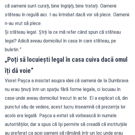
că oamenii sunt curați, bine îngrijiți, bine tratați. Oamenii
stăteau în regulă aici. I-au întrebat dacă vor să plece. Oamenii
n-au vrut să plece.
Și stăteau legal. Știți la ce mă refer când spun că stăteau
legal? Adică aveau domiciliul în casa în care stăteau, pe
buletin.”
„Poți să locuiești legal în casa cuiva dacă omul
îți dă voie”
Viorel Pașca a insistat asupra ideii că oamenii de la Dumbrava
nu erau ținuți într-un spațiu fără forme legale, ci locuiau în
case unde aveau domiciliul trecut în acte. El a explicat că, din
punctul său de vedere, acest lucru înseamnă că prezența lor
acolo era legală. Pașca a evitat să vorbească în numele
autorităților, dar a spus că își permite să creadă că instituțiile
au preferat ca acei oameni să rămână într-un loc unde erau