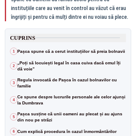
instituțiile care au venit în control au văzut că erau
îngrijiți și pentru că mulți dintre ei nu voiau să plece.
CUPRINS
Pașca spune că a cerut instituțiilor să preia bolnavii
1
„Poți să locuiești legal în casa cuiva dacă omul îți
2
dă voie”
Regula invocată de Pașca în cazul bolnavilor cu
3
familie
Ce spune despre lucrurile personale ale celor ajunși
4
la Dumbrava
Pașca susține că unii oameni au plecat și au ajuns
5
din nou pe străzi
Cum explică procedura în cazul înmormântărilor
6