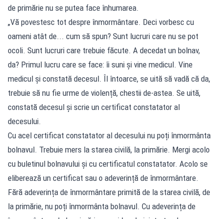
de primărie nu se putea face înhumarea.
„Vă povestesc tot despre înmormântare. Deci vorbesc cu
oameni atât de... cum să spun? Sunt lucruri care nu se pot
ocoli. Sunt lucruri care trebuie făcute. A decedat un bolnav,
da? Primul lucru care se face: îi suni și vine medicul. Vine
medicul și constată decesul. Îl întoarce, se uită să vadă că da,
trebuie să nu fie urme de violență, chestii de-astea. Se uită,
constată decesul și scrie un certificat constatator al
decesului.
Cu acel certificat constatator al decesului nu poți înmormânta
bolnavul. Trebuie mers la starea civilă, la primărie. Mergi acolo
cu buletinul bolnavului și cu certificatul constatator. Acolo se
eliberează un certificat sau o adeverință de înmormântare.
Fără adeverința de înmormântare primită de la starea civilă, de
la primărie, nu poți înmormânta bolnavul. Cu adeverința de