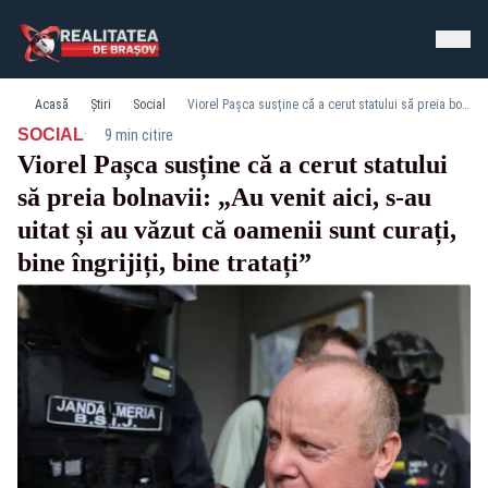
Acasă
Știri
Social
Viorel Pașca susține că a cerut statului să preia bolnavii: „Au venit aici, s-au uitat și au văzut că oamenii sunt curați, bine îngrijiți, bine tratați”
·
SOCIAL
9 min citire
Viorel Pașca susține că a cerut statului
să preia bolnavii: „Au venit aici, s-au
uitat și au văzut că oamenii sunt curați,
bine îngrijiți, bine tratați”