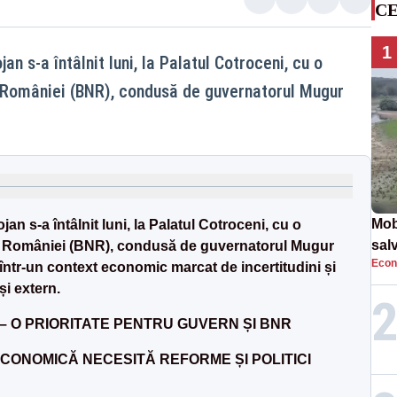
CE
1
an s-a întâlnit luni, la Palatul Cotroceni, cu o
a României (BNR), condusă de guvernatorul Mugur
Mob
jan s-a întâlnit luni, la Palatul Cotroceni, cu o
sal
 a României (BNR), condusă de guvernatorul Mugur
Econ
Arm
c într-un context economic marcat de incertitudini și
apa
 și extern.
– O PRIORITATE PENTRU GUVERN ȘI BNR
ECONOMICĂ NECESITĂ REFORME ȘI POLITICI