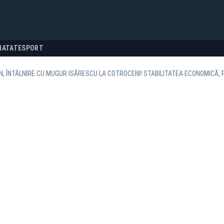
NATATE
SPORT
AN, ÎNTÂLNIRE CU MUGUR ISĂRESCU LA COTROCENI! STABILITATEA ECONOMICĂ, 