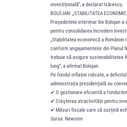
investițională”, a declarat Isărescu.
BOLOJAN: „STABILITATEA ECONOMICĂ
Președintele interimar Ilie Bolojan a
pentru consolidarea încrederii investit
„Stabilitatea economică a României ne
conform angajamentelor din Planul N
trebuie să asigure sustenabilitatea f
lung”, a afirmat Bolojan.
Pe fondul inflației ridicate, a deficit
administrația prezidențială au conven
✔ O gestionare eficientă a fonduril
✔ Creșterea atractivității pentru inv
✔ Măsuri fiscale care să susțină echi
Sursa: Newsinn