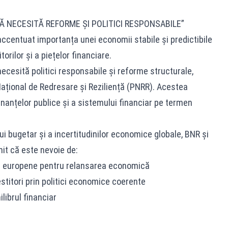
 NECESITĂ REFORME ȘI POLITICI RESPONSABILE”
 accentuat importanța unei economii stabile și predictibile
orilor și a piețelor financiare.
cesită politici responsabile și reforme structurale,
ațional de Redresare și Reziliență (PNRR). Acestea
inanțelor publice și a sistemului financiar pe termen
ului bugetar și a incertitudinilor economice globale, BNR și
it că este nevoie de:
or europene pentru relansarea economică
estitori prin politici economice coerente
librul financiar