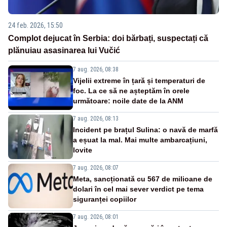
24 feb. 2026, 15:50
Complot dejucat în Serbia: doi bărbați, suspectați că
plănuiau asasinarea lui Vučić
7 aug. 2026, 08:38
Vijelii extreme în țară și temperaturi de
foc. La ce să ne așteptăm în orele
următoare: noile date de la ANM
7 aug. 2026, 08:13
Incident pe brațul Sulina: o navă de marfă
a eșuat la mal. Mai multe ambarcațiuni,
lovite
7 aug. 2026, 08:07
Meta, sancționată cu 567 de milioane de
dolari în cel mai sever verdict pe tema
siguranței copiilor
7 aug. 2026, 08:01