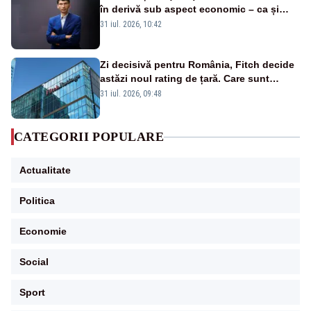
în derivă sub aspect economic – ca și
rezultat al guvernărilor din ultimii 36 de
31 iul. 2026, 10:42
ani”
Zi decisivă pentru România, Fitch decide
astăzi noul rating de țară. Care sunt
efectele retrogradării la categoria „junk”
31 iul. 2026, 09:48
CATEGORII POPULARE
Actualitate
Politica
Economie
Social
Sport