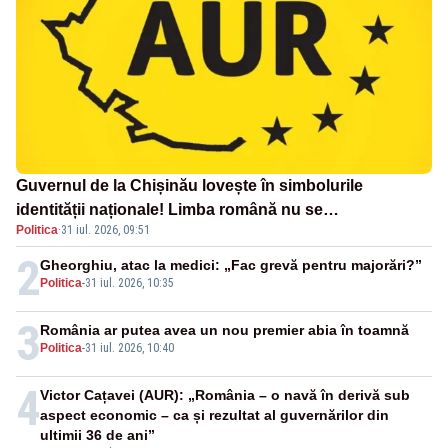
Guvernul de la Chișinău lovește în simbolurile
identității naționale! Limba română nu se
Politica
·
31 iul. 2026, 09:51
economisește! Limba română se sărbătorește!
2
Gheorghiu, atac la medici: „Fac grevă pentru majorări?”
Politica
-
31 iul. 2026, 10:35
3
România ar putea avea un nou premier abia în toamnă
Politica
-
31 iul. 2026, 10:40
4
Victor Cațavei (AUR): „România – o navă în derivă sub
aspect economic – ca și rezultat al guvernărilor din
ultimii 36 de ani”