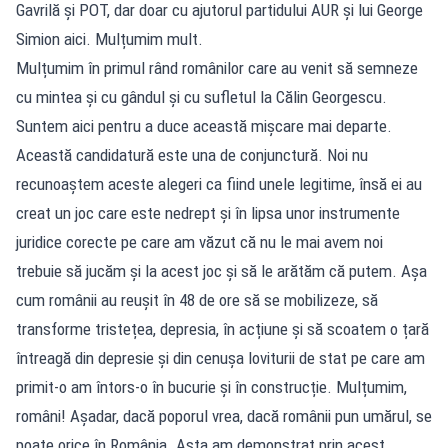
Gavrilă și POT, dar doar cu ajutorul partidului AUR și lui George
Simion aici. Mulțumim mult.
Mulțumim în primul rând românilor care au venit să semneze
cu mintea și cu gândul și cu sufletul la Călin Georgescu.
Suntem aici pentru a duce această mișcare mai departe.
Această candidatură este una de conjunctură. Noi nu
recunoaștem aceste alegeri ca fiind unele legitime, însă ei au
creat un joc care este nedrept și în lipsa unor instrumente
juridice corecte pe care am văzut că nu le mai avem noi
trebuie să jucăm și la acest joc și să le arătăm că putem. Așa
cum românii au reușit în 48 de ore să se mobilizeze, să
transforme tristețea, depresia, în acțiune și să scoatem o țară
întreagă din depresie și din cenușa loviturii de stat pe care am
primit-o am întors-o în bucurie și în construcție. Mulțumim,
români! Așadar, dacă poporul vrea, dacă românii pun umărul, se
poate orice în România. Asta am demonstrat prin acest