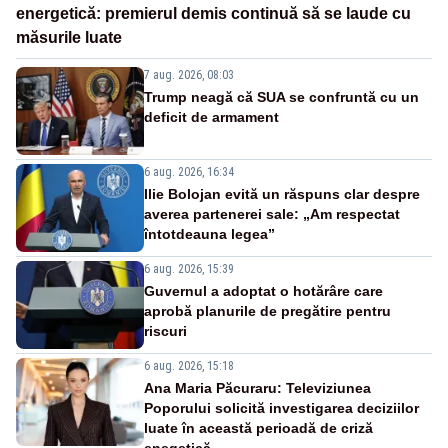
energetică: premierul demis continuă să se laude cu
măsurile luate
7 aug. 2026, 08:03
Trump neagă că SUA se confruntă cu un
deficit de armament
6 aug. 2026, 16:34
Ilie Bolojan evită un răspuns clar despre
averea partenerei sale: „Am respectat
întotdeauna legea”
6 aug. 2026, 15:39
Guvernul a adoptat o hotărâre care
aprobă planurile de pregătire pentru
riscuri
6 aug. 2026, 15:18
Ana Maria Păcuraru: Televiziunea
Poporului solicită investigarea deciziilor
luate în această perioadă de criză
enegetică