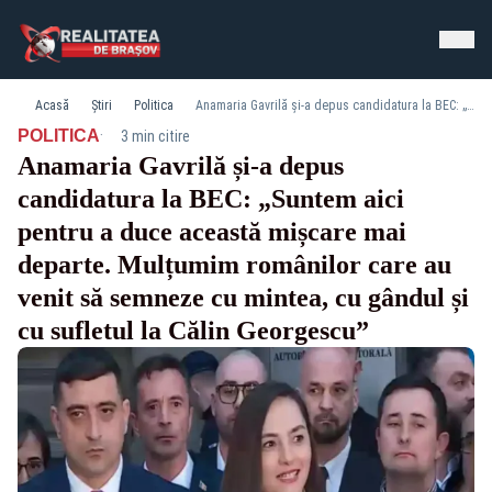
Acasă
Știri
Politica
Anamaria Gavrilă și-a depus candidatura la BEC: „Suntem aici pentru a duce această mișcare mai departe. Mulțumim românilor care au venit să semneze cu mintea, cu gândul și cu sufletul la Călin Georgescu”
·
POLITICA
3 min citire
Anamaria Gavrilă și-a depus
candidatura la BEC: „Suntem aici
pentru a duce această mișcare mai
departe. Mulțumim românilor care au
venit să semneze cu mintea, cu gândul și
cu sufletul la Călin Georgescu”