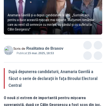
Anamaria Gavrilă și-a depus candidatura la BEC: „Suntem aici
pentru a duce această mișcare mai departe. Mulțumim românilor
care au venit să semneze cu mintea, cu gândul și cu sufletul la
Călin Georgescu”
Realitatea de Brasov
Scris de
Publicat:
15 mar. 2025, 18:53
După depunerea candidaturii, Anamaria Gavrilă a
făcut o serie de declarații în fața Biroului Electoral
Central
O nouă zi extrem de importantă pentru mișcarea
suveranistă, după ce Călin Georgescu a fost scos din joc.