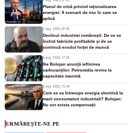
7 aug. 2026, 07:50
Planul de criză privind raționalizarea
energiei: 9 scenarii de risc în care se
aplică
7 aug. 2026, 07:45
Declinul industriei românești: De ce se
închid fabricile profitabile și de ce
continuă exodul forței de muncă
6 aug. 2026, 17:38
Ilie Bolojan anunță ieftinirea
carburanților: Petromidia revine la
capacitate maximă
6 aug. 2026, 15:36
Cum se va întrerupe energia electrică la
marii consumatori industriali? Bolojan:
Nu vor exista compensații
URMĂREȘTE-NE PE