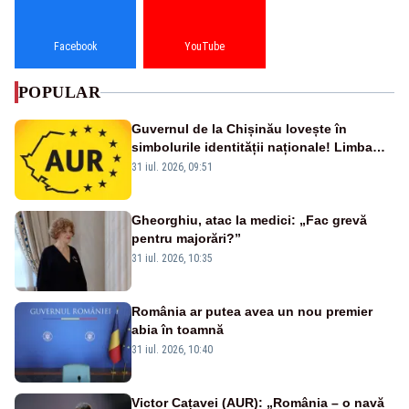
Facebook
YouTube
POPULAR
Guvernul de la Chișinău lovește în
simbolurile identității naționale! Limba
română nu se economisește! Limba
31 iul. 2026, 09:51
română se sărbătorește!
Gheorghiu, atac la medici: „Fac grevă
pentru majorări?”
31 iul. 2026, 10:35
România ar putea avea un nou premier
abia în toamnă
31 iul. 2026, 10:40
Victor Cațavei (AUR): „România – o navă