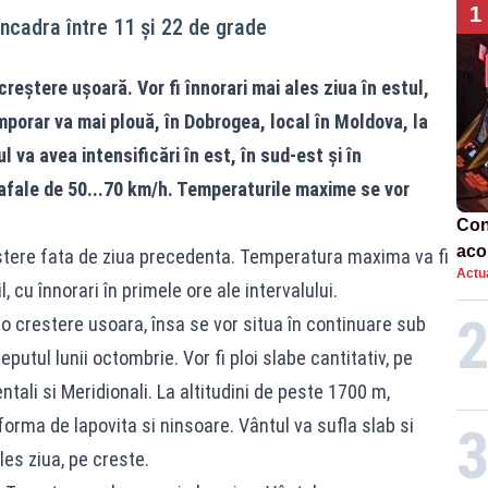
1
ncadra între 11 şi 22 de grade
creștere ușoară. Vor fi înnorari mai ales ziua în estul,
emporar va mai plouă, în Dobrogea, local în Moldova, la
l va avea intensificări în est, în sud-est și în
afale de 50...70 km/h. Temperaturile maxime se vor
Con
aco
restere fata de ziua precedenta. Temperatura maxima va fi
Actua
pent
l, cu înnorari în primele ore ale intervalului.
o crestere usoara, însa se vor situa în continuare sub
putul lunii octombrie. Vor fi ploi slabe cantitativ, pe
entali si Meridionali. La altitudini de peste 1700 m,
 forma de lapovita si ninsoare. Vântul va sufla slab si
les ziua, pe creste.