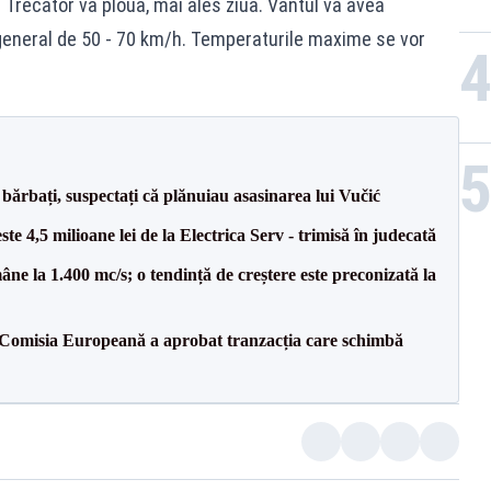
. Trecator va ploua, mai ales ziua. Vântul va avea
n general de 50 - 70 km/h. Temperaturile maxime se vor
bărbați, suspectați că plănuiau asasinarea lui Vučić
te 4,5 milioane lei de la Electrica Serv - trimisă în judecată
ne la 1.400 mc/s; o tendință de creștere este preconizată la
Comisia Europeană a aprobat tranzacția care schimbă