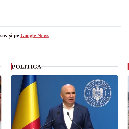
asov și pe
Google News
POLITICA