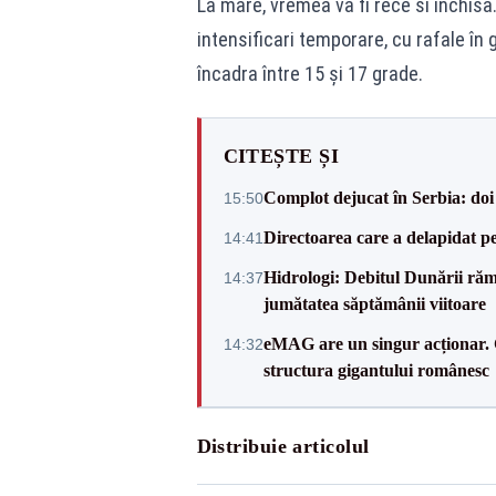
La mare, vremea va fi rece si închisa
intensificari temporare, cu rafale î
încadra între 15 şi 17 grade.
CITEȘTE ȘI
Complot dejucat în Serbia: doi 
15:50
Directoarea care a delapidat pes
14:41
Hidrologi: Debitul Dunării rămâ
14:37
jumătatea săptămânii viitoare
eMAG are un singur acționar. 
14:32
structura gigantului românesc
Distribuie articolul