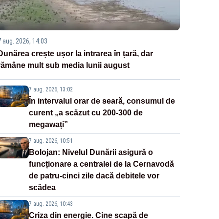
7 aug. 2026, 14:03
Dunărea crește ușor la intrarea în țară, dar
rămâne mult sub media lunii august
7 aug. 2026, 13:02
În intervalul orar de seară, consumul de
curent „a scăzut cu 200-300 de
megawați”
7 aug. 2026, 10:51
Bolojan: Nivelul Dunării asigură o
funcționare a centralei de la Cernavodă
de patru-cinci zile dacă debitele vor
scădea
7 aug. 2026, 10:43
Criza din energie. Cine scapă de