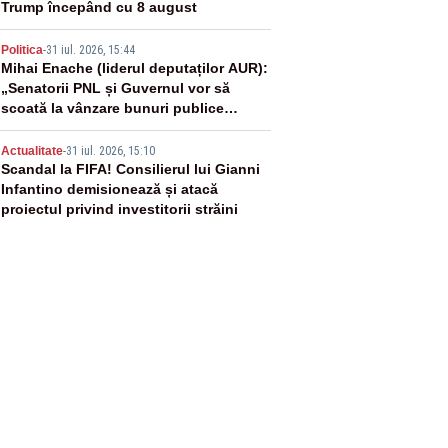
Trump începând cu 8 august
4
Politica
-
31 iul. 2026, 15:44
Mihai Enache (liderul deputaților AUR):
„Senatorii PNL și Guvernul vor să
scoată la vânzare bunuri publice
pentru a stinge datoriile pentru
5
vaccinurile Pfizer!”
Actualitate
-
31 iul. 2026, 15:10
Scandal la FIFA! Consilierul lui Gianni
Infantino demisionează și atacă
proiectul privind investitorii străini