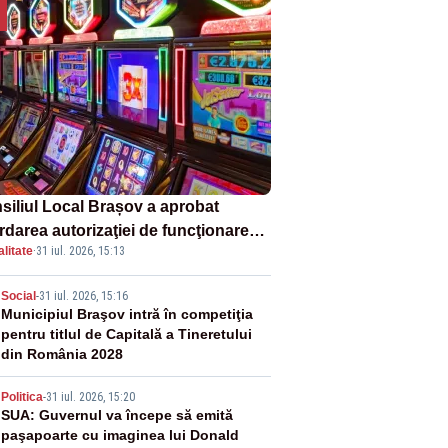
siliul Local Brașov a aprobat
rdarea autorizaţiei de funcţionare
litate
·
31 iul. 2026, 15:13
ru şapte săli de jocuri
2
Social
-
31 iul. 2026, 15:16
Municipiul Braşov intră în competiţia
pentru titlul de Capitală a Tineretului
din România 2028
3
Politica
-
31 iul. 2026, 15:20
SUA: Guvernul va începe să emită
paşapoarte cu imaginea lui Donald