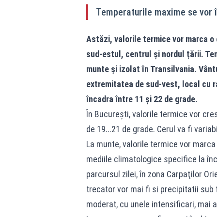
Temperaturile maxime se vor î
Astăzi, valorile termice vor marca o 
sud-estul, centrul și nordul țării. T
munte și izolat în Transilvania. Vântu
extremitatea de sud-vest, local cu r
încadra între 11 şi 22 de grade.
În București, valorile termice vor c
de 19...21 de grade. Cerul va fi variabi
La munte, valorile termice vor marca 
mediile climatologice specifice la înce
parcursul zilei, în zona Carpaţilor Ori
trecator vor mai fi si precipitatii sub
moderat, cu unele intensificari, mai a