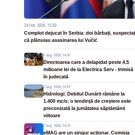
24 feb. 2026, 15:50
Complot dejucat în Serbia: doi bărbați, suspectaț
că plănuiau asasinarea lui Vučić
7 aug. 2026, 14:41
Directoarea care a delapidat peste 4,5
milioane lei de la Electrica Serv - trimisă
în judecată
7 aug. 2026, 14:37
Hidrologi: Debitul Dunării rămâne la
1.400 mc/s; o tendință de creștere este
preconizată la jumătatea săptămânii
viitoare
7 aug. 2026, 14:32
eMAG are un singur acționar. Comisia