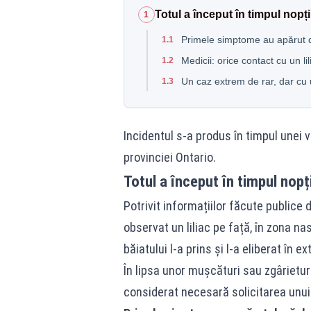
Totul a început în timpul nopți
1
Primele simptome au apărut
1.1
Medicii: orice contact cu un li
1.2
Un caz extrem de rar, dar cu
1.3
Incidentul s-a produs în timpul unei 
provinciei Ontario.
Totul a început în timpul nopți
Potrivit informațiilor făcute publice d
observat un liliac pe față, în zona nas
băiatului l-a prins și l-a eliberat în ext
În lipsa unor mușcături sau zgârieturi 
considerat necesară solicitarea unui