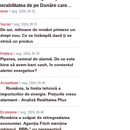
nerabilitatea de pe Dunăre care
omie
·
1 aug. 2026, 09:32
e în pericol Centrala Cernavodă era
oscută de pe vremea lui Ceaușescu
2
Social
-
1 aug. 2026, 09:37
De azi, milioane de români primesc un
drept nou. Ce se întâmplă dacă ți se
strică un produs
3
Politica
-
1 aug. 2026, 09:39
Piperea, semnal de alarmă. De ce este
bine să avem bani cash, în contextul
alertei energetice?
4
Actualitate
-
1 aug. 2026, 09:46
România, la limita tehnică a
importurilor de energie. Prețurile cresc
alarmant - Analiză Realitatea Plus
5
Economie
-
1 aug. 2026, 06:48
România a scăpat de retrogradarea
economiei. Agenția Fitch menține
ratingul „BBB-” cu perspectivă