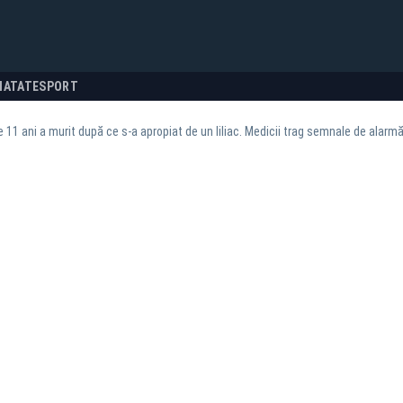
NATATE
SPORT
e 11 ani a murit după ce s-a apropiat de un liliac. Medicii trag semnale de alarm