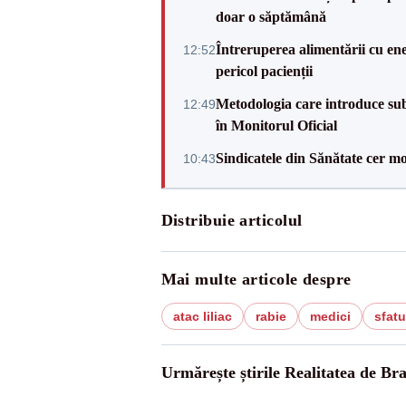
doar o săptămână
Întreruperea alimentării cu ene
12:52
pericol pacienții
Metodologia care introduce sub
12:49
în Monitorul Oficial
Sindicatele din Sănătate cer mo
10:43
Distribuie articolul
Mai multe articole despre
atac liliac
rabie
medici
sfatu
Urmărește știrile Realitatea de Br