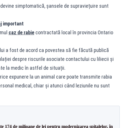
a devine simptomatică, șansele de supraviețuire sunt
j important
rimul
caz de rabie
contractată local în provincia Ontario
lui a fost de acord ca povestea să fie făcută publică
ației despre riscurile asociate contactului cu liliecii și
e la medic în astfel de situații.
orice expunere la un animal care poate transmite rabia
rsonal medical, chiar și atunci când leziunile nu sunt
ste 174 de milioane de lei pentru modernizarea spitalelor, în