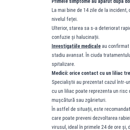
Primele simptome au apărut după d
La mai bine de 14 zile de la incident,
nivelul feței.
Ulterior, starea sa s-a deteriorat rapid
confuzie și halucinații.
Investigațiile medicale
au confirmat 
stadiu avansat. În ciuda tratamentului 
spitalizare.
Medicii: orice contact cu un liliac tr
Specialiștii au prezentat cazul într-u
cu un liliac poate reprezenta un risc
mușcătură sau zgârieturi.
În astfel de situații, este recomanda
care poate preveni dezvoltarea rabie
virusul, ideal în primele 24 de ore și,