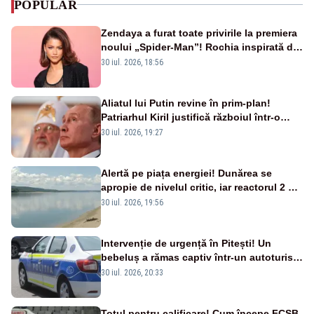
POPULAR
Zendaya a furat toate privirile la premiera
noului „Spider-Man”! Rochia inspirată de
pânza de păianjen a făcut senzație
30 iul. 2026, 18:56
Aliatul lui Putin revine în prim-plan!
Patriarhul Kiril justifică războiul într-o
nouă carte
30 iul. 2026, 19:27
Alertă pe piața energiei! Dunărea se
apropie de nivelul critic, iar reactorul 2 de
la Cernavodă ar putea fi oprit
30 iul. 2026, 19:56
Intervenție de urgență în Pitești! Un
bebeluș a rămas captiv într-un autoturism
din cauza unei defecțiuni
30 iul. 2026, 20:33
Totul pentru calificare! Cum începe FCSB