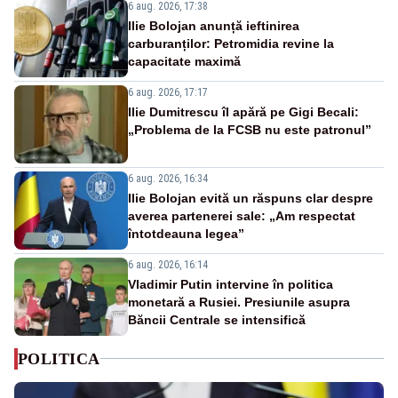
6 aug. 2026, 17:38
Ilie Bolojan anunță ieftinirea
carburanților: Petromidia revine la
capacitate maximă
6 aug. 2026, 17:17
Ilie Dumitrescu îl apără pe Gigi Becali:
„Problema de la FCSB nu este patronul”
6 aug. 2026, 16:34
Ilie Bolojan evită un răspuns clar despre
averea partenerei sale: „Am respectat
întotdeauna legea”
6 aug. 2026, 16:14
Vladimir Putin intervine în politica
monetară a Rusiei. Presiunile asupra
Băncii Centrale se intensifică
POLITICA