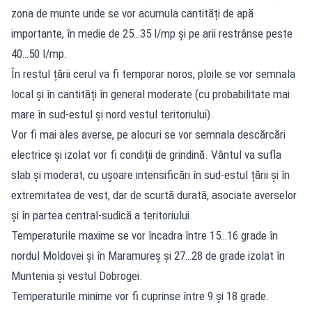
zona de munte unde se vor acumula cantități de apă
importante, în medie de 25…35 l/mp și pe arii restrânse peste
40…50 l/mp.
În restul țării cerul va fi temporar noros, ploile se vor semnala
local și în cantități în general moderate (cu probabilitate mai
mare în sud-estul și nord vestul teritoriului).
Vor fi mai ales averse, pe alocuri se vor semnala descărcări
electrice și izolat vor fi condiții de grindină. Vântul va sufla
slab și moderat, cu ușoare intensificări în sud-estul țării și în
extremitatea de vest, dar de scurtă durată, asociate averselor
și în partea central-sudică a teritoriului.
Temperaturile maxime se vor încadra între 15…16 grade în
nordul Moldovei și în Maramureș și 27…28 de grade izolat în
Muntenia și vestul Dobrogei.
Temperaturile minime vor fi cuprinse între 9 și 18 grade.