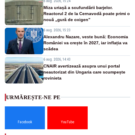
6 aug. 2026, 15:24
Miza uriașă a scufundării barjelor.
Reactorul 2 de la Cernavodă poate primi o
nouă „gură de oxigen”
6 aug. 2026, 15:23
Alexandru Nazare, veste bună: Economia
României va crește în 2027, iar inflația va
scădea
6 aug. 2026, 14:43
CNAIR avertizează asupra unui portal
neautorizat din Ungaria care scumpește
rovinieta
URMĂREȘTE-NE PE
Facebook
YouTube