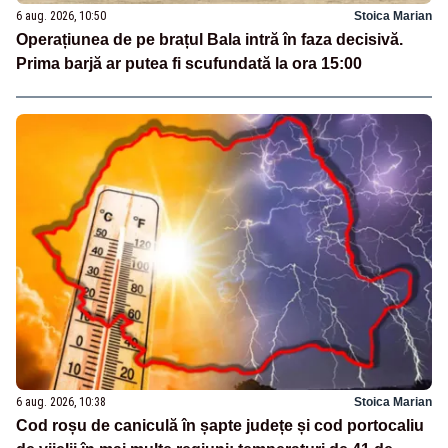
6 aug. 2026, 10:50
Stoica Marian
Operațiunea de pe brațul Bala intră în faza decisivă.
Prima barjă ar putea fi scufundată la ora 15:00
6 aug. 2026, 10:38
Stoica Marian
Cod roșu de caniculă în șapte județe și cod portocaliu