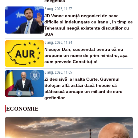
enegetică
6 aug. 2026, 11:27
JD Vance anunță negocieri de pace
dificile și îndelungate cu Iranul, în timp ce
Teheranul neagă existența discuțiilor cu
SUA
6 aug. 2026, 11:24
Nicușor Dan, suspendat pentru că nu
propune un nume de prim-ministru, așa
cum prevede Constituția!
6 aug. 2026, 11:05
Zi decisivă la Înalta Curte. Guvernul
Bolojan află astăzi dacă trebuie să
plătească aproape un miliard de euro
grefierilor
ECONOMIE