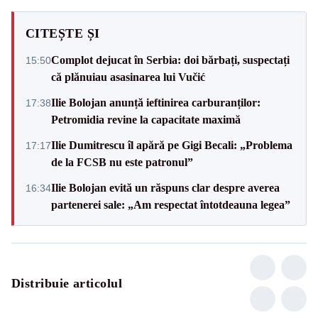
CITEȘTE ȘI
Complot dejucat în Serbia: doi bărbați, suspectați
15:50
că plănuiau asasinarea lui Vučić
Ilie Bolojan anunță ieftinirea carburanților:
17:38
Petromidia revine la capacitate maximă
Ilie Dumitrescu îl apără pe Gigi Becali: „Problema
17:17
de la FCSB nu este patronul”
Ilie Bolojan evită un răspuns clar despre averea
16:34
partenerei sale: „Am respectat întotdeauna legea”
Distribuie articolul