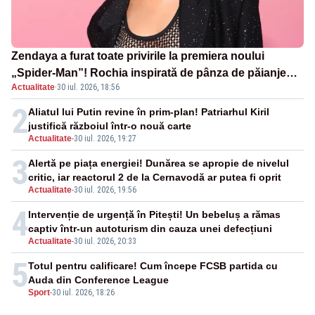
Zendaya a furat toate privirile la premiera noului
„Spider-Man”! Rochia inspirată de pânza de păianjen a
Actualitate
·
30 iul. 2026, 18:56
făcut senzație
2
Aliatul lui Putin revine în prim-plan! Patriarhul Kiril
justifică războiul într-o nouă carte
Actualitate
-
30 iul. 2026, 19:27
3
Alertă pe piața energiei! Dunărea se apropie de nivelul
critic, iar reactorul 2 de la Cernavodă ar putea fi oprit
Actualitate
-
30 iul. 2026, 19:56
4
Intervenție de urgență în Pitești! Un bebeluș a rămas
captiv într-un autoturism din cauza unei defecțiuni
Actualitate
-
30 iul. 2026, 20:33
5
Totul pentru calificare! Cum începe FCSB partida cu
Auda din Conference League
Sport
-
30 iul. 2026, 18:26