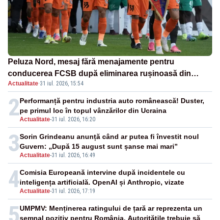
Peluza Nord, mesaj fără menajamente pentru
conducerea FCSB după eliminarea rușinoasă din
Actualitate
·
31 iul. 2026, 15:54
Conference League
2
Performanță pentru industria auto românească! Duster,
pe primul loc în topul vânzărilor din Ucraina
Actualitate
-
31 iul. 2026, 16:20
3
Sorin Grindeanu anunță când ar putea fi învestit noul
Guvern: „După 15 august sunt șanse mai mari”
Actualitate
-
31 iul. 2026, 16:49
4
Comisia Europeană intervine după incidentele cu
inteligența artificială. OpenAI și Anthropic, vizate
Actualitate
-
31 iul. 2026, 17:19
5
UMPMV: Menținerea ratingului de țară ar reprezenta un
semnal pozitiv pentru România. Autoritățile trebuie să