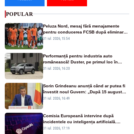
POPULAR
Peluza Nord, mesaj fără menajamente
pentru conducerea FCSB după eliminarea
rușinoasă din Conference League
31 iul. 2026, 15:54
Performanță pentru industria auto
românească! Duster, pe primul loc în
topul vânzărilor din Ucraina
31 iul. 2026, 16:20
Sorin Grindeanu anunță când ar putea fi
învestit noul Guvern: „După 15 august
sunt șanse mai mari”
31 iul. 2026, 16:49
Comisia Europeană intervine după
incidentele cu inteligența artificială.
OpenAI și Anthropic, vizate
31 iul. 2026, 17:19