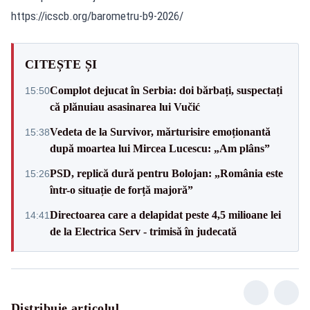
https://icscb.org/barometru-b9-2026/
CITEȘTE ȘI
Complot dejucat în Serbia: doi bărbați, suspectați
15:50
că plănuiau asasinarea lui Vučić
Vedeta de la Survivor, mărturisire emoționantă
15:38
după moartea lui Mircea Lucescu: „Am plâns”
PSD, replică dură pentru Bolojan: „România este
15:26
într-o situație de forță majoră”
Directoarea care a delapidat peste 4,5 milioane lei
14:41
de la Electrica Serv - trimisă în judecată
Distribuie articolul