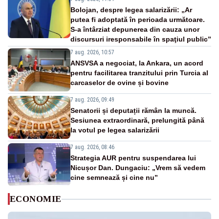
Bolojan, despre legea salarizării: „Ar
putea fi adoptată în perioada următoare.
S-a întârziat depunerea din cauza unor
discursuri iresponsabile în spaţiul public”
7 aug. 2026, 10:57
ANSVSA a negociat, la Ankara, un acord
pentru facilitarea tranzitului prin Turcia al
carcaselor de ovine și bovine
7 aug. 2026, 09:49
Senatorii și deputații rămân la muncă.
Sesiunea extraordinară, prelungită până
la votul pe legea salarizării
7 aug. 2026, 08:46
Strategia AUR pentru suspendarea lui
Nicușor Dan. Dungaciu: „Vrem să vedem
cine semnează și cine nu”
ECONOMIE