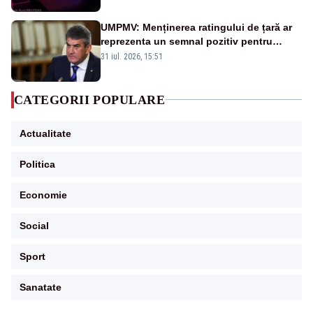
UMPMV: Menținerea ratingului de țară ar
reprezenta un semnal pozitiv pentru
România. Autoritățile trebuie să continue
31 iul. 2026, 15:51
consolidarea stabilității economice și
financiare
CATEGORII POPULARE
Actualitate
Politica
Economie
Social
Sport
Sanatate