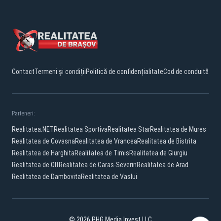
Contact
Termeni și condiții
Politică de confidențialitate
Cod de conduită
Parteneri:
Realitatea.NET
Realitatea Sportiva
Realitatea Star
Realitatea de Mures
Realitatea de Covasna
Realitatea de Vrancea
Realitatea de Bistrita
Realitatea de Harghita
Realitatea de Timis
Realitatea de Giurgiu
Realitatea de Olt
Realitatea de Caras-Severin
Realitatea de Arad
Realitatea de Dambovita
Realitatea de Vaslui
© 2026 PHG Media Invest LLC