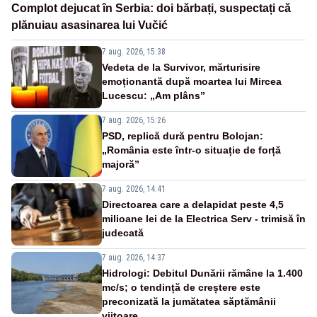
Complot dejucat în Serbia: doi bărbați, suspectați că
plănuiau asasinarea lui Vučić
7 aug. 2026, 15:38
Vedeta de la Survivor, mărturisire
emoționantă după moartea lui Mircea
Lucescu: „Am plâns”
7 aug. 2026, 15:26
PSD, replică dură pentru Bolojan:
„România este într-o situație de forță
majoră”
7 aug. 2026, 14:41
Directoarea care a delapidat peste 4,5
milioane lei de la Electrica Serv - trimisă în
judecată
7 aug. 2026, 14:37
Hidrologi: Debitul Dunării rămâne la 1.400
mc/s; o tendință de creștere este
preconizată la jumătatea săptămânii
viitoare