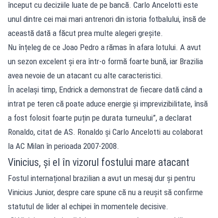
început cu deciziile luate de pe bancă. Carlo Ancelotti este
unul dintre cei mai mari antrenori din istoria fotbalului, însă de
această dată a făcut prea multe alegeri greșite.
Nu înțeleg de ce Joao Pedro a rămas în afara lotului. A avut
un sezon excelent și era într-o formă foarte bună, iar Brazilia
avea nevoie de un atacant cu alte caracteristici.
În același timp, Endrick a demonstrat de fiecare dată când a
intrat pe teren că poate aduce energie și imprevizibilitate, însă
a fost folosit foarte puțin pe durata turneului”, a declarat
Ronaldo, citat de AS. Ronaldo și Carlo Ancelotti au colaborat
la AC Milan în perioada 2007-2008.
Vinicius, și el în vizorul fostului mare atacant
Fostul internațional brazilian a avut un mesaj dur și pentru
Vinicius Junior, despre care spune că nu a reușit să confirme
statutul de lider al echipei în momentele decisive.