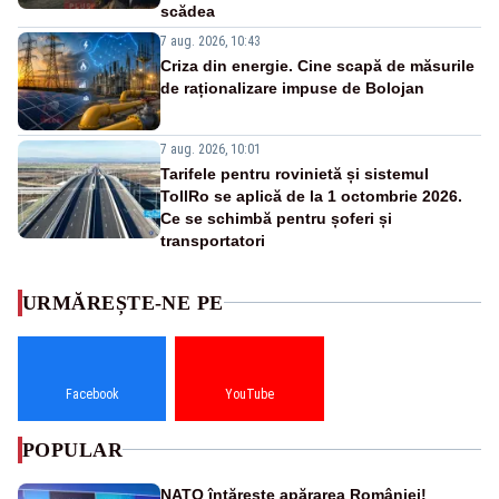
scădea
7 aug. 2026, 10:43
Criza din energie. Cine scapă de măsurile
de raționalizare impuse de Bolojan
7 aug. 2026, 10:01
Tarifele pentru rovinietă și sistemul
TollRo se aplică de la 1 octombrie 2026.
Ce se schimbă pentru șoferi și
transportatori
URMĂREȘTE-NE PE
Facebook
YouTube
POPULAR
NATO întărește apărarea României!