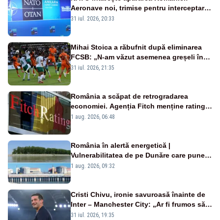
Aeronave noi, trimise pentru interceptarea
și distrugerea dronelor
31 iul. 2026, 20:33
Mihai Stoica a răbufnit după eliminarea
FCSB: „N-am văzut asemenea greșeli în
190 de meciuri europene”
31 iul. 2026, 21:35
România a scăpat de retrogradarea
economiei. Agenția Fitch menține ratingul
„BBB-” cu perspectivă negativă
1 aug. 2026, 06:48
România în alertă energetică |
Vulnerabilitatea de pe Dunăre care pune
în pericol Centrala Cernavodă era
1 aug. 2026, 09:32
cunoscută de pe vremea lui Ceaușescu
Cristi Chivu, ironie savuroasă înainte de
Inter – Manchester City: „Ar fi frumos să
mai cumpărați și de la noi”
31 iul. 2026, 19:35