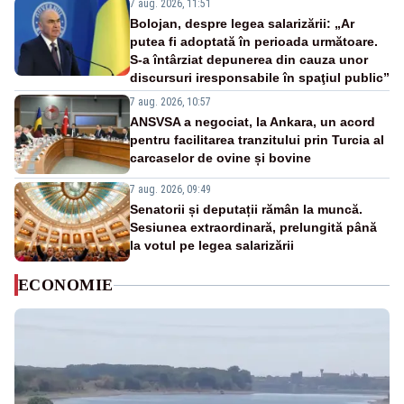
7 aug. 2026, 11:51
Bolojan, despre legea salarizării: „Ar
putea fi adoptată în perioada următoare.
S-a întârziat depunerea din cauza unor
discursuri iresponsabile în spaţiul public”
7 aug. 2026, 10:57
ANSVSA a negociat, la Ankara, un acord
pentru facilitarea tranzitului prin Turcia al
carcaselor de ovine și bovine
7 aug. 2026, 09:49
Senatorii și deputații rămân la muncă.
Sesiunea extraordinară, prelungită până
la votul pe legea salarizării
ECONOMIE