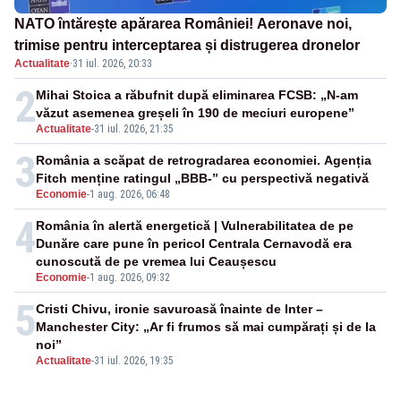
NATO întărește apărarea României! Aeronave noi,
trimise pentru interceptarea și distrugerea dronelor
Actualitate
·
31 iul. 2026, 20:33
2
Mihai Stoica a răbufnit după eliminarea FCSB: „N-am
văzut asemenea greșeli în 190 de meciuri europene”
Actualitate
-
31 iul. 2026, 21:35
3
România a scăpat de retrogradarea economiei. Agenția
Fitch menține ratingul „BBB-” cu perspectivă negativă
Economie
-
1 aug. 2026, 06:48
4
România în alertă energetică | Vulnerabilitatea de pe
Dunăre care pune în pericol Centrala Cernavodă era
cunoscută de pe vremea lui Ceaușescu
Economie
-
1 aug. 2026, 09:32
5
Cristi Chivu, ironie savuroasă înainte de Inter –
Manchester City: „Ar fi frumos să mai cumpărați și de la
noi”
Actualitate
-
31 iul. 2026, 19:35