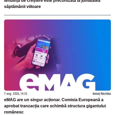
tendință de creștere este preconizată la jumătatea
săptămânii viitoare
7 aug. 2026, 14:32
Ionuț Nichita
eMAG are un singur acționar. Comisia Europeană a
aprobat tranzacția care schimbă structura gigantului
românesc