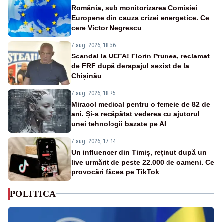
România, sub monitorizarea Comisiei
Europene din cauza crizei energetice. Ce
cere Victor Negrescu
7 aug. 2026, 18:56
Scandal la UEFA! Florin Prunea, reclamat
de FRF după derapajul sexist de la
Chișinău
7 aug. 2026, 18:25
Miracol medical pentru o femeie de 82 de
ani. Și-a recăpătat vederea cu ajutorul
unei tehnologii bazate pe AI
7 aug. 2026, 17:44
Un influencer din Timiș, reținut după un
live urmărit de peste 22.000 de oameni. Ce
provocări făcea pe TikTok
POLITICA