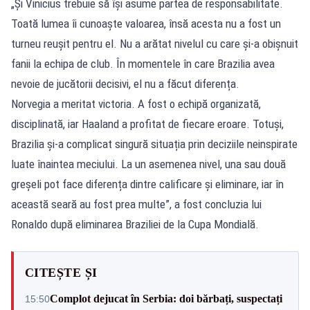
„Și Vinicius trebuie să își asume partea de responsabilitate.
Toată lumea îi cunoaște valoarea, însă acesta nu a fost un
turneu reușit pentru el. Nu a arătat nivelul cu care și-a obișnuit
fanii la echipa de club. În momentele în care Brazilia avea
nevoie de jucătorii decisivi, el nu a făcut diferența.
Norvegia a meritat victoria. A fost o echipă organizată,
disciplinată, iar Haaland a profitat de fiecare eroare. Totuși,
Brazilia și-a complicat singură situația prin deciziile neinspirate
luate înaintea meciului. La un asemenea nivel, una sau două
greșeli pot face diferența dintre calificare și eliminare, iar în
această seară au fost prea multe”, a fost concluzia lui
Ronaldo după eliminarea Braziliei de la Cupa Mondială.
CITEȘTE ȘI
Complot dejucat în Serbia: doi bărbați, suspectați
15:50