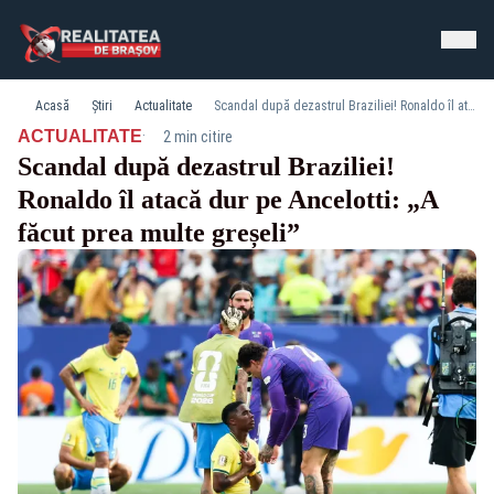
Acasă
Știri
Actualitate
Scandal după dezastrul Braziliei! Ronaldo îl atacă dur pe Ancelotti: „A făcut prea multe greșeli”
·
ACTUALITATE
2 min citire
Scandal după dezastrul Braziliei!
Ronaldo îl atacă dur pe Ancelotti: „A
făcut prea multe greșeli”