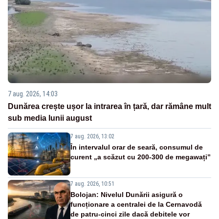
7 aug. 2026, 14:03
Dunărea crește ușor la intrarea în țară, dar rămâne mult
sub media lunii august
7 aug. 2026, 13:02
În intervalul orar de seară, consumul de
curent „a scăzut cu 200-300 de megawați”
7 aug. 2026, 10:51
Bolojan: Nivelul Dunării asigură o
funcționare a centralei de la Cernavodă
de patru-cinci zile dacă debitele vor