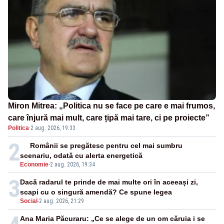
Miron Mitrea: „Politica nu se face pe care e mai frumos,
care înjură mai mult, care țipă mai tare, ci pe proiecte”
Politica
·
2 aug. 2026, 19:33
2
Românii se pregătesc pentru cel mai sumbru
scenariu, odată cu alerta energetică
Economie
-
2 aug. 2026, 19:34
3
Dacă radarul te prinde de mai multe ori în aceeași zi,
scapi cu o singură amendă? Ce spune legea
Social
-
2 aug. 2026, 21:29
Ana Maria Păcuraru: „Ce se alege de un om căruia i se