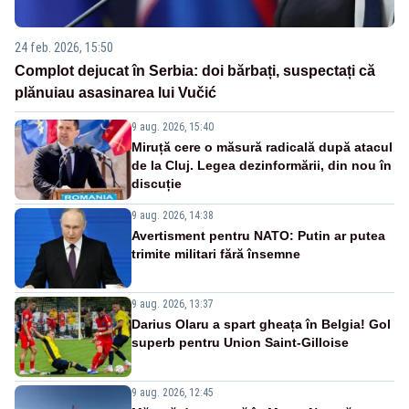
24 feb. 2026, 15:50
Complot dejucat în Serbia: doi bărbați, suspectați că
plănuiau asasinarea lui Vučić
9 aug. 2026, 15:40
Miruță cere o măsură radicală după atacul
de la Cluj. Legea dezinformării, din nou în
discuție
9 aug. 2026, 14:38
Avertisment pentru NATO: Putin ar putea
trimite militari fără însemne
9 aug. 2026, 13:37
Darius Olaru a spart gheața în Belgia! Gol
superb pentru Union Saint-Gilloise
9 aug. 2026, 12:45