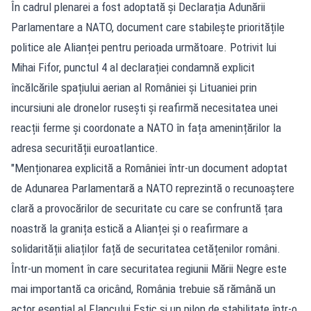
În cadrul plenarei a fost adoptată și Declarația Adunării
Parlamentare a NATO, document care stabilește prioritățile
politice ale Alianței pentru perioada următoare. Potrivit lui
Mihai Fifor, punctul 4 al declarației condamnă explicit
încălcările spațiului aerian al României și Lituaniei prin
incursiuni ale dronelor rusești și reafirmă necesitatea unei
reacții ferme și coordonate a NATO în fața amenințărilor la
adresa securității euroatlantice.
"Menționarea explicită a României într-un document adoptat
de Adunarea Parlamentară a NATO reprezintă o recunoaștere
clară a provocărilor de securitate cu care se confruntă țara
noastră la granița estică a Alianței și o reafirmare a
solidarității aliaților față de securitatea cetățenilor români.
Într-un moment în care securitatea regiunii Mării Negre este
mai importantă ca oricând, România trebuie să rămână un
actor esențial al Flancului Estic și un pilon de stabilitate într-o