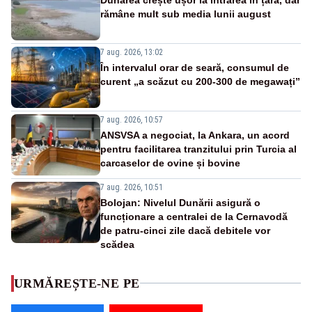
rămâne mult sub media lunii august
7 aug. 2026, 13:02
În intervalul orar de seară, consumul de
curent „a scăzut cu 200-300 de megawați”
7 aug. 2026, 10:57
ANSVSA a negociat, la Ankara, un acord
pentru facilitarea tranzitului prin Turcia al
carcaselor de ovine și bovine
7 aug. 2026, 10:51
Bolojan: Nivelul Dunării asigură o
funcționare a centralei de la Cernavodă
de patru-cinci zile dacă debitele vor
scădea
URMĂREȘTE-NE PE