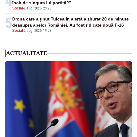
4
închide singura lui portiță?”
Social
-
2 aug. 2026, 23:25
5
Drona care a ținut Tulcea în alertă a zburat 20 de minute
deasupra apelor României. Au fost ridicate două F-16
Social
-
2 aug. 2026, 19:28
ACTUALITATE