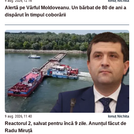
9 aug. 2026, 12:16
Ionuț Nichita
Alertă pe Vârful Moldoveanu. Un bărbat de 80 de ani a
dispărut în timpul coborârii
9 aug. 2026, 11:40
Ionuț Nichita
Reactorul 2, salvat pentru încă 9 zile. Anunțul făcut de
Radu Miruță