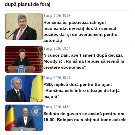
după planul de foraj
8 aug. 2026, 10:38
România își păstrează ratingul
recomandat investițiilor. Un semnal
pozitiv, dar și un avertisment pentru
autorități
8 aug. 2026, 08:51
Nicușor Dan, avertisment după decizia
Moody’s: „România trebuie să revină la
creștere economică”
7 aug. 2026, 15:26
PSD, replică dură pentru Bolojan:
„România este într-o situație de forță
majoră”
7 aug. 2026, 14:51
Ședința de guvern se amână pentru ora
15:00. Bolojan nu a obținut toate avizele