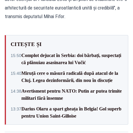
arhitectură de securitate euroatlantică unită și credibilă", a
transmis deputatul Mihai Fifor.
CITEȘTE ȘI
Complot dejucat în Serbia: doi bărbați, suspectați
15:50
că plănuiau asasinarea lui Vučić
Miruță cere o măsură radicală după atacul de la
15:40
Cluj. Legea dezinformării, din nou în discuție
Avertisment pentru NATO: Putin ar putea trimite
14:38
militari fără însemne
Darius Olaru a spart gheața în Belgia! Gol superb
13:37
pentru Union Saint-Gilloise