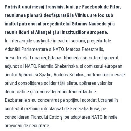
Potrivit unui mesaj transmis, luni, pe Facebook de Fifor,
reuniunea plenară desfășurată la Vilnius are loc sub
înaltul patronaj al președintelui Gitanas Nauseda și a
reunit lideri ai Alianței și ai instituțiilor europene.
În intervențiile susținute în cadrul sesiunii, președintele
Adunării Parlamentare a NATO, Marcos Perestrello,
președintele Lituaniei, Gitanas Nauseda, secretarul general
adjunct al NATO, Radmila Shekerinska, și comisarul european
pentru Apărare și Spațiu, Andrius Kubilius, au transmis mesaje
privind consolidarea solidarității aliate, apărarea valorilor
democratice și întărirea legăturii transatlantice.
Dezbaterile s-au concentrat pe sprijinul acordat Ucrainei în
contextul războiului declanșat de Federația Rusă, pe
consolidarea Flancului Estic și pe adaptarea NATO la noile
provocări de securitate.