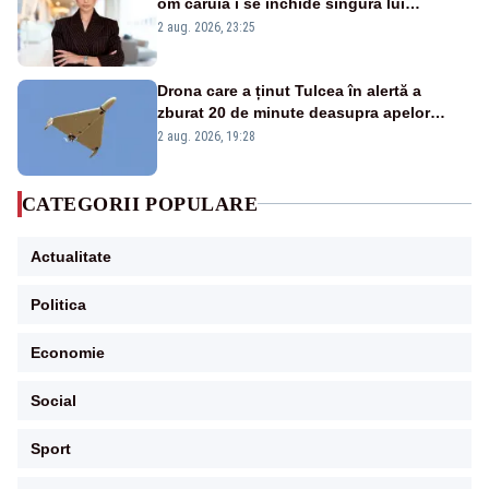
om căruia i se închide singura lui
portiță?”
2 aug. 2026, 23:25
Drona care a ținut Tulcea în alertă a
zburat 20 de minute deasupra apelor
României. Au fost ridicate două F-16
2 aug. 2026, 19:28
CATEGORII POPULARE
Actualitate
Politica
Economie
Social
Sport