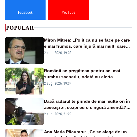
Facebook
YouTube
POPULAR
Miron Mitrea: „Politica nu se face pe care
e mai frumos, care înjură mai mult, care
țipă mai tare, ci pe proiecte”
2 aug. 2026, 19:33
Românii se pregătesc pentru cel mai
sumbru scenariu, odată cu alerta
energetică
2 aug. 2026, 19:34
Dacă radarul te prinde de mai multe ori în
aceeași zi, scapi cu o singură amendă?
Ce spune legea
2 aug. 2026, 21:29
Ana Maria Păcuraru: „Ce se alege de un