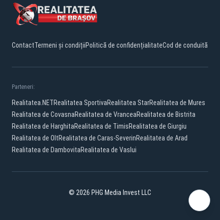
Contact
Termeni și condiții
Politică de confidențialitate
Cod de conduită
Parteneri:
Realitatea.NET
Realitatea Sportiva
Realitatea Star
Realitatea de Mures
Realitatea de Covasna
Realitatea de Vrancea
Realitatea de Bistrita
Realitatea de Harghita
Realitatea de Timis
Realitatea de Giurgiu
Realitatea de Olt
Realitatea de Caras-Severin
Realitatea de Arad
Realitatea de Dambovita
Realitatea de Vaslui
© 2026 PHG Media Invest LLC
Facebook
YouTube