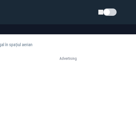
Schimba tema
l în spațiul aerian
Advertising