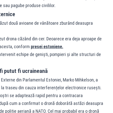
e sau pagube produse civililor.
ternice
 văzut două avioane de vânătoare zburând deasupra
ăzut drona căzând din cer. Deoarece era deja aproape de
s acesta, conform
presei estoniene.
tervenit echipe de genişti, pompieri și alte structuri de
fi putut fi ucraineană
 Externe din Parlamentul Estoniei, Marko Mihkelson, a
 la traseu din cauza interferențelor electronice rusești.
r noștri se adaptează rapid pentru a contracara
după cum a confirmat o dronă doborâtă astăzi deasupra
de poliție aeriană a NATO. Cel mai probabil era o dronă