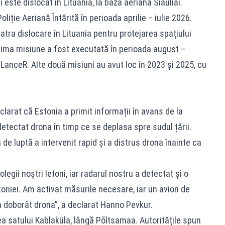
este dislocat în Lituania, la baza aeriană Šiauliai.
oliție Aeriană Întărită în perioada aprilie – iulie 2026.
atra dislocare în Lituania pentru protejarea spațiului
 Prima misiune a fost executată în perioada august –
anceR. Alte două misiuni au avut loc în 2023 și 2025, cu
clarat că Estonia a primit informații în avans de la
 detectat drona în timp ce se deplasa spre sudul țării.
a de luptă a intervenit rapid și a distrus drona înainte ca
legii noștri letoni, iar radarul nostru a detectat și o
oniei. Am activat măsurile necesare, iar un avion de
 a doborât drona”, a declarat Hanno Pevkur.
ea satului Kablaküla, lângă Põltsamaa. Autoritățile spun