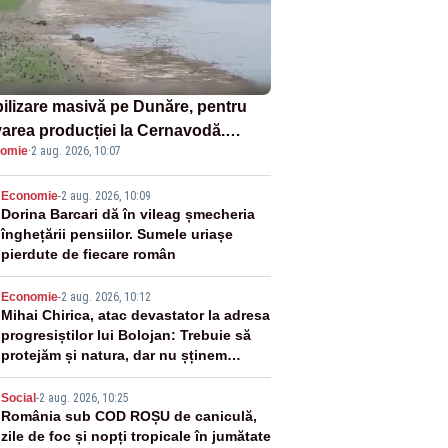
ilizare masivă pe Dunăre, pentru
varea producției la Cernavodă.
omie
·
2 aug. 2026, 10:07
ata va detona o stâncă și va devia
 fluviului - IMAGINI AERIENE
2
Economie
-
2 aug. 2026, 10:09
Dorina Barcari dă în vileag șmecheria
înghețării pensiilor. Sumele uriașe
pierdute de fiecare român
3
Economie
-
2 aug. 2026, 10:12
Mihai Chirica, atac devastator la adresa
progresiștilor lui Bolojan: Trebuie să
protejăm și natura, dar nu șținem
omaneii în stare permanentă de alertă
4
Social
-
2 aug. 2026, 10:25
România sub COD ROȘU de caniculă,
zile de foc și nopți tropicale în jumătate