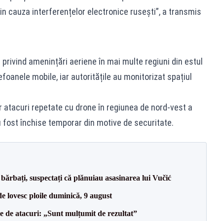
in cauza interferențelor electronice rusești”, a transmis
ri privind amenințări aeriene în mai multe regiuni din estul
elefoanele mobile, iar autoritățile au monitorizat spațiul
or atacuri repetate cu drone în regiunea de nord-vest a
u fost închise temporar din motive de securitate.
bărbați, suspectați că plănuiau asasinarea lui Vučić
e lovesc ploile duminică, 9 august
le de atacuri: „Sunt mulțumit de rezultat”