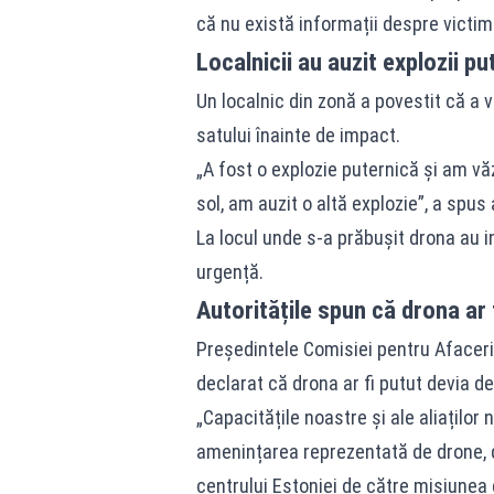
că nu există informații despre victim
Localnicii au auzit explozii pu
Un localnic din zonă a povestit că a
satului înainte de impact.
„A fost o explozie puternică și am v
sol, am auzit o altă explozie”, a spu
La locul unde s-a prăbușit drona au in
urgență.
Autoritățile spun că drona ar 
Președintele Comisiei pentru Afaceri
declarat că drona ar fi putut devia de
„Capacitățile noastre și ale aliațilo
amenințarea reprezentată de drone, 
centrului Estoniei de către misiunea 