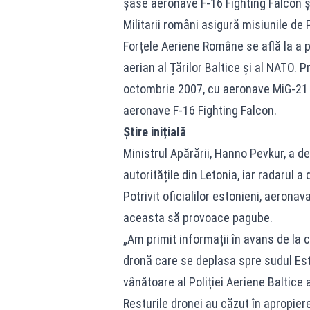
șase aeronave F-16 Fighting Falcon și 
Militarii români asigură misiunile de P
Forțele Aeriene Române se află la a p
aerian al Țărilor Baltice și al NATO.
octombrie 2007, cu aeronave MiG-21 L
aeronave F-16 Fighting Falcon.
Știre inițială
Ministrul Apărării, Hanno Pevkur, a de
autoritățile din Letonia, iar radarul a
Potrivit oficialilor estonieni, aeronav
aceasta să provoace pagube.
„Am primit informații în avans de la co
dronă care se deplasa spre sudul Est
vânătoare al Poliției Aeriene Baltice
Resturile dronei au căzut în apropier