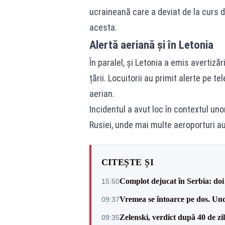
ucraineană care a deviat de la curs d
acesta.
Alertă aeriană și în Letonia
În paralel, și Letonia a emis avertiză
țării. Locuitorii au primit alerte pe t
aerian.
Incidentul a avut loc în contextul un
Rusiei, unde mai multe aeroporturi a
CITEȘTE ȘI
Complot dejucat în Serbia: doi 
15:50
Vremea se întoarce pe dos. Und
09:37
Zelenski, verdict după 40 de zi
09:35