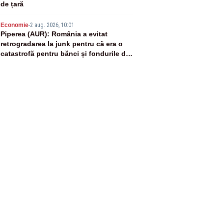
de țară
5
Economie
-
2 aug. 2026, 10:01
Piperea (AUR): România a evitat
retrogradarea la junk pentru că era o
catastrofă pentru bănci și fondurile de
pensii