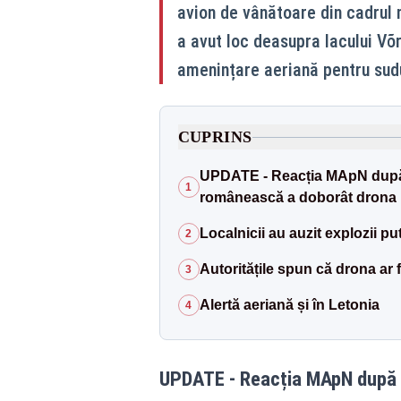
avion de vânătoare din cadrul m
a avut loc deasupra lacului Võrt
amenințare aeriană pentru sudul
CUPRINS
UPDATE - Reacția MApN după 
1
românească a doborât drona
Localnicii au auzit explozii pu
2
Autoritățile spun că drona ar f
3
Alertă aeriană și în Letonia
4
UPDATE - Reacția MApN după i