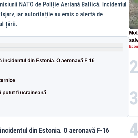
isiunii NATO de Poliție Aeriană Baltică. Incidentul
sjärv, iar autoritățile au emis o alertă de
 țării.
Mob
sal
Econ
Arm
apa
incidentul din Estonia. O aeronavă F-16
ternice
i putut fi ucraineană
ncidentul din Estonia. O aeronavă F-16