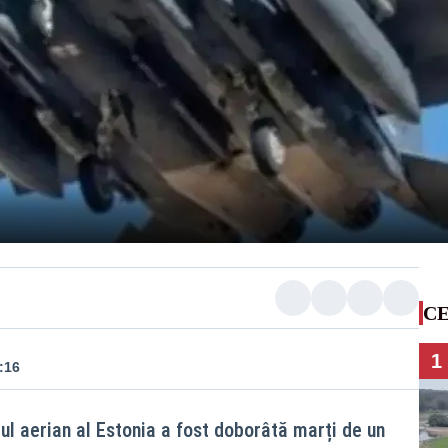
CE
1
:16
ul aerian al Estonia a fost doborâtă marți de un