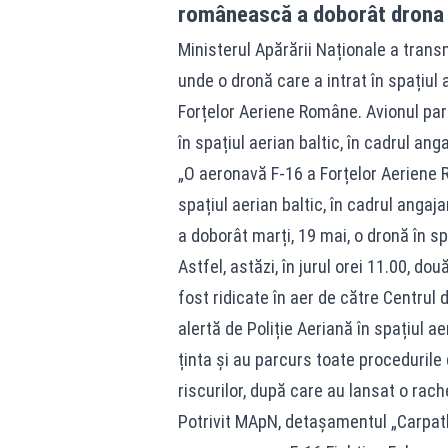
românească a doborât drona
Ministerul Apărării Naționale a transm
unde o dronă care a intrat în spațiul
Forțelor Aeriene Române. Avionul part
în spațiul aerian baltic, în cadrul a
„O aeronavă F-16 a Forțelor Aeriene R
spațiul aerian baltic, în cadrul anga
a doborât marți, 19 mai, o dronă în sp
Astfel, astăzi, în jurul orei 11.00, 
fost ridicate în aer de către Centru
alertă de Poliție Aeriană în spațiul ae
ținta și au parcurs toate procedurile
riscurilor, după care au lansat o rac
Potrivit MApN, detașamentul „Carpath