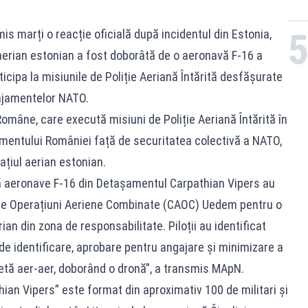
is marți o reacție oficială după incidentul din Estonia,
 aerian estonian a fost doborâtă de o aeronavă F-16 a
icipa la misiunile de Poliție Aeriană Întărită desfășurate
ngajamentelor NATO.
omâne, care execută misiuni de Poliție Aeriană Întărită în
jamentului României față de securitatea colectivă a NATO,
ațiul aerian estonian.
două aeronave F-16 din Detașamentul Carpathian Vipers au
l de Operațiuni Aeriene Combinate (CAOC) Uedem pentru o
rian din zona de responsabilitate. Piloții au identificat
 de identificare, aprobare pentru angajare și minimizare a
hetă aer-aer, doborând o dronă”, a transmis MApN.
ian Vipers” este format din aproximativ 100 de militari și