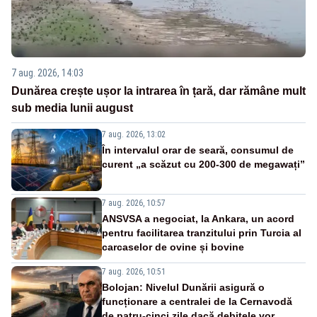
7 aug. 2026, 14:03
Dunărea crește ușor la intrarea în țară, dar rămâne mult
sub media lunii august
7 aug. 2026, 13:02
În intervalul orar de seară, consumul de
curent „a scăzut cu 200-300 de megawați”
7 aug. 2026, 10:57
ANSVSA a negociat, la Ankara, un acord
pentru facilitarea tranzitului prin Turcia al
carcaselor de ovine și bovine
7 aug. 2026, 10:51
Bolojan: Nivelul Dunării asigură o
funcționare a centralei de la Cernavodă
de patru-cinci zile dacă debitele vor