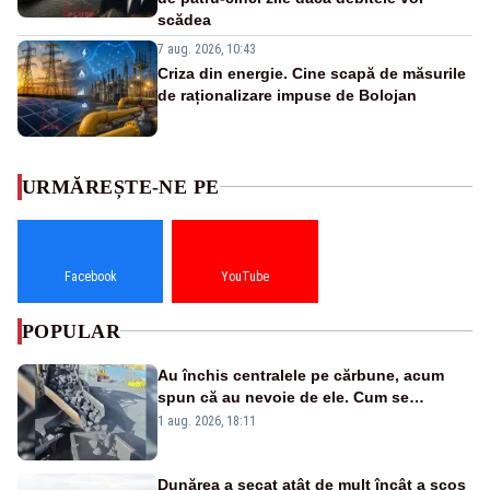
scădea
7 aug. 2026, 10:43
Criza din energie. Cine scapă de măsurile
de raționalizare impuse de Bolojan
URMĂREȘTE-NE PE
Facebook
YouTube
POPULAR
Au închis centralele pe cărbune, acum
spun că au nevoie de ele. Cum se
pasează vina în plină criză energetică
1 aug. 2026, 18:11
Dunărea a secat atât de mult încât a scos