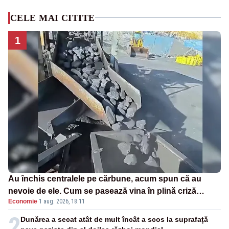
CELE MAI CITITE
1
Au închis centralele pe cărbune, acum spun că au
nevoie de ele. Cum se pasează vina în plină criză
Economie
·
1 aug. 2026, 18:11
energetică
2
Dunărea a secat atât de mult încât a scos la suprafață