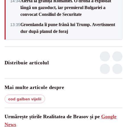
Alertă la granița României. O dronă a explodat
14:34
lângă un gazoduct, iar premierul Bulgariei a
convocat Consiliul de Securitate
Groenlanda îi pune frână lui Trump. Avertisment
13:35
dur după planul de foraj
Distribuie articolul
Mai multe articole despre
cod galben vijelii
Urmărește știrile Realitatea de Brasov și pe
Google
News