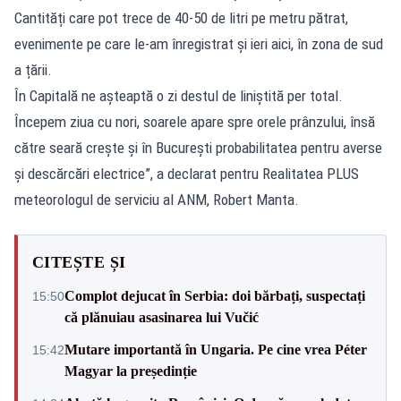
Cantități care pot trece de 40-50 de litri pe metru pătrat,
evenimente pe care le-am înregistrat și ieri aici, în zona de sud
a țării.
În Capitală ne așteaptă o zi destul de liniștită per total.
Începem ziua cu nori, soarele apare spre orele prânzului, însă
către seară crește și în București probabilitatea pentru averse
și descărcări electrice”, a declarat pentru Realitatea PLUS
meteorologul de serviciu al ANM, Robert Manta.
CITEȘTE ȘI
Complot dejucat în Serbia: doi bărbați, suspectați
15:50
că plănuiau asasinarea lui Vučić
Mutare importantă în Ungaria. Pe cine vrea Péter
15:42
Magyar la președinție