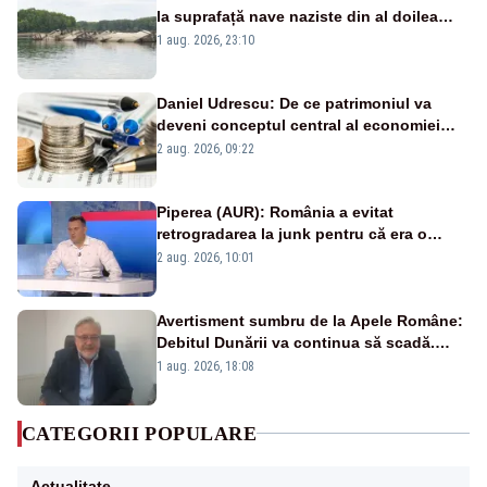
la suprafață nave naziste din al doilea
război mondial
1 aug. 2026, 23:10
Daniel Udrescu: De ce patrimoniul va
deveni conceptul central al economiei
viitoare?
2 aug. 2026, 09:22
Piperea (AUR): România a evitat
retrogradarea la junk pentru că era o
catastrofă pentru bănci și fondurile de
2 aug. 2026, 10:01
pensii
Avertisment sumbru de la Apele Române:
Debitul Dunării va continua să scadă.
Cernavodă s-ar putea închide în 4 zile
1 aug. 2026, 18:08
CATEGORII POPULARE
Actualitate