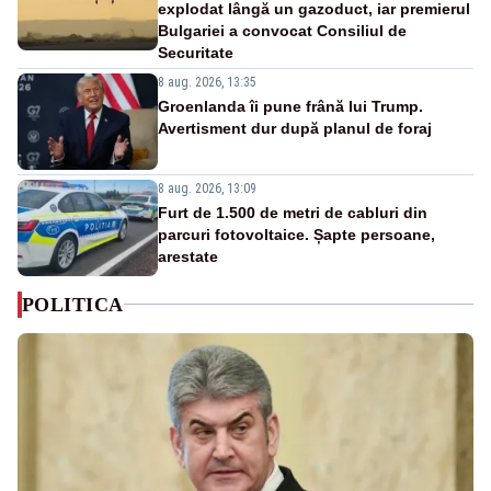
explodat lângă un gazoduct, iar premierul
Bulgariei a convocat Consiliul de
Securitate
8 aug. 2026, 13:35
Groenlanda îi pune frână lui Trump.
Avertisment dur după planul de foraj
8 aug. 2026, 13:09
Furt de 1.500 de metri de cabluri din
parcuri fotovoltaice. Șapte persoane,
arestate
POLITICA