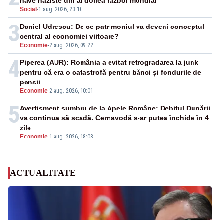
nave naziste din al doilea război mondial
Social
-
1 aug. 2026, 23:10
3
Daniel Udrescu: De ce patrimoniul va deveni conceptul
central al economiei viitoare?
Economie
-
2 aug. 2026, 09:22
4
Piperea (AUR): România a evitat retrogradarea la junk
pentru că era o catastrofă pentru bănci și fondurile de
pensii
Economie
-
2 aug. 2026, 10:01
5
Avertisment sumbru de la Apele Române: Debitul Dunării
va continua să scadă. Cernavodă s-ar putea închide în 4
zile
Economie
-
1 aug. 2026, 18:08
ACTUALITATE