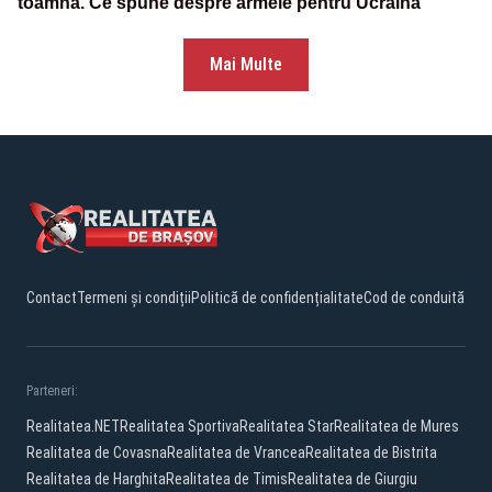
toamnă. Ce spune despre armele pentru Ucraina
Mai Multe
Contact
Termeni și condiții
Politică de confidențialitate
Cod de conduită
Parteneri:
Realitatea.NET
Realitatea Sportiva
Realitatea Star
Realitatea de Mures
Realitatea de Covasna
Realitatea de Vrancea
Realitatea de Bistrita
Realitatea de Harghita
Realitatea de Timis
Realitatea de Giurgiu