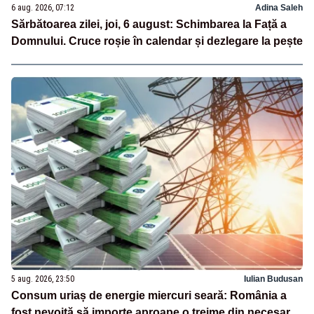
6 aug. 2026, 07:12
Adina Saleh
Sărbătoarea zilei, joi, 6 august: Schimbarea la Față a
Domnului. Cruce roșie în calendar și dezlegare la pește
5 aug. 2026, 23:50
Iulian Budusan
Consum uriaș de energie miercuri seară: România a
fost nevoită să importe aproape o treime din necesar