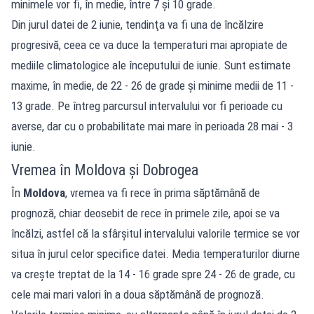
minimele vor fi, în medie, între 7 şi 10 grade.
Din jurul datei de 2 iunie, tendinţa va fi una de încălzire
progresivă, ceea ce va duce la temperaturi mai apropiate de
mediile climatologice ale începutului de iunie. Sunt estimate
maxime, în medie, de 22 - 26 de grade şi minime medii de 11 -
13 grade. Pe întreg parcursul intervalului vor fi perioade cu
averse, dar cu o probabilitate mai mare în perioada 28 mai - 3
iunie.
Vremea în Moldova și Dobrogea
În
Moldova
, vremea va fi rece în prima săptămână de
prognoză, chiar deosebit de rece în primele zile, apoi se va
încălzi, astfel că la sfârşitul intervalului valorile termice se vor
situa în jurul celor specifice datei. Media temperaturilor diurne
va creşte treptat de la 14 - 16 grade spre 24 - 26 de grade, cu
cele mai mari valori în a doua săptămână de prognoză.