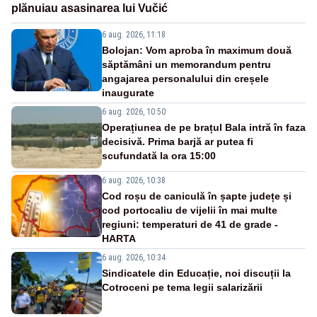
plănuiau asasinarea lui Vučić
6 aug. 2026, 11:18
Bolojan: Vom aproba în maximum două
săptămâni un memorandum pentru
angajarea personalului din creșele
inaugurate
6 aug. 2026, 10:50
Operațiunea de pe brațul Bala intră în faza
decisivă. Prima barjă ar putea fi
scufundată la ora 15:00
6 aug. 2026, 10:38
Cod roșu de caniculă în șapte județe și
cod portocaliu de vijelii în mai multe
regiuni: temperaturi de 41 de grade -
HARTA
6 aug. 2026, 10:34
Sindicatele din Educație, noi discuții la
Cotroceni pe tema legii salarizării