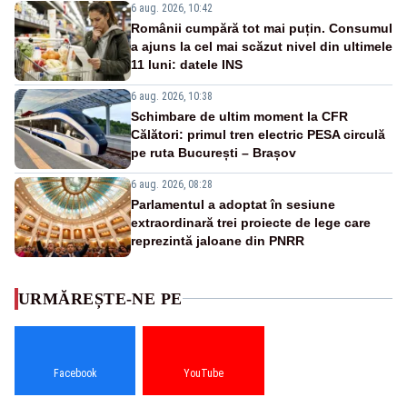
6 aug. 2026, 10:42
Românii cumpără tot mai puțin. Consumul
a ajuns la cel mai scăzut nivel din ultimele
11 luni: datele INS
6 aug. 2026, 10:38
Schimbare de ultim moment la CFR
Călători: primul tren electric PESA circulă
pe ruta București – Brașov
6 aug. 2026, 08:28
Parlamentul a adoptat în sesiune
extraordinară trei proiecte de lege care
reprezintă jaloane din PNRR
URMĂREȘTE-NE PE
Facebook
YouTube