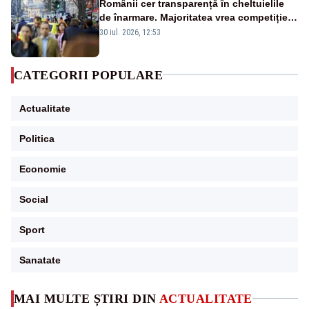
Românii cer transparență în cheltuielile
de înarmare. Majoritatea vrea competiție
reală și industrie locală – SONDAJ
30 iul. 2026, 12:53
CATEGORII POPULARE
Actualitate
Politica
Economie
Social
Sport
Sanatate
MAI MULTE ȘTIRI DIN
ACTUALITATE