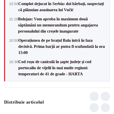
Complot dejucat în Serbia: doi bărbați, suspectați
15:50
că plănuiau asasinarea lui Vučić
Bolojan: Vom aproba în maximum două
11:18
săptămâni un memorandum pentru angajarea
personalului din creșele inaugurate
Operațiunea de pe brațul Bala intră în faza
10:50
decisivă. Prima barjă ar putea fi scufundată la ora
15:00
Cod roșu de caniculă în șapte județe și cod
10:38
portocaliu de vijelii în mai multe regiuni:
temperaturi de 41 de grade - HARTA
Distribuie articolul