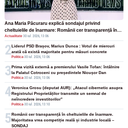
Ana Maria Păcuraru explică sondajul privind
cheltuielile de înarmare: Românii cer transparență în
Actualitate
·
30 iul. 2026, 13:06
achiziții și un echilibru între partenerii externi
2
Liderul PSD Brașov, Marius Dunca : Votul de miercuri
arată că există majoritate pentru măsuri concrete
Politica
-
30 iul. 2026, 13:06
3
Prima vizită externă a premierului Vasile Tofan: întâlnire
la Palatul Cotroceni cu președintele Nicușor Dan
Politica
-
30 iul. 2026, 13:06
4
Veronica Grosu (deputat AUR): „Atacul cibernetic asupra
Registrului Proprietăților transmite un semnal de
neîncredere investitorilor”
Politica
-
30 iul. 2026, 13:10
5
Românii cer transparență în cheltuielile de înarmare.
Majoritatea vrea competiție reală și industrie locală –
SONDAJ