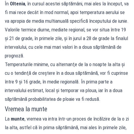
În
Oltenia
, în cursul acestei săptămâni, mai ales la început, va
fi mai rece decât în mod normal, apoi temperatura aerului se
va apropia de media multianuală specifică începutului de iunie.
Valorile termice diurne, mediate regional, se vor situa între 19
şi 21 de grade, în primele zile, şi în jurul a 28 de grade la finalul
intervalului, cu cele mai mari valori în a doua săptămână de
prognoză.
Temperaturile minime, cu alternanţe de la o noapte la alta şi
cu o tendinţă de creştere în a doua săptămână, vor fi cuprinse
între 9 şi 16 grade, în medie regională. În prima parte a
intervalului estimat, local şi temporar va ploua, iar în a doua
săptămână probabilitatea de ploaie va fi redusă.
Vremea la munte
La
munte
, vremea va intra într-un proces de încălzire de la o zi
la alta, astfel că în prima săptămână, mai ales în primele zile,