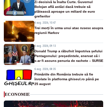
Zi decisivă la Înalta Curte. Guvernul
Bolojan află astăzi dacă trebuie să
plătească aproape un miliard de euro
grefierilor
6 aug. 2026, 10:47
Trei morți în urma unui atac rusesc asupra
regiunii Harkov
6 aug. 2026, 09:13
Donald Trump a răbufnit împotriva șefului
Pentagonului: președintele, enervat că i
s-ar fi ascuns penuria de rachete – SURSE
6 aug. 2026, 08:35
Primăriile din România trebuie să fie
înrolate în platforma ghiseul.ro până pe
25 august
ECONOMIE