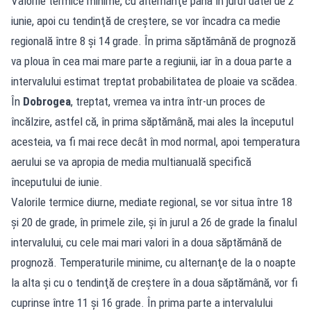
Valorile termice minime, cu alternanţe până în jurul datei de 2
iunie, apoi cu tendinţă de creştere, se vor încadra ca medie
regională între 8 şi 14 grade. În prima săptămână de prognoză
va ploua în cea mai mare parte a regiunii, iar în a doua parte a
intervalului estimat treptat probabilitatea de ploaie va scădea.
În
Dobrogea
, treptat, vremea va intra într-un proces de
încălzire, astfel că, în prima săptămână, mai ales la începutul
acesteia, va fi mai rece decât în mod normal, apoi temperatura
aerului se va apropia de media multianuală specifică
începutului de iunie.
Valorile termice diurne, mediate regional, se vor situa între 18
şi 20 de grade, în primele zile, şi în jurul a 26 de grade la finalul
intervalului, cu cele mai mari valori în a doua săptămână de
prognoză. Temperaturile minime, cu alternanţe de la o noapte
la alta şi cu o tendinţă de creştere în a doua săptămână, vor fi
cuprinse între 11 şi 16 grade. În prima parte a intervalului