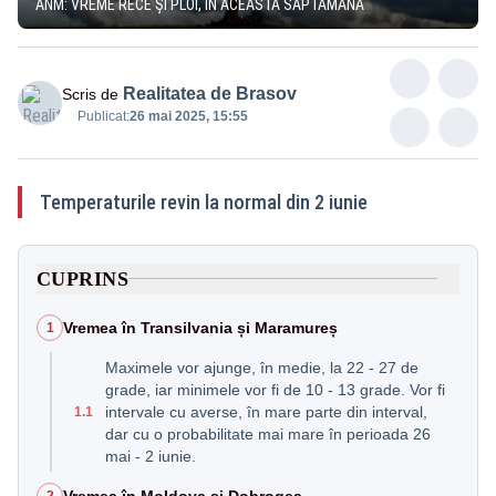
ANM: VREME RECE ȘI PLOI, ÎN ACEASTĂ SĂPTĂMÂNĂ
Realitatea de Brasov
Scris de
Publicat:
26 mai 2025, 15:55
Temperaturile revin la normal din 2 iunie
CUPRINS
Vremea în Transilvania și Maramureș
1
Maximele vor ajunge, în medie, la 22 - 27 de
grade, iar minimele vor fi de 10 - 13 grade. Vor fi
intervale cu averse, în mare parte din interval,
1.1
dar cu o probabilitate mai mare în perioada 26
mai - 2 iunie.
Vremea în Moldova și Dobrogea
2