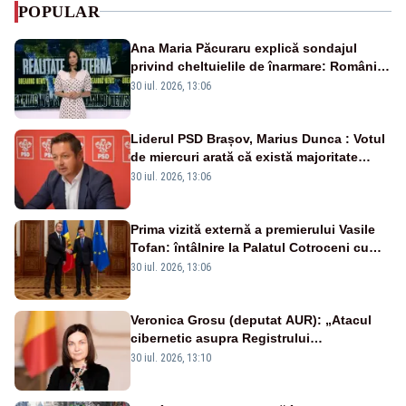
POPULAR
Ana Maria Păcuraru explică sondajul
privind cheltuielile de înarmare: Românii
cer transparență în achiziții și un echilibru
30 iul. 2026, 13:06
între partenerii externi
Liderul PSD Brașov, Marius Dunca : Votul
de miercuri arată că există majoritate
pentru măsuri concrete
30 iul. 2026, 13:06
Prima vizită externă a premierului Vasile
Tofan: întâlnire la Palatul Cotroceni cu
președintele Nicușor Dan
30 iul. 2026, 13:06
Veronica Grosu (deputat AUR): „Atacul
cibernetic asupra Registrului
Proprietăților transmite un semnal de
30 iul. 2026, 13:10
neîncredere investitorilor”