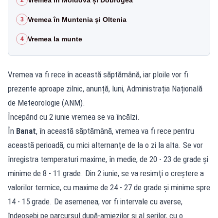
Vremea în Muntenia și Oltenia
3
Vremea la munte
4
Vremea va fi rece în această săptămână, iar ploile vor fi
prezente aproape zilnic, anunță, luni, Administrația Națională
de Meteorologie (ANM).
Începând cu 2 iunie vremea se va încălzi.
În
Banat
, în această săptămână, vremea va fi rece pentru
această perioadă, cu mici alternanţe de la o zi la alta. Se vor
înregistra temperaturi maxime, în medie, de 20 - 23 de grade şi
minime de 8 - 11 grade. Din 2 iunie, se va resimţi o creştere a
valorilor termice, cu maxime de 24 - 27 de grade şi minime spre
14 - 15 grade. De asemenea, vor fi intervale cu averse,
îndeosebi pe parcursul după-amiezilor şi al serilor, cu o