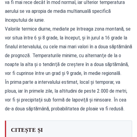
va fi mai rece decât în mod normal, iar ulterior temperatura
aerului se va apropia de media multianuală specifică
începutului de iunie.
Valorile termice diurne, mediate pe întreaga zona montană, se
vor situa între 6 şi 8 grade, la început, şi în jurul a 16 grade la
finalul intervalului, cu cele mai mari valori în a doua săptămână
de prognoză. Temperaturile minime, cu alternanţe de la o
noapte la alta şi o tendinţă de creştere în a doua săptămână,
vor fi cuprinse între un grad şi 9 grade, în medie regională.
În prima parte a intervalului estimat, local şi temporar, va
ploua, iar în primele zile, la altitudini de peste 2.000 de metri,
vor fi şi precipitaţii sub formă de lapoviţă şi ninsoare. În cea
de-a doua săptămână, probabilitatea de ploaie va fi redusă.
CITEȘTE ȘI