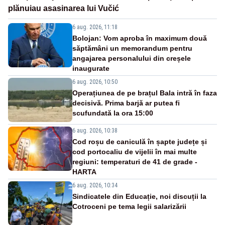
plănuiau asasinarea lui Vučić
6 aug. 2026, 11:18
Bolojan: Vom aproba în maximum două
săptămâni un memorandum pentru
angajarea personalului din creșele
inaugurate
6 aug. 2026, 10:50
Operațiunea de pe brațul Bala intră în faza
decisivă. Prima barjă ar putea fi
scufundată la ora 15:00
6 aug. 2026, 10:38
Cod roșu de caniculă în șapte județe și
cod portocaliu de vijelii în mai multe
regiuni: temperaturi de 41 de grade -
HARTA
6 aug. 2026, 10:34
Sindicatele din Educație, noi discuții la
Cotroceni pe tema legii salarizării