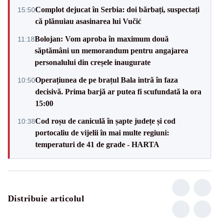
Complot dejucat în Serbia: doi bărbați, suspectați
15:50
că plănuiau asasinarea lui Vučić
Bolojan: Vom aproba în maximum două
11:18
săptămâni un memorandum pentru angajarea
personalului din creșele inaugurate
Operațiunea de pe brațul Bala intră în faza
10:50
decisivă. Prima barjă ar putea fi scufundată la ora
15:00
Cod roșu de caniculă în șapte județe și cod
10:38
portocaliu de vijelii în mai multe regiuni:
temperaturi de 41 de grade - HARTA
Distribuie articolul