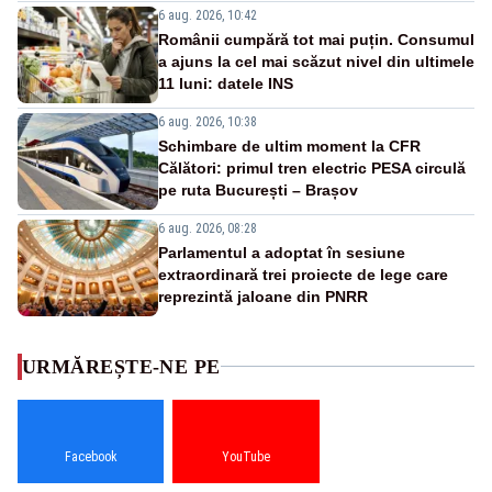
6 aug. 2026, 10:42
Românii cumpără tot mai puțin. Consumul
a ajuns la cel mai scăzut nivel din ultimele
11 luni: datele INS
6 aug. 2026, 10:38
Schimbare de ultim moment la CFR
Călători: primul tren electric PESA circulă
pe ruta București – Brașov
6 aug. 2026, 08:28
Parlamentul a adoptat în sesiune
extraordinară trei proiecte de lege care
reprezintă jaloane din PNRR
URMĂREȘTE-NE PE
Facebook
YouTube