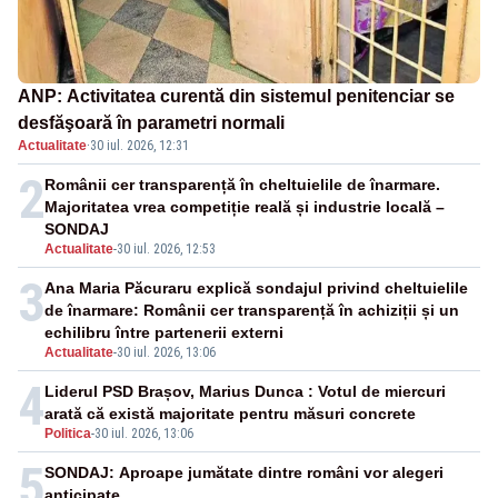
ANP: Activitatea curentă din sistemul penitenciar se
desfăşoară în parametri normali
Actualitate
·
30 iul. 2026, 12:31
2
Românii cer transparență în cheltuielile de înarmare.
Majoritatea vrea competiție reală și industrie locală –
SONDAJ
Actualitate
-
30 iul. 2026, 12:53
3
Ana Maria Păcuraru explică sondajul privind cheltuielile
de înarmare: Românii cer transparență în achiziții și un
echilibru între partenerii externi
Actualitate
-
30 iul. 2026, 13:06
4
Liderul PSD Brașov, Marius Dunca : Votul de miercuri
arată că există majoritate pentru măsuri concrete
Politica
-
30 iul. 2026, 13:06
5
SONDAJ: Aproape jumătate dintre români vor alegeri
anticipate