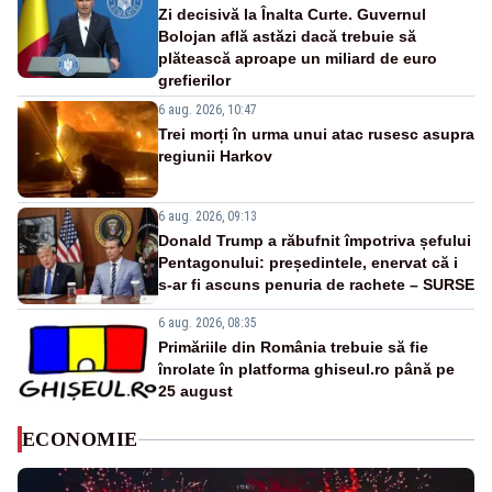
Zi decisivă la Înalta Curte. Guvernul
Bolojan află astăzi dacă trebuie să
plătească aproape un miliard de euro
grefierilor
6 aug. 2026, 10:47
Trei morți în urma unui atac rusesc asupra
regiunii Harkov
6 aug. 2026, 09:13
Donald Trump a răbufnit împotriva șefului
Pentagonului: președintele, enervat că i
s-ar fi ascuns penuria de rachete – SURSE
6 aug. 2026, 08:35
Primăriile din România trebuie să fie
înrolate în platforma ghiseul.ro până pe
25 august
ECONOMIE