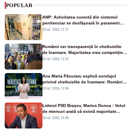
POPULAR
ANP: Activitatea curentă din sistemul
penitenciar se desfăşoară în parametri
normali
30 iul. 2026, 12:31
Românii cer transparență în cheltuielile
de înarmare. Majoritatea vrea competiție
reală și industrie locală – SONDAJ
30 iul. 2026, 12:53
Ana Maria Păcuraru explică sondajul
privind cheltuielile de înarmare: Românii
cer transparență în achiziții și un echilibru
30 iul. 2026, 13:06
între partenerii externi
Liderul PSD Brașov, Marius Dunca : Votul
de miercuri arată că există majoritate
pentru măsuri concrete
30 iul. 2026, 13:06