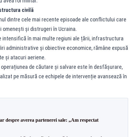
 avea rol militar.
tructura civilă
nul dintre cele mai recente episoade ale conflictului care
i omenești și distrugeri în Ucraina.
intensifică în mai multe regiuni ale țării, infrastructura
clădiri administrative și obiective economice, rămâne expusă
 și atacuri aeriene.
 operațiunea de căutare și salvare este în desfășurare,
ctualizat pe măsură ce echipele de intervenție avansează în
lar despre averea partenerei sale: „Am respectat