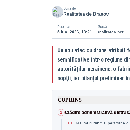
Scris de
Realitatea de Brasov
Publicat
Sursă
5 iun. 2026, 13:21
realitatea.net
Un nou atac cu drone atribuit f
semnificative într-o regiune di
autorităților ucrainene, o fabri
nopții, iar bilanțul preliminar 
CUPRINS
Clădire administrativă distrus
1
Mai mulți răniți și persoane 
1.1