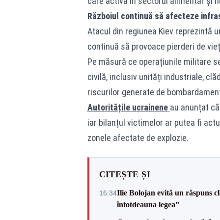
care activa în sectorul alimentar și nu
Războiul continuă să afecteze infras
Atacul din regiunea Kiev reprezintă u
continuă să provoace pierderi de vieț
Pe măsură ce operațiunile militare se 
civilă, inclusiv unități industriale, 
riscurilor generate de bombardamente
Autoritățile ucrainene
au anunțat că
iar bilanțul victimelor ar putea fi a
zonele afectate de explozie.
CITEȘTE ȘI
Ilie Bolojan evită un răspuns c
16:34
întotdeauna legea”