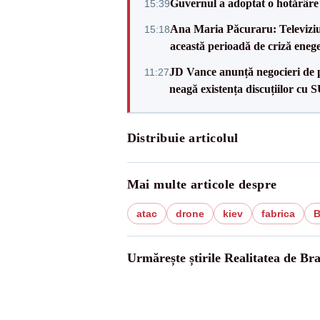
Guvernul a adoptat o hotărâre 
15:39
Ana Maria Păcuraru: Televiziune
15:18
această perioadă de criză enege
JD Vance anunță negocieri de pa
11:27
neagă existența discuțiilor cu 
Distribuie articolul
Mai multe articole despre
atac
drone
kiev
fabrica
B
Urmărește știrile Realitatea de Br