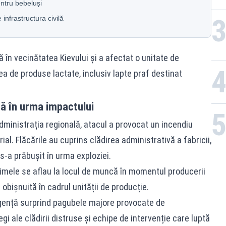
ntru bebeluși
infrastructura civilă
tă în vecinătatea Kievului și a afectat o unitate de
a de produse lactate, inclusiv lapte praf destinat
să în urma impactului
ministrația regională, atacul a provocat un incendiu
ial. Flăcările au cuprins clădirea administrativă a fabricii,
s-a prăbușit în urma exploziei.
ctimele se aflau la locul de muncă în momentul producerii
obișnuită în cadrul unității de producție.
urgență surprind pagubele majore provocate de
i ale clădirii distruse și echipe de intervenție care luptă