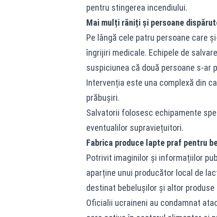
pentru stingerea incendiului.
Mai mulți răniți și persoane dispăru
Pe lângă cele patru persoane care și-a
îngrijiri medicale. Echipele de salvare
suspiciunea că două persoane s-ar p
Intervenția este una complexă din cauz
prăbușiri.
Salvatorii folosesc echipamente speci
eventualilor supraviețuitori.
Fabrica produce lapte praf pentru b
Potrivit imaginilor și informațiilor p
aparține unui producător local de lac
destinat bebelușilor și altor produse
Oficialii ucraineni au condamnat atacu