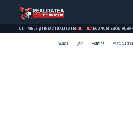
ULTIMELE ȘTIRI
ACTUALITATE
POLITICA
ECONOMIE
SOCIAL
SA
Acasă
Știri
Politica
Atac cu dron