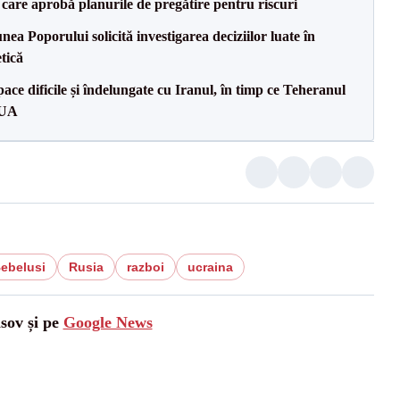
care aprobă planurile de pregătire pentru riscuri
a Poporului solicită investigarea deciziilor luate în
tică
ce dificile și îndelungate cu Iranul, în timp ce Teheranul
SUA
ebelusi
Rusia
razboi
ucraina
asov și pe
Google News