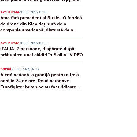
devin tropicale
3
Actualitate
-
31 iul. 2026, 07:40
Atac fără precedent al Rusiei. O fabrică
de drone din Kiev deținută de o
companie americană, distrusă de o
rachetă rusească
4
Actualitate
-
31 iul. 2026, 07:50
ITALIA: 7 persoane, dispărute după
prăbușirea unei clădiri în Sicilia | VIDEO
5
Social
-
31 iul. 2026, 07:24
Alertă aeriană la graniță pentru a treia
oară în 24 de ore. Două aeronave
Eurofighter britanice au fost ridicate de
la sol