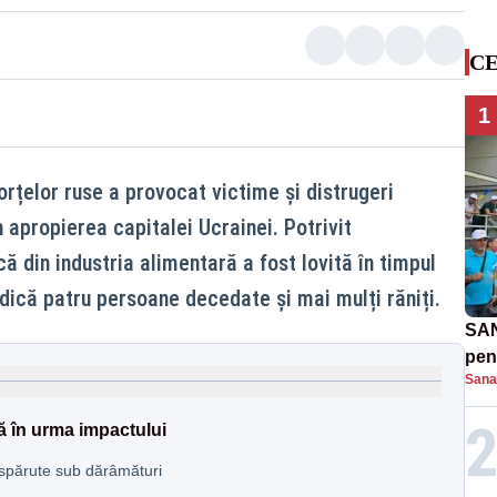
CE
1
orțelor ruse a provocat victime și distrugeri
n apropierea capitalei Ucrainei. Potrivit
că din industria alimentară a fost lovită în timpul
indică patru persoane decedate și mai mulți răniți.
SAN
pent
Sana
proi
ă în urma impactului
dispărute sub dărâmături