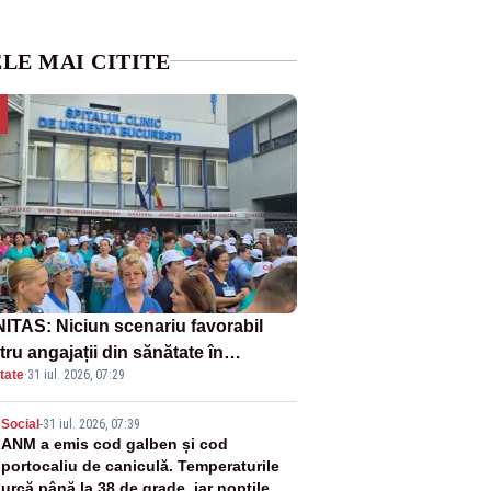
LE MAI CITITE
ITAS: Niciun scenariu favorabil
ru angajații din sănătate în
tate
·
31 iul. 2026, 07:29
ectul Legii salarizării
2
Social
-
31 iul. 2026, 07:39
ANM a emis cod galben și cod
portocaliu de caniculă. Temperaturile
urcă până la 38 de grade, iar nopțile