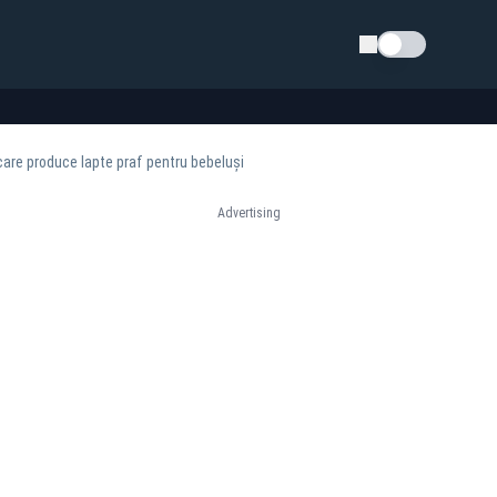
Schimba tema
care produce lapte praf pentru bebeluși
Advertising