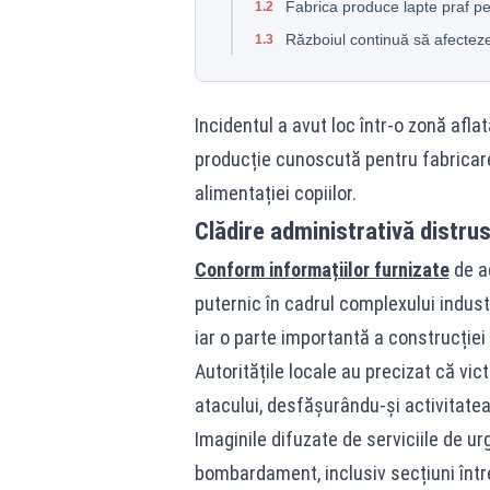
Fabrica produce lapte praf pe
1.2
Războiul continuă să afecteze 
1.3
Incidentul a avut loc într-o zonă afla
producție cunoscută pentru fabricare
alimentației copiilor.
Clădire administrativă distru
Conform informațiilor furnizate
de ad
puternic în cadrul complexului industr
iar o parte importantă a construcției 
Autoritățile locale au precizat că vi
atacului, desfășurându-și activitatea 
Imaginile difuzate de serviciile de 
bombardament, inclusiv secțiuni întreg