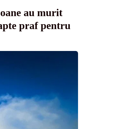
soane au murit
apte praf pentru