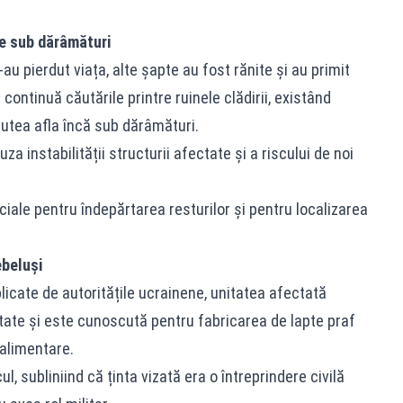
te sub dărâmături
u pierdut viața, alte șapte au fost rănite și au primit
 continuă căutările printre ruinele clădirii, existând
utea afla încă sub dărâmături.
a instabilității structurii afectate și a riscului de noi
ale pentru îndepărtarea resturilor și pentru localizarea
ebeluși
ublicate de autoritățile ucrainene, unitatea afectată
tate și este cunoscută pentru fabricarea de lapte praf
 alimentare.
l, subliniind că ținta vizată era o întreprindere civilă