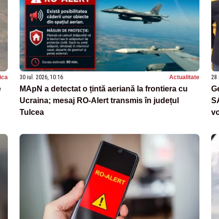
tica
30 iul. 2026, 10:16
Actualitate
28 
e
MApN a detectat o țintă aeriană la frontiera cu
Ge
Ucraina; mesaj RO-Alert transmis în județul
SA
Tulcea
vo