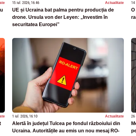
ate
15 iul. 2026, 16:46
Actualitate
14 
cu
UE și Ucraina bat palma pentru producția de
O 
drone. Ursula von der Leyen: „Investim în
r
securitatea Europei”
ate
1 iul. 2026, 16:10
Actualitate
26 
t
Alertă în județul Tulcea pe fondul războiului din
Mo
Ucraina. Autoritățile au emis un nou mesaj RO-
pe