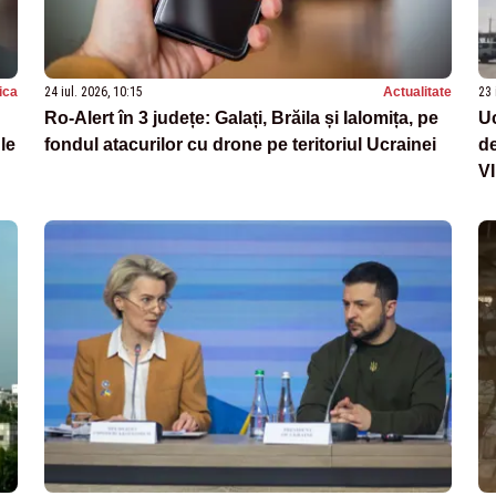
tica
24 iul. 2026, 10:15
Actualitate
23 
Ro‑Alert în 3 județe: Galați, Brăila și Ialomița, pe
Uc
le
fondul atacurilor cu drone pe teritoriul Ucrainei
de
V