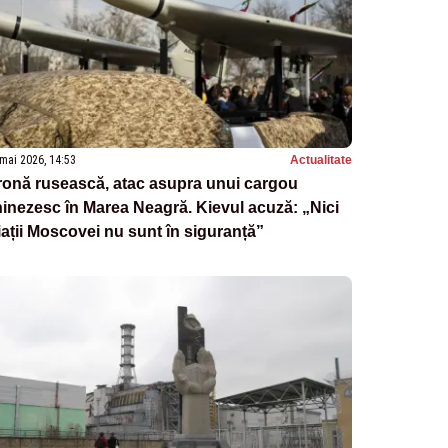
mai 2026, 14:53
Actualitate
ronă rusească, atac asupra unui cargou
inezesc în Marea Neagră. Kievul acuză: „Nici
iații Moscovei nu sunt în siguranță”