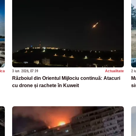
tica
3 iun. 2026, 07:39
Actualitate
2 i
Războiul din Orientul Mijlociu continuă: Atacuri
M
cu drone și rachete în Kuweit
si