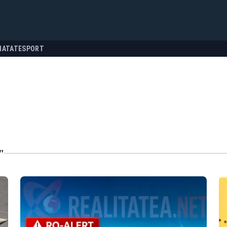
NATATE
SPORT
"