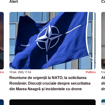
Alert
C
tica
10 iun. 2026, 11:54
Politica
9 i
Reuniune de urgență la NATO, la solicitarea
AL
României. Discuții cruciale despre securitatea
di
din Marea Neagră și incidentele cu drone
dr