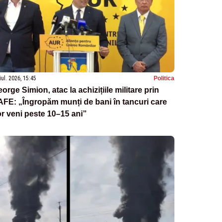
iul. 2026, 15:45
Politica
orge Simion, atac la achizițiile militare prin
FE: „Îngropăm munți de bani în tancuri care
r veni peste 10–15 ani”