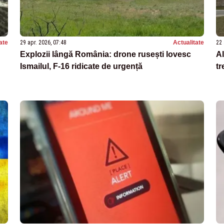
ate
29 apr. 2026, 07:48
Actualitate
22 
Explozii lângă România: drone rusești lovesc
Al
Ismailul, F-16 ridicate de urgență
tr