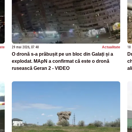
ate
29 mai 2026, 07:48
Actualitate
18 
O dronă s-a prăbușit pe un bloc din Galați și a
D
explodat. MApN a confirmat că este o dronă
ch
rusească Geran 2 - VIDEO
al