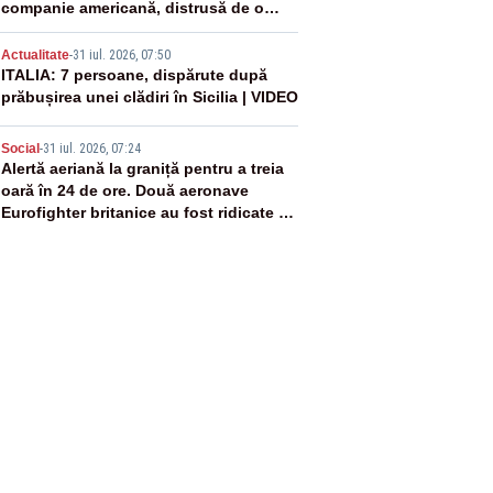
companie americană, distrusă de o
rachetă rusească
4
Actualitate
-
31 iul. 2026, 07:50
ITALIA: 7 persoane, dispărute după
prăbușirea unei clădiri în Sicilia | VIDEO
5
Social
-
31 iul. 2026, 07:24
Alertă aeriană la graniță pentru a treia
oară în 24 de ore. Două aeronave
Eurofighter britanice au fost ridicate de
la sol