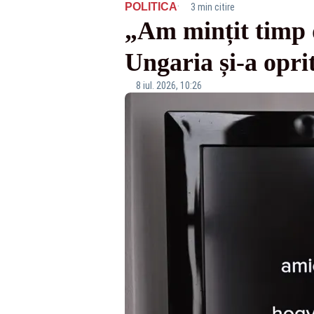
·
POLITICA
3 min citire
„Am mințit timp d
Ungaria și-a oprit 
8 iul. 2026, 10:26