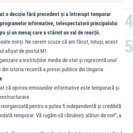
at o decizie fără precedent și a întrerupt temporar
l programelor informative, telespectatorii principalului
u și un mesaj care a stârnit un val de reacții.
poate minţi. Ne cerem scuze că am făcut, totuşi, acest
ul afișat de postul M1.
ganizare a instituțiilor media de stat și reprezintă unul
in istoria recentă a presei publice din Ungaria.
e
cat că oprirea emisiunilor informative este temporară și
restructurare.
reorganizată pentru a putea fi independentă şi credibilă
pendată temporar. Vă rugăm să rămâneţi alături de noi!”, a