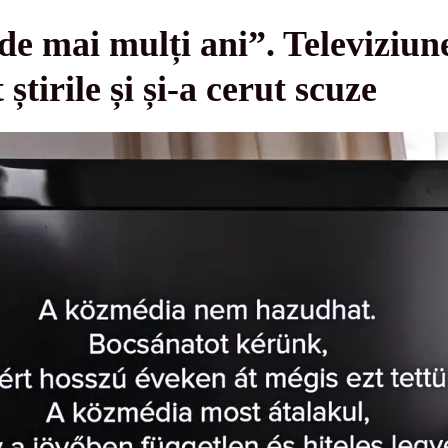
e mai mulți ani”. Televiziun
știrile și și-a cerut scuze