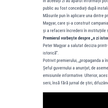
În aceeași zi au apărut informații pot
public au fost concediați după instal
Măsurile pun în aplicare una dintre p
Magyar, care și-a construit campania
și a refacerii încrederii în instituțiile 
Premierul vorbește despre „o zi isto
Peter Magyar a salutat decizia print
istorică”.
Potrivit premierului, „propaganda a î
Șeful guvernului a anunțat, de aseme
emisiunile informative. Ulterior, ace
serii, însă fără jurnal de știri, difuzâ