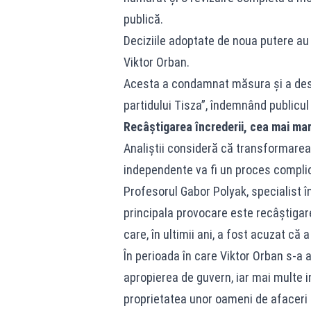
publică.
Deciziile adoptate de noua putere au 
Viktor Orban.
Acesta a condamnat măsura și a des
partidului Tisza”, îndemnând publicu
Recâștigarea încrederii, cea mai ma
Analiștii consideră că transformarea te
independente va fi un proces complic
Profesorul Gabor Polyak, specialist î
principala provocare este recâștigarea
care, în ultimii ani, a fost acuzat că
În perioada în care Viktor Orban s-a a
apropierea de guvern, iar mai multe i
proprietatea unor oameni de afaceri c