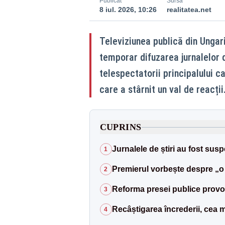
Publicat
Sursă
8 iul. 2026, 10:26
realitatea.net
Televiziunea publică din Ungari
temporar difuzarea jurnalelor d
telespectatorii principalului c
care a stârnit un val de reacții
CUPRINS
Jurnalele de știri au fost sus
1
Premierul vorbește despre „o z
2
Reforma presei publice provoa
3
Recâștigarea încrederii, cea 
4