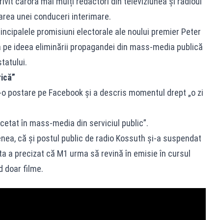
rivit cărora mai mulți redactori din televiziunea și radioul
area unei conduceri interimare.
rincipalele promisiuni electorale ale noului premier Peter
 pe ideea eliminării propagandei din mass-media publică
statului.
rică”
r-o postare pe Facebook și a descris momentul drept „o zi
ncetat în mass-media din serviciul public”.
nea, că și postul public de radio Kossuth și-a suspendat
sta a precizat că M1 urma să revină în emisie în cursul
nd doar filme.