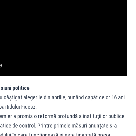
iuni politice
u câștigat alegerile din aprilie, punând capăt celor 16 ani
partidului Fidesz.
emier a promis o reformă profundă a instituțiilor publice
tice de control. Printre primele măsuri anunțate s-a
dului în care funcționează și este finanțată presa