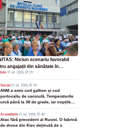
ITAS: Niciun scenariu favorabil
ru angajații din sănătate în
tate
·
31 iul. 2026, 07:29
ectul Legii salarizării
2
Social
-
31 iul. 2026, 07:39
ANM a emis cod galben și cod
portocaliu de caniculă. Temperaturile
urcă până la 38 de grade, iar nopțile
devin tropicale
3
Actualitate
-
31 iul. 2026, 07:40
Atac fără precedent al Rusiei. O fabrică
de drone din Kiev deținută de o