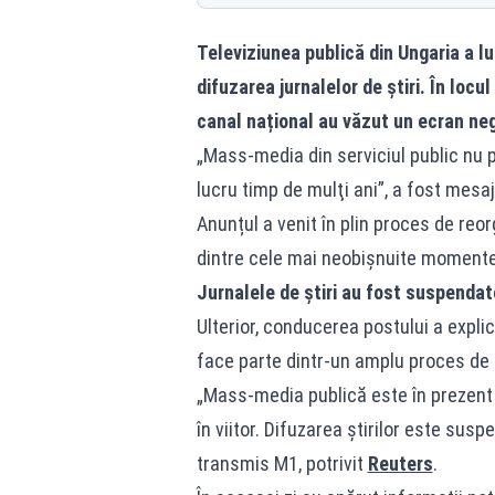
Televiziunea publică din Ungaria a lu
difuzarea jurnalelor de știri. În locu
canal național au văzut un ecran negr
„Mass-media din serviciul public nu 
lucru timp de mulţi ani”, a fost mesaj
Anunțul a venit în plin proces de reor
dintre cele mai neobișnuite momente d
Jurnalele de știri au fost suspendat
Ulterior, conducerea postului a expli
face parte dintr-un amplu proces de 
„Mass-media publică este în prezent 
în viitor. Difuzarea ştirilor este sus
transmis M1, potrivit
Reuters
.