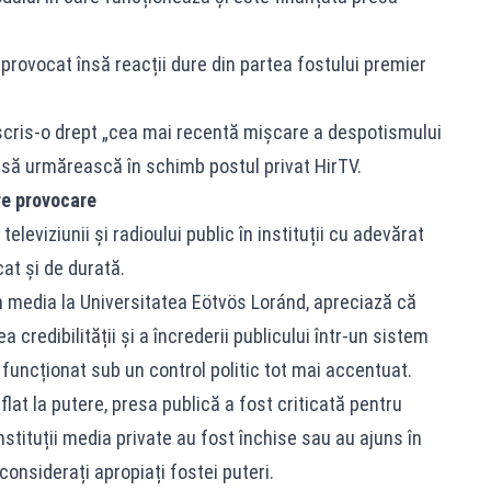
provocat însă reacții dure din partea fostului premier
cris-o drept „cea mai recentă mișcare a despotismului
l să urmărească în schimb postul privat HirTV.
re provocare
leviziunii și radioului public în instituții cu adevărat
at și de durată.
n media la Universitatea Eötvös Loránd, apreciază că
 credibilității și a încrederii publicului într-un sistem
 a funcționat sub un control politic tot mai accentuat.
flat la putere, presa publică a fost criticată pentru
nstituții media private au fost închise sau au ajuns în
onsiderați apropiați fostei puteri.