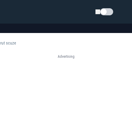
Schimba tema
cerut scuze
Advertising