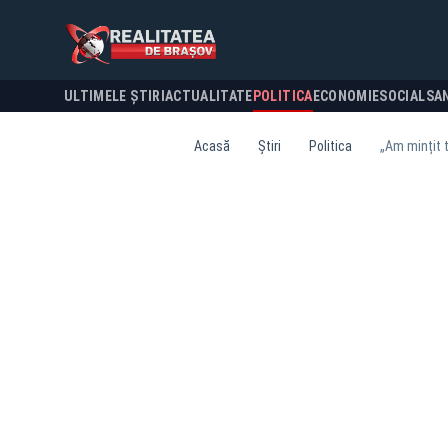
ULTIMELE ȘTIRI
ACTUALITATE
POLITICA
ECONOMIE
SOCIAL
SA
Acasă
Știri
Politica
„Am mințit t