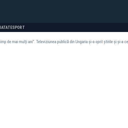
NATATE
SPORT
imp de mai mulți ani”. Televiziunea publică din Ungaria și-a oprit știrile și și-a 