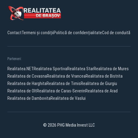
Contact
Termeni și condiții
Politică de confidențialitate
Cod de conduită
Parteneri:
Realitatea.NET
Realitatea Sportiva
Realitatea Star
Realitatea de Mures
Realitatea de Covasna
Realitatea de Vrancea
Realitatea de Bistrita
Realitatea de Harghita
Realitatea de Timis
Realitatea de Giurgiu
Realitatea de Olt
Realitatea de Caras-Severin
Realitatea de Arad
Realitatea de Dambovita
Realitatea de Vaslui
© 2026 PHG Media Invest LLC
Facebook
YouTube