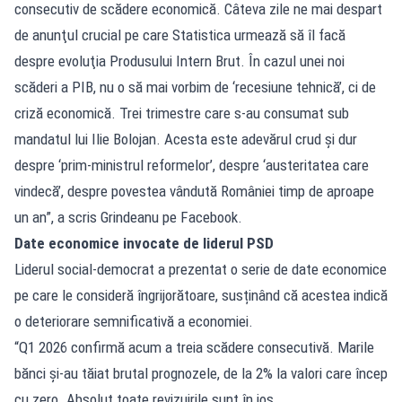
consecutiv de scădere economică. Câteva zile ne mai despart
de anunţul crucial pe care Statistica urmează să îl facă
despre evoluţia Produsului Intern Brut. În cazul unei noi
scăderi a PIB, nu o să mai vorbim de ‘recesiune tehnică’, ci de
criză economică. Trei trimestre care s-au consumat sub
mandatul lui Ilie Bolojan. Acesta este adevărul crud şi dur
despre ‘prim-ministrul reformelor’, despre ‘austeritatea care
vindecă’, despre povestea vândută României timp de aproape
un an”, a scris Grindeanu pe Facebook.
Date economice invocate de liderul PSD
Liderul social-democrat a prezentat o serie de date economice
pe care le consideră îngrijorătoare, susținând că acestea indică
o deteriorare semnificativă a economiei.
“Q1 2026 confirmă acum a treia scădere consecutivă. Marile
bănci şi-au tăiat brutal prognozele, de la 2% la valori care încep
cu zero. Absolut toate revizuirile sunt în jos.