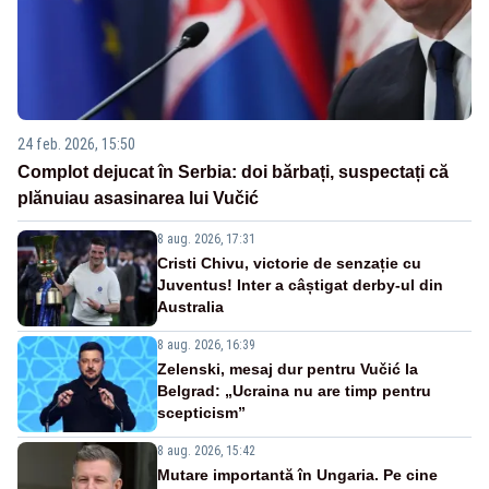
24 feb. 2026, 15:50
Complot dejucat în Serbia: doi bărbați, suspectați că
plănuiau asasinarea lui Vučić
8 aug. 2026, 17:31
Cristi Chivu, victorie de senzație cu
Juventus! Inter a câștigat derby-ul din
Australia
8 aug. 2026, 16:39
Zelenski, mesaj dur pentru Vučić la
Belgrad: „Ucraina nu are timp pentru
scepticism”
8 aug. 2026, 15:42
Mutare importantă în Ungaria. Pe cine