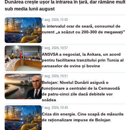
Dunărea crește ușor la intrarea în țară, dar rămâne mult
sub media lunii august
7 aug. 2026, 13:02
În intervalul orar de seară, consumul de
curent „a scăzut cu 200-300 de megawați”
7 aug. 2026, 10:57
ANSVSA a negociat, la Ankara, un acord
pentru facilitarea tranzitului prin Turcia al
carcaselor de ovine și bovine
7 aug. 2026, 10:51
Bolojan: Nivelul Dunării asigură o
funcționare a centralei de la Cernavodă
de patru-cinci zile dacă debitele vor
scădea
7 aug. 2026, 10:43
Criza din energie. Cine scapă de măsurile
de raționalizare impuse de Bolojan