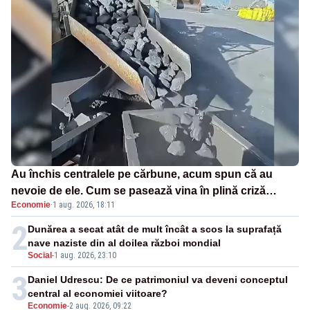
Au închis centralele pe cărbune, acum spun că au
nevoie de ele. Cum se pasează vina în plină criză
Economie
·
1 aug. 2026, 18:11
energetică
2
Dunărea a secat atât de mult încât a scos la suprafață
nave naziste din al doilea război mondial
Social
-
1 aug. 2026, 23:10
3
Daniel Udrescu: De ce patrimoniul va deveni conceptul
central al economiei viitoare?
Economie
-
2 aug. 2026, 09:22