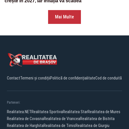
crește în 2027, iar inflația va scădea
Mai Multe
Contact
Termeni și condiții
Politică de confidențialitate
Cod de conduită
Parteneri:
Realitatea.NET
Realitatea Sportiva
Realitatea Star
Realitatea de Mures
Realitatea de Covasna
Realitatea de Vrancea
Realitatea de Bistrita
Realitatea de Harghita
Realitatea de Timis
Realitatea de Giurgiu