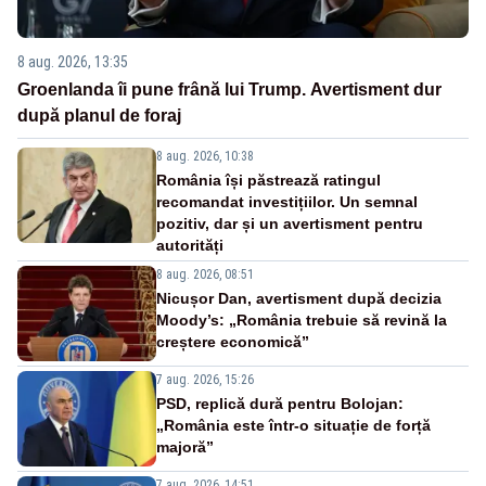
8 aug. 2026, 13:35
Groenlanda îi pune frână lui Trump. Avertisment dur
după planul de foraj
8 aug. 2026, 10:38
România își păstrează ratingul
recomandat investițiilor. Un semnal
pozitiv, dar și un avertisment pentru
autorități
8 aug. 2026, 08:51
Nicușor Dan, avertisment după decizia
Moody’s: „România trebuie să revină la
creștere economică”
7 aug. 2026, 15:26
PSD, replică dură pentru Bolojan:
„România este într-o situație de forță
majoră”
7 aug. 2026, 14:51