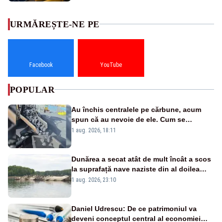
URMĂREȘTE-NE PE
Facebook
YouTube
POPULAR
Au închis centralele pe cărbune, acum
spun că au nevoie de ele. Cum se
pasează vina în plină criză energetică
1 aug. 2026, 18:11
Dunărea a secat atât de mult încât a scos
la suprafață nave naziste din al doilea
război mondial
1 aug. 2026, 23:10
Daniel Udrescu: De ce patrimoniul va
deveni conceptul central al economiei