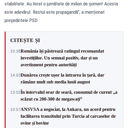
stabilitate. Au livrat o jumătate de milion de şomeri! Acesta
este adevărul. Restul este propagandă”, a menţionat
preşedintele PSD
CITEȘTE ȘI
România își păstrează ratingul recomandat
10:38
investițiilor. Un semnal pozitiv, dar și un
avertisment pentru autorități
Dunărea crește ușor la intrarea în țară, dar
14:03
rămâne mult sub media lunii august
În intervalul orar de seară, consumul de curent „a
13:02
scăzut cu 200-300 de megawați”
ANSVSA a negociat, la Ankara, un acord pentru
10:57
facilitarea tranzitului prin Turcia al carcaselor de
ovine și bovine