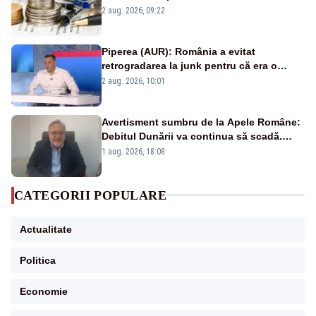
viitoare?
2 aug. 2026, 09:22
Piperea (AUR): România a evitat
retrogradarea la junk pentru că era o
catastrofă pentru bănci și fondurile de
2 aug. 2026, 10:01
pensii
Avertisment sumbru de la Apele Române:
Debitul Dunării va continua să scadă.
Cernavodă s-ar putea închide în 4 zile
1 aug. 2026, 18:08
CATEGORII POPULARE
Actualitate
Politica
Economie