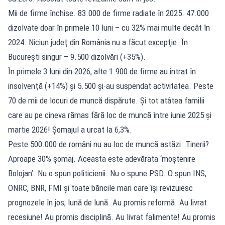
Mii de firme închise. 83.000 de firme radiate în 2025. 47.000
dizolvate doar în primele 10 luni – cu 32% mai multe decât în
2024. Niciun judeţ din România nu a făcut excepţie. În
Bucureşti singur – 9.500 dizolvări (+35%).
În primele 3 luni din 2026, alte 1.900 de firme au intrat în
insolvenţă (+14%) şi 5.500 şi-au suspendat activitatea. Peste
70 de mii de locuri de muncă dispărute. Şi tot atâtea familii
care au pe cineva rămas fără loc de muncă între iunie 2025 şi
martie 2026! Şomajul a urcat la 6,3%.
Peste 500.000 de români nu au loc de muncă astăzi. Tinerii?
Aproape 30% şomaj. Aceasta este adevărata ‘moştenire
Bolojan’. Nu o spun politicienii. Nu o spune PSD. O spun INS,
ONRC, BNR, FMI şi toate băncile mari care îşi revizuiesc
prognozele în jos, lună de lună. Au promis reformă. Au livrat
recesiune! Au promis disciplină. Au livrat falimente! Au promis