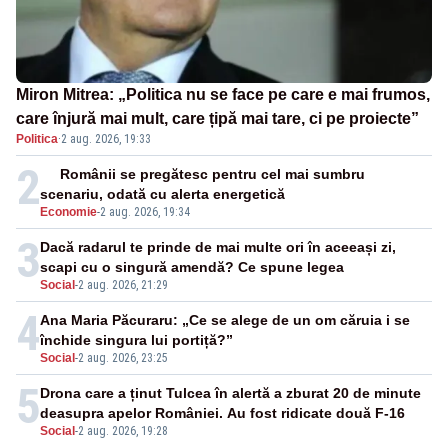
Miron Mitrea: „Politica nu se face pe care e mai frumos,
care înjură mai mult, care țipă mai tare, ci pe proiecte”
Politica
·
2 aug. 2026, 19:33
2
Românii se pregătesc pentru cel mai sumbru
scenariu, odată cu alerta energetică
Economie
-
2 aug. 2026, 19:34
3
Dacă radarul te prinde de mai multe ori în aceeași zi,
scapi cu o singură amendă? Ce spune legea
Social
-
2 aug. 2026, 21:29
4
Ana Maria Păcuraru: „Ce se alege de un om căruia i se
închide singura lui portiță?”
Social
-
2 aug. 2026, 23:25
5
Drona care a ținut Tulcea în alertă a zburat 20 de minute
deasupra apelor României. Au fost ridicate două F-16
Social
-
2 aug. 2026, 19:28