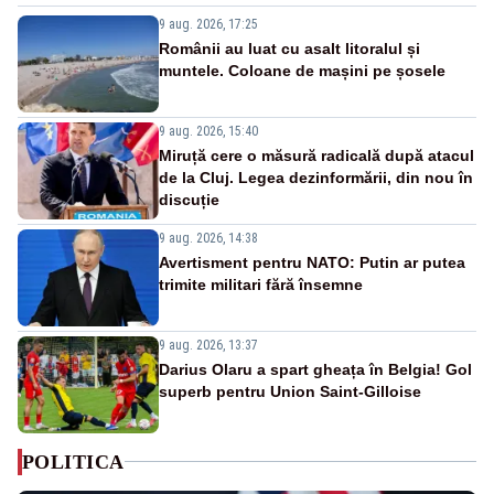
9 aug. 2026, 17:25
Românii au luat cu asalt litoralul și
muntele. Coloane de mașini pe șosele
9 aug. 2026, 15:40
Miruță cere o măsură radicală după atacul
de la Cluj. Legea dezinformării, din nou în
discuție
9 aug. 2026, 14:38
Avertisment pentru NATO: Putin ar putea
trimite militari fără însemne
9 aug. 2026, 13:37
Darius Olaru a spart gheața în Belgia! Gol
superb pentru Union Saint-Gilloise
POLITICA