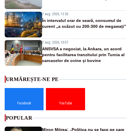
7 aug. 2026, 13:02
În intervalul orar de seară, consumul de
curent „a scăzut cu 200-300 de megawați”
7 aug. 2026, 10:57
ANSVSA a negociat, la Ankara, un acord
pentru facilitarea tranzitului prin Turcia al
carcaselor de ovine și bovine
URMĂREȘTE-NE PE
Facebook
YouTube
POPULAR
Miron Mitrea: „Politica nu se face pe care