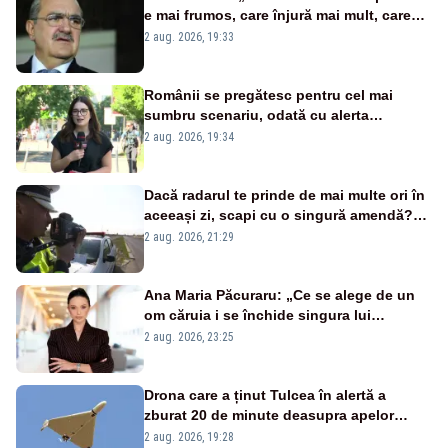
e mai frumos, care înjură mai mult, care
țipă mai tare, ci pe proiecte”
2 aug. 2026, 19:33
Românii se pregătesc pentru cel mai
sumbru scenariu, odată cu alerta
energetică
2 aug. 2026, 19:34
Dacă radarul te prinde de mai multe ori în
aceeași zi, scapi cu o singură amendă?
Ce spune legea
2 aug. 2026, 21:29
Ana Maria Păcuraru: „Ce se alege de un
om căruia i se închide singura lui
portiță?”
2 aug. 2026, 23:25
Drona care a ținut Tulcea în alertă a
zburat 20 de minute deasupra apelor
României. Au fost ridicate două F-16
2 aug. 2026, 19:28