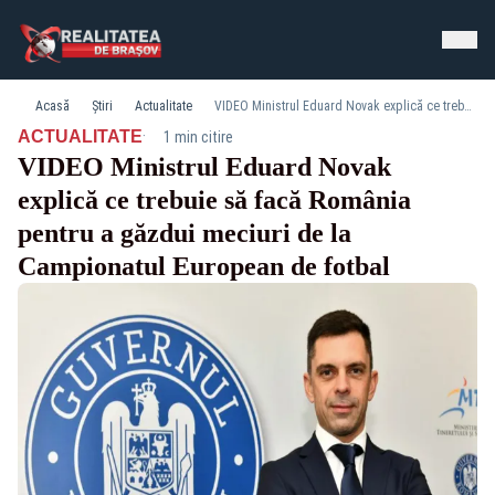
Acasă
Știri
Actualitate
VIDEO Ministrul Eduard Novak explică ce trebuie să facă România pentru a găzdui meciuri de la Campionatul European de fotbal
·
ACTUALITATE
1 min citire
VIDEO Ministrul Eduard Novak
explică ce trebuie să facă România
pentru a găzdui meciuri de la
Campionatul European de fotbal