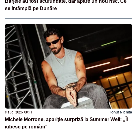
Barjele au fost scufundate, dar apare un nou risc. Ce
se întâmplă pe Dunăre
9 aug. 2026, 08:11
Ionuț Nichita
Michele Morrone, apariție surpriză la Summer Well: „Îi
iubesc pe români”