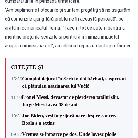
cumpărăturile în perioada următoare.
"Am suplimentat stocurile și suntem pregătiți să ne asigurăm
că comenzile ajung fără probleme în această perioadă", se
arată în comunicatul Temu. "Facem tot ce putem pentru a
menține prețurile scăzute și pentru a minimiza impactul
asupra dumneavoastră", au adăugat reprezentanții platformei.
CITEȘTE ȘI
Complot dejucat în Serbia: doi bărbați, suspectați
15:50
că plănuiau asasinarea lui Vučić
Lionel Messi, devastat de pierderea tatălui său.
11:10
Jorge Messi avea 68 de ani
Joe Biden, vești îngrijorătoare despre cancer.
10:51
Boala s-a extins
Vremea se întoarce pe dos. Unde lovesc ploile
09:37