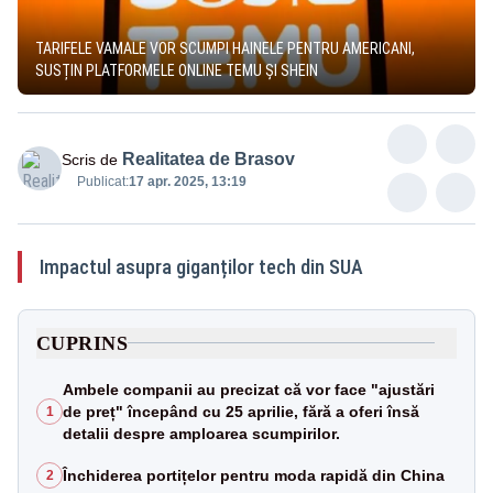
TARIFELE VAMALE VOR SCUMPI HAINELE PENTRU AMERICANI,
SUSȚIN PLATFORMELE ONLINE TEMU ȘI SHEIN
Realitatea de Brasov
Scris de
Publicat:
17 apr. 2025, 13:19
Impactul asupra giganților tech din SUA
CUPRINS
Ambele companii au precizat că vor face "ajustări
de preț" începând cu 25 aprilie, fără a oferi însă
1
detalii despre amploarea scumpirilor.
Închiderea portițelor pentru moda rapidă din China
2