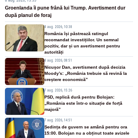
8 aug. 2026, 13:35
Groenlanda îi pune frână lui Trump. Avertisment dur
după planul de foraj
8 aug. 2026, 10:38
România își păstrează ratingul
recomandat investițiilor. Un semnal
pozitiv, dar și un avertisment pentru
autorități
8 aug. 2026, 08:51
Nicușor Dan, avertisment după decizia
Moody’s: „România trebuie să revină la
creștere economică”
7 aug. 2026, 15:26
PSD, replică dură pentru Bolojan:
„România este într-o situație de forță
majoră”
7 aug. 2026, 14:51
Ședința de guvern se amână pentru ora
15:00. Bolojan nu a obținut toate avizele