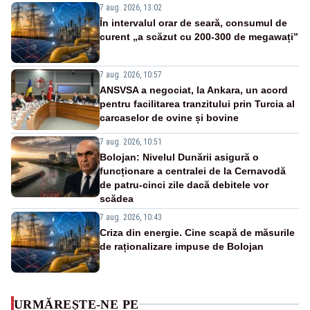
7 aug. 2026, 13:02
În intervalul orar de seară, consumul de
curent „a scăzut cu 200-300 de megawați”
7 aug. 2026, 10:57
ANSVSA a negociat, la Ankara, un acord
pentru facilitarea tranzitului prin Turcia al
carcaselor de ovine și bovine
7 aug. 2026, 10:51
Bolojan: Nivelul Dunării asigură o
funcționare a centralei de la Cernavodă
de patru-cinci zile dacă debitele vor
scădea
7 aug. 2026, 10:43
Criza din energie. Cine scapă de măsurile
de raționalizare impuse de Bolojan
URMĂREȘTE-NE PE