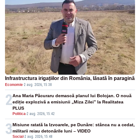
Infrastructura irigațiilor din România, lăsată în paragină
Economie
·
2 aug. 2026, 15:38
2
Ana Maria Păcuraru demască planul lui Bolojan. O nouă
ediție explozivă a emisiunii „Miza Zilei” la Realitatea
PLUS
Politica
-
2 aug. 2026, 15:42
3
Misiune ratată la Izvoarele, pe Dunăre: stânca nu a cedat,
militarii reiau detonările luni – VIDEO
Social
-
2 aug. 2026, 15:48