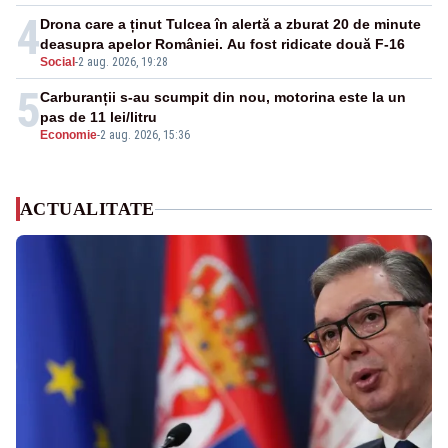
4
Drona care a ținut Tulcea în alertă a zburat 20 de minute
deasupra apelor României. Au fost ridicate două F-16
Social
-
2 aug. 2026, 19:28
5
Carburanții s-au scumpit din nou, motorina este la un
pas de 11 lei/litru
Economie
-
2 aug. 2026, 15:36
ACTUALITATE