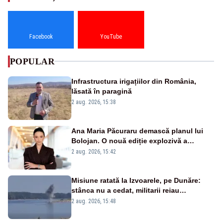
Facebook
YouTube
POPULAR
Infrastructura irigațiilor din România,
lăsată în paragină
2 aug. 2026, 15:38
Ana Maria Păcuraru demască planul lui
Bolojan. O nouă ediție explozivă a
emisiunii „Miza Zilei” la Realitatea PLUS
2 aug. 2026, 15:42
Misiune ratată la Izvoarele, pe Dunăre:
stânca nu a cedat, militarii reiau
detonările luni – VIDEO
2 aug. 2026, 15:48