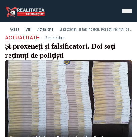
Acasă
Știri
Actualitate
Și proxeneți și falsificatori. Doi soți reținuți de polițiști
·
ACTUALITATE
2 min citire
Și proxeneți și falsificatori. Doi soți
reținuți de polițiști