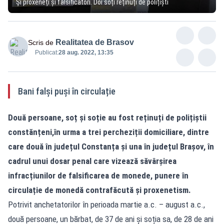
Și proxeneți și falsificatori. Doi soți reținuți de polițiști
Realitatea de Brasov
Scris de
Publicat:
28 aug. 2022, 13:35
Bani falși puși în circulație
Două persoane, soț și soție au fost reținuți de polițiștii
constănțeni,în urma a trei percheziții domiciliare, dintre
care două în județul Constanța și una în județul Brașov, în
cadrul unui dosar penal care vizează săvârșirea
infracțiunilor de falsificarea de monede, punere în
circulație de monedă contrafăcută și proxenetism.
Potrivit anchetatorilor în perioada martie a.c. – august a.c.,
două persoane, un bărbat, de 37 de ani și soția sa, de 28 de ani