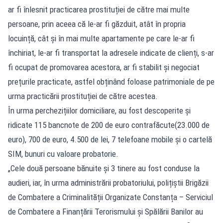
ar fi înlesnit practicarea prostituției de către mai multe
persoane, prin aceea că le-ar fi găzduit, atât în propria
locuință, cât și în mai multe apartamente pe care le-ar fi
închiriat, le-ar fi transportat la adresele indicate de clienți, s-ar
fi ocupat de promovarea acestora, ar fi stabilit și negociat
prețurile practicate, astfel obținând foloase patrimoniale de pe
urma practicării prostituției de către acestea.
În urma perchezițiilor domiciliare, au fost descoperite și
ridicate 115 bancnote de 200 de euro contrafăcute(23.000 de
euro), 700 de euro, 4.500 de lei, 7 telefoane mobile și o cartelă
SIM, bunuri cu valoare probatorie.
„Cele două persoane bănuite și 3 tinere au fost conduse la
audieri, iar, în urma administrării probatoriului, polițiștii Brigăzii
de Combatere a Criminalității Organizate Constanța – Serviciul
de Combatere a Finanțării Terorismului și Spălării Banilor au