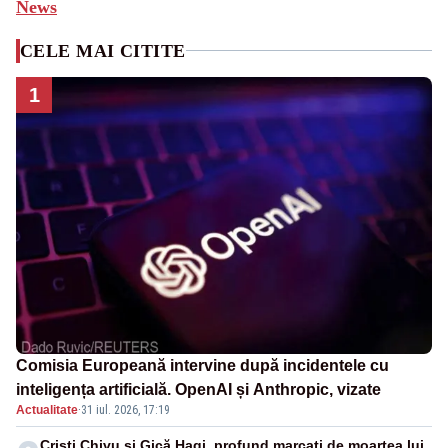
News
CELE MAI CITITE
1
Comisia Europeană intervine după incidentele cu
inteligența artificială. OpenAI și Anthropic, vizate
Actualitate
·
31 iul. 2026, 17:19
Cristi Chivu și Gică Hagi, profund marcați de moartea lui