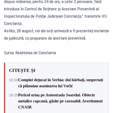
dispus reținerea, pentru 24 de ore, a celor 2 persoane, fiind
introduse în Centrul de Reținere și Arestare Preventivă al
Inspectoratului de Poliție Județean Constanța,” transmite IPJ
Constanța.
Astăzi, 28 august, cei doi soți urmează a fi prezentați instanței
de judecată, cu propunere de arestare preventivă.
Sursa: Realitatea de Constanta
CITEȘTE ȘI
Complot dejucat în Serbia: doi bărbați, suspectați
15:50
că plănuiau asasinarea lui Vučić
Pericol uriaș pe Autostrada Soarelui. Obiecte
16:29
metalice capcană, găsite pe carosabil. Avertisment
CNAIR