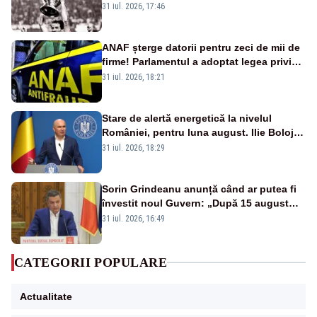
a fotbalului mondial”
31 iul. 2026, 17:46
ANAF șterge datorii pentru zeci de mii de
firme! Parlamentul a adoptat legea privind
amnistia fiscală
31 iul. 2026, 18:21
Stare de alertă energetică la nivelul
României, pentru luna august. Ilie Bolojan
a anunțat importuri și posibile restricții –
31 iul. 2026, 18:29
VIDEO
Sorin Grindeanu anunță când ar putea fi
învestit noul Guvern: „După 15 august
sunt șanse mai mari”
31 iul. 2026, 16:49
CATEGORII POPULARE
Actualitate