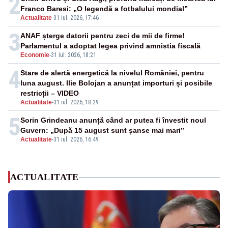
2
Franco Baresi: „O legendă a fotbalului mondial”
Actualitate
-
31 iul. 2026, 17:46
3
ANAF șterge datorii pentru zeci de mii de firme!
Parlamentul a adoptat legea privind amnistia fiscală
Economie
-
31 iul. 2026, 18:21
4
Stare de alertă energetică la nivelul României, pentru
luna august. Ilie Bolojan a anunțat importuri și posibile
restricții – VIDEO
Actualitate
-
31 iul. 2026, 18:29
5
Sorin Grindeanu anunță când ar putea fi învestit noul
Guvern: „După 15 august sunt șanse mai mari”
Actualitate
-
31 iul. 2026, 16:49
ACTUALITATE