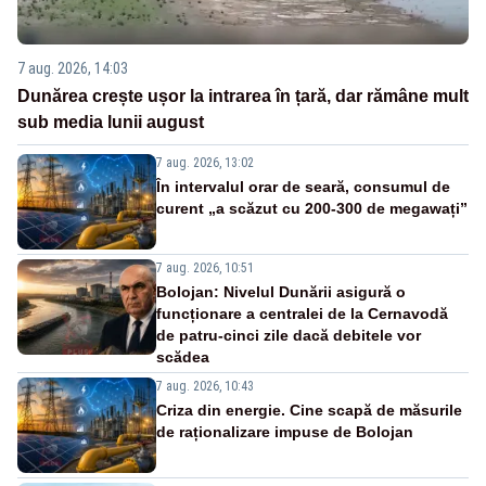
7 aug. 2026, 14:03
Dunărea crește ușor la intrarea în țară, dar rămâne mult
sub media lunii august
7 aug. 2026, 13:02
În intervalul orar de seară, consumul de
curent „a scăzut cu 200-300 de megawați”
7 aug. 2026, 10:51
Bolojan: Nivelul Dunării asigură o
funcționare a centralei de la Cernavodă
de patru-cinci zile dacă debitele vor
scădea
7 aug. 2026, 10:43
Criza din energie. Cine scapă de măsurile
de raționalizare impuse de Bolojan