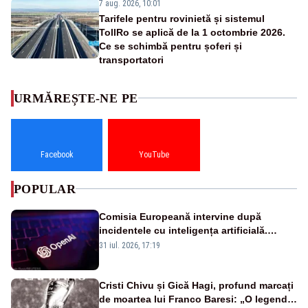
7 aug. 2026, 10:01
Tarifele pentru rovinietă și sistemul
TollRo se aplică de la 1 octombrie 2026.
Ce se schimbă pentru șoferi și
transportatori
URMĂREȘTE-NE PE
Facebook
YouTube
POPULAR
Comisia Europeană intervine după
incidentele cu inteligența artificială.
OpenAI și Anthropic, vizate
31 iul. 2026, 17:19
Cristi Chivu și Gică Hagi, profund marcați
de moartea lui Franco Baresi: „O legendă