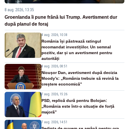
8 aug. 2026, 13:35
Groenlanda îi pune frână lui Trump. Avertisment dur
după planul de foraj
8 aug. 2026, 10:38
România își păstrează ratingul
recomandat investițiilor. Un semnal
pozitiv, dar și un avertisment pentru
autorități
8 aug. 2026, 08:51
Nicușor Dan, avertisment după decizia
Moody’s: „România trebuie să revină la
creștere economică”
7 aug. 2026, 15:26
PSD, replică dură pentru Bolojan:
„România este într-o situație de forță
majoră”
7 aug. 2026, 14:51
Ședința de guvern se amână pentru ora