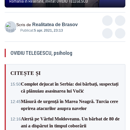
România în Realitate, invitat OVIDIU TELEGESCU
Realitatea de Brasov
Scris de
Publicat:
5 apr. 2021, 23:13
OVIDIU TELEGESCU, psiholog
CITEȘTE ȘI
Complot dejucat în Serbia: doi bărbați, suspectați
15:50
că plănuiau asasinarea lui Vučić
Măsură de urgență în Marea Neagră. Turcia cere
12:45
oprirea atacurilor asupra navelor
Alertă pe Vârful Moldoveanu. Un bărbat de 80 de
12:16
ani a dispărut în timpul coborârii