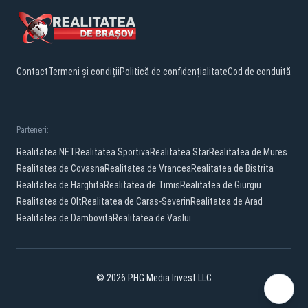
Contact
Termeni și condiții
Politică de confidențialitate
Cod de conduită
Parteneri:
Realitatea.NET
Realitatea Sportiva
Realitatea Star
Realitatea de Mures
Realitatea de Covasna
Realitatea de Vrancea
Realitatea de Bistrita
Realitatea de Harghita
Realitatea de Timis
Realitatea de Giurgiu
Realitatea de Olt
Realitatea de Caras-Severin
Realitatea de Arad
Realitatea de Dambovita
Realitatea de Vaslui
© 2026 PHG Media Invest LLC
Facebook
YouTube