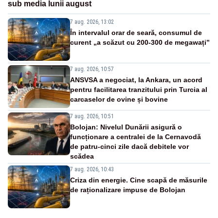
sub media lunii august
7 aug. 2026, 13:02
În intervalul orar de seară, consumul de
curent „a scăzut cu 200-300 de megawați”
7 aug. 2026, 10:57
ANSVSA a negociat, la Ankara, un acord
pentru facilitarea tranzitului prin Turcia al
carcaselor de ovine și bovine
7 aug. 2026, 10:51
Bolojan: Nivelul Dunării asigură o
funcționare a centralei de la Cernavodă
de patru-cinci zile dacă debitele vor
scădea
7 aug. 2026, 10:43
Criza din energie. Cine scapă de măsurile
de raționalizare impuse de Bolojan