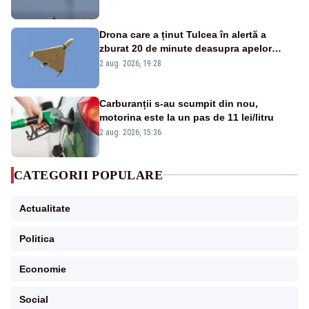
Drona care a ținut Tulcea în alertă a
zburat 20 de minute deasupra apelor
României. Au fost ridicate două F-16
2 aug. 2026, 19:28
Carburanții s-au scumpit din nou,
motorina este la un pas de 11 lei/litru
2 aug. 2026, 15:36
CATEGORII POPULARE
Actualitate
Politica
Economie
Social