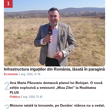
1
Infrastructura irigațiilor din România, lăsată în paragină
Economie
·
2 aug. 2026, 15:38
2
Ana Maria Păcuraru demască planul lui Bolojan. O nouă
ediție explozivă a emisiunii „Miza Zilei” la Realitatea
PLUS
Politica
-
2 aug. 2026, 15:42
3
Misiune ratată la Izvoarele, pe Dunăre: stânca nu a cedat,