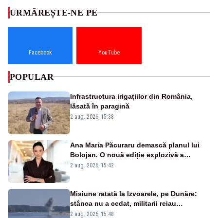
URMĂREȘTE-NE PE
Facebook
YouTube
POPULAR
Infrastructura irigațiilor din România,
lăsată în paragină
2 aug. 2026, 15:38
Ana Maria Păcuraru demască planul lui
Bolojan. O nouă ediție explozivă a
emisiunii „Miza Zilei” la Realitatea PLUS
2 aug. 2026, 15:42
Misiune ratată la Izvoarele, pe Dunăre:
stânca nu a cedat, militarii reiau
detonările luni – VIDEO
2 aug. 2026, 15:48