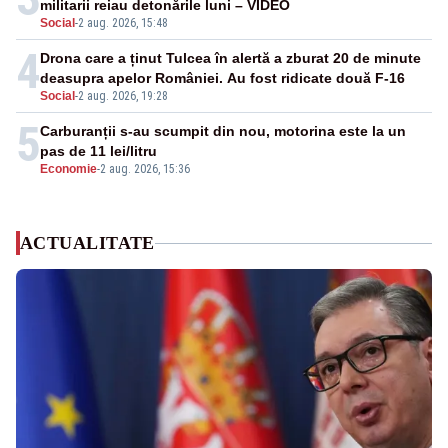
militarii reiau detonările luni – VIDEO
Social
-
2 aug. 2026, 15:48
4
Drona care a ținut Tulcea în alertă a zburat 20 de minute
deasupra apelor României. Au fost ridicate două F-16
Social
-
2 aug. 2026, 19:28
5
Carburanții s-au scumpit din nou, motorina este la un
pas de 11 lei/litru
Economie
-
2 aug. 2026, 15:36
ACTUALITATE