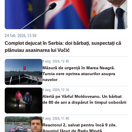
24 feb. 2026, 15:50
Complot dejucat în Serbia: doi bărbați, suspectați că
plănuiau asasinarea lui Vučić
9 aug. 2026, 12:45
Măsură de urgență în Marea Neagră.
Turcia cere oprirea atacurilor asupra
navelor
9 aug. 2026, 12:16
Alertă pe Vârful Moldoveanu. Un bărbat
de 80 de ani a dispărut în timpul coborârii
9 aug. 2026, 11:40
Reactorul 2, salvat pentru încă 9 zile.
Anunțul făcut de Radu Miruță