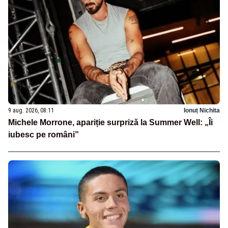
9 aug. 2026, 08:11
Ionuț Nichita
Michele Morrone, apariție surpriză la Summer Well: „Îi
iubesc pe români”