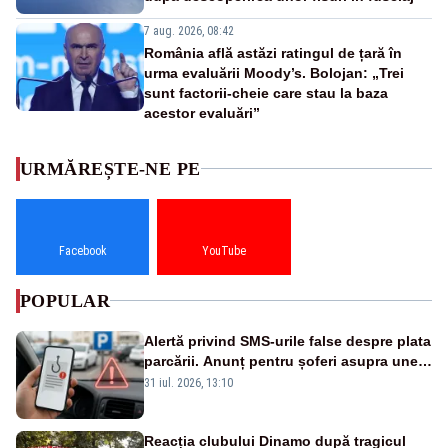
7 aug. 2026, 08:42
România află astăzi ratingul de țară în
urma evaluării Moody’s. Bolojan: „Trei
sunt factorii-cheie care stau la baza
acestor evaluări”
URMĂREȘTE-NE PE
Facebook
YouTube
POPULAR
Alertă privind SMS-urile false despre plata
parcării. Anunț pentru șoferi asupra unei
noi metode de fraudă online
31 iul. 2026, 13:10
Reacția clubului Dinamo după tragicul