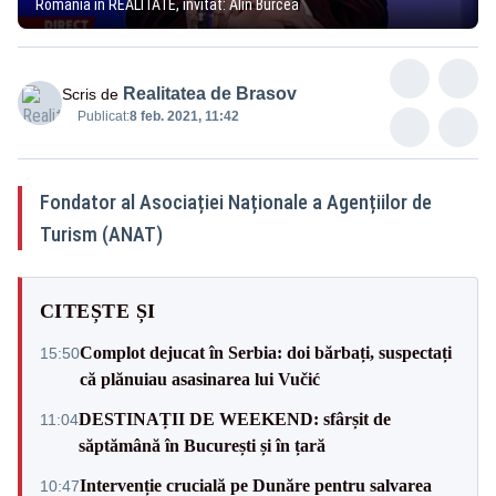
România în REALITATE, invitat: Alin Burcea
Realitatea de Brasov
Scris de
Publicat:
8 feb. 2021, 11:42
Fondator al Asociației Naționale a Agențiilor de
Turism (ANAT)
CITEȘTE ȘI
Complot dejucat în Serbia: doi bărbați, suspectați
15:50
că plănuiau asasinarea lui Vučić
DESTINAȚII DE WEEKEND: sfârșit de
11:04
săptămână în București și în țară
Intervenție crucială pe Dunăre pentru salvarea
10:47