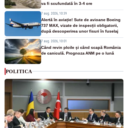
va fi scufundată în 3-4 ore
7 aug. 2026, 10:39
Alertă în aviație! Sute de avioane Boeing
737 MAX, vizate de inspecții obligatorii,
după descoperirea unor fisuri în fuselaj
7 aug. 2026, 10:01
Când revin ploile și când scapă România
de caniculă. Prognoza ANM pe o lună
POLITICA