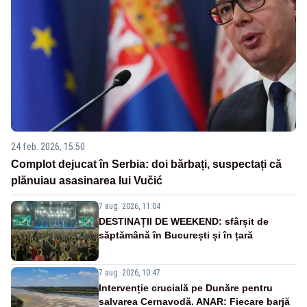
24 feb. 2026, 15:50
Complot dejucat în Serbia: doi bărbați, suspectați că
plănuiau asasinarea lui Vučić
7 aug. 2026, 11:04
DESTINAȚII DE WEEKEND: sfârșit de
săptămână în București și în țară
7 aug. 2026, 10:47
Intervenție crucială pe Dunăre pentru
salvarea Cernavodă. ANAR: Fiecare barjă