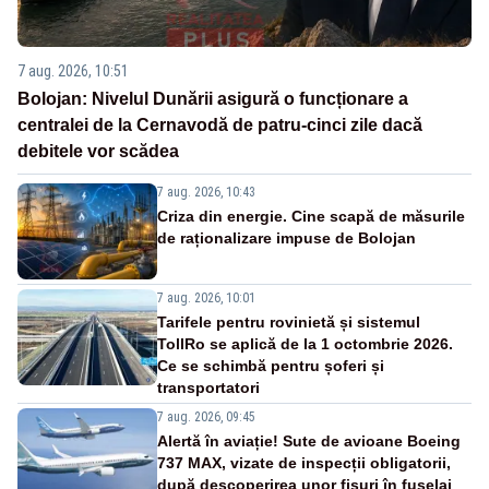
7 aug. 2026, 10:51
Bolojan: Nivelul Dunării asigură o funcționare a
centralei de la Cernavodă de patru-cinci zile dacă
debitele vor scădea
7 aug. 2026, 10:43
Criza din energie. Cine scapă de măsurile
de raționalizare impuse de Bolojan
7 aug. 2026, 10:01
Tarifele pentru rovinietă și sistemul
TollRo se aplică de la 1 octombrie 2026.
Ce se schimbă pentru șoferi și
transportatori
7 aug. 2026, 09:45
Alertă în aviație! Sute de avioane Boeing
737 MAX, vizate de inspecții obligatorii,
după descoperirea unor fisuri în fuselaj