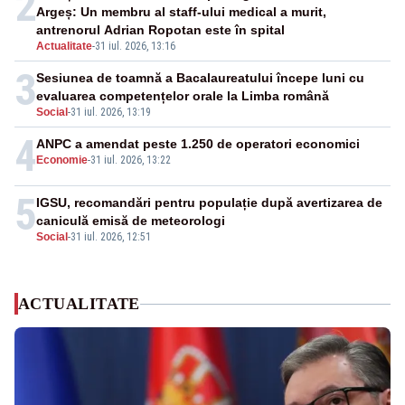
2
Argeș: Un membru al staff-ului medical a murit,
antrenorul Adrian Ropotan este în spital
Actualitate
-
31 iul. 2026, 13:16
3
Sesiunea de toamnă a Bacalaureatului începe luni cu
evaluarea competențelor orale la Limba română
Social
-
31 iul. 2026, 13:19
4
ANPC a amendat peste 1.250 de operatori economici
Economie
-
31 iul. 2026, 13:22
5
IGSU, recomandări pentru populație după avertizarea de
caniculă emisă de meteorologi
Social
-
31 iul. 2026, 12:51
ACTUALITATE