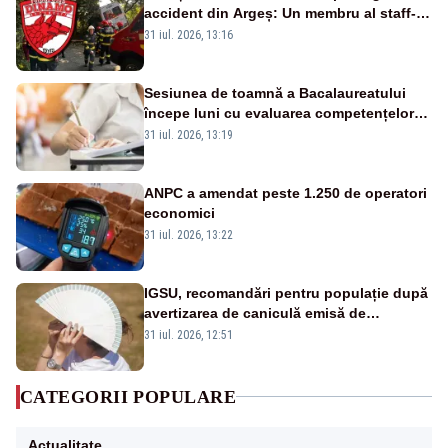
accident din Argeș: Un membru al staff-
ului medical a murit, antrenorul Adrian
31 iul. 2026, 13:16
Ropotan este în spital
Sesiunea de toamnă a Bacalaureatului
începe luni cu evaluarea competențelor
orale la Limba română
31 iul. 2026, 13:19
ANPC a amendat peste 1.250 de operatori
economici
31 iul. 2026, 13:22
IGSU, recomandări pentru populație după
avertizarea de caniculă emisă de
meteorologi
31 iul. 2026, 12:51
CATEGORII POPULARE
Actualitate