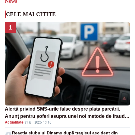
News
CELE MAI CITITE
1
Alertă privind SMS-urile false despre plata parcării.
Anunț pentru șoferi asupra unei noi metode de fraudă
Actualitate
·
31 iul. 2026, 13:10
online
Reacția clubului Dinamo după tragicul accident din