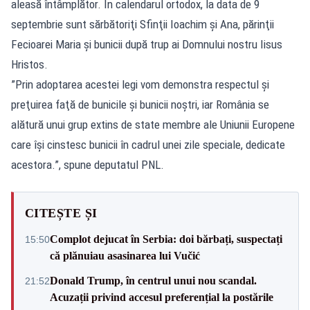
aleasă întâmplător. În calendarul ortodox, la data de 9
septembrie sunt sărbătoriţi Sfinţii Ioachim şi Ana, părinţii
Fecioarei Maria şi bunicii după trup ai Domnului nostru Iisus
Hristos.
”Prin adoptarea acestei legi vom demonstra respectul şi
preţuirea faţă de bunicile şi bunicii noştri, iar România se
alătură unui grup extins de state membre ale Uniunii Europene
care îşi cinstesc bunicii în cadrul unei zile speciale, dedicate
acestora.”, spune deputatul PNL.
CITEȘTE ȘI
Complot dejucat în Serbia: doi bărbați, suspectați
15:50
că plănuiau asasinarea lui Vučić
Donald Trump, în centrul unui nou scandal.
21:52
Acuzații privind accesul preferențial la postările