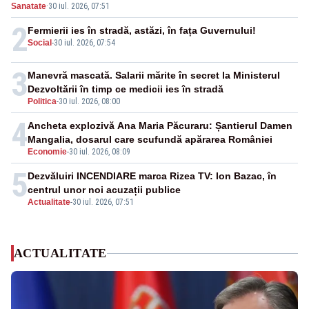
Sanatate
·
30 iul. 2026, 07:51
2
Fermierii ies în stradă, astăzi, în fața Guvernului!
Social
-
30 iul. 2026, 07:54
3
Manevră mascată. Salarii mărite în secret la Ministerul
Dezvoltării în timp ce medicii ies în stradă
Politica
-
30 iul. 2026, 08:00
4
Ancheta explozivă Ana Maria Păcuraru: Șantierul Damen
Mangalia, dosarul care scufundă apărarea României
Economie
-
30 iul. 2026, 08:09
5
Dezvăluiri INCENDIARE marca Rizea TV: Ion Bazac, în
centrul unor noi acuzații publice
Actualitate
-
30 iul. 2026, 07:51
ACTUALITATE