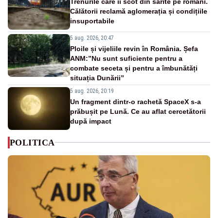
Trenurile care îi scot din sărite pe români.
Călătorii reclamă aglomerația și condițiile
insuportabile
5 aug. 2026, 20:47
Ploile și vijeliile revin în România. Șefa
ANM:”Nu sunt suficiente pentru a
combate seceta și pentru a îmbunătăți
situația Dunării”
5 aug. 2026, 20:19
Un fragment dintr-o rachetă SpaceX s-a
prăbușit pe Lună. Ce au aflat cercetătorii
după impact
POLITICA