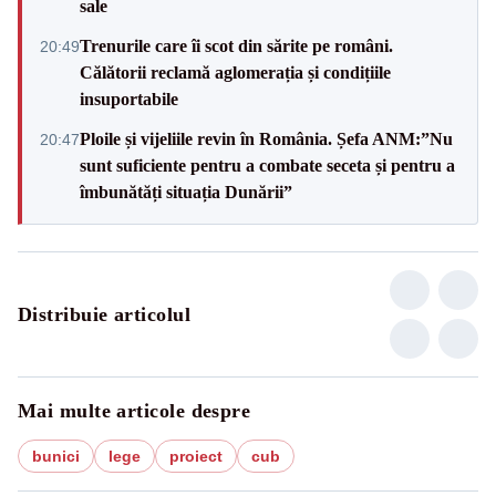
sale
Trenurile care îi scot din sărite pe români.
20:49
Călătorii reclamă aglomerația și condițiile
insuportabile
Ploile și vijeliile revin în România. Șefa ANM:”Nu
20:47
sunt suficiente pentru a combate seceta și pentru a
îmbunătăți situația Dunării”
Distribuie articolul
Mai multe articole despre
bunici
lege
proiect
cub