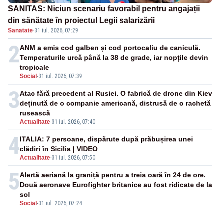
SANITAS: Niciun scenariu favorabil pentru angajații
din sănătate în proiectul Legii salarizării
Sanatate
·
31 iul. 2026, 07:29
2
ANM a emis cod galben și cod portocaliu de caniculă.
Temperaturile urcă până la 38 de grade, iar nopțile devin
tropicale
Social
-
31 iul. 2026, 07:39
3
Atac fără precedent al Rusiei. O fabrică de drone din Kiev
deținută de o companie americană, distrusă de o rachetă
rusească
Actualitate
-
31 iul. 2026, 07:40
4
ITALIA: 7 persoane, dispărute după prăbușirea unei
clădiri în Sicilia | VIDEO
Actualitate
-
31 iul. 2026, 07:50
5
Alertă aeriană la graniță pentru a treia oară în 24 de ore.
Două aeronave Eurofighter britanice au fost ridicate de la
sol
Social
-
31 iul. 2026, 07:24