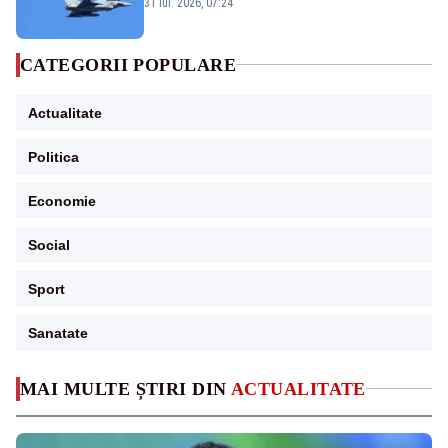
Eurofighter britanice au fost ridicate de la
31 iul. 2026, 07:24
sol
CATEGORII POPULARE
Actualitate
Politica
Economie
Social
Sport
Sanatate
MAI MULTE ȘTIRI DIN
ACTUALITATE