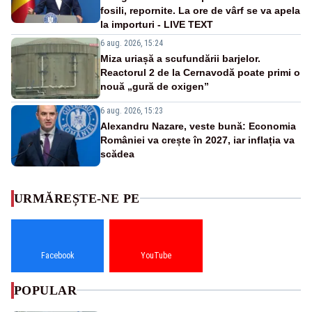
fosili, repornite. La ore de vârf se va apela
la importuri - LIVE TEXT
6 aug. 2026, 15:24
Miza uriașă a scufundării barjelor.
Reactorul 2 de la Cernavodă poate primi o
nouă „gură de oxigen”
6 aug. 2026, 15:23
Alexandru Nazare, veste bună: Economia
României va crește în 2027, iar inflația va
scădea
URMĂREȘTE-NE PE
Facebook
YouTube
POPULAR