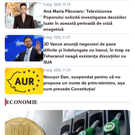
6 aug. 2026, 15:18
Ana Maria Păcuraru: Televiziunea
Poporului solicită investigarea deciziilor
luate în această perioadă de criză
enegetică
6 aug. 2026, 11:27
JD Vance anunță negocieri de pace
dificile și îndelungate cu Iranul, în timp ce
Teheranul neagă existența discuțiilor cu
SUA
6 aug. 2026, 11:24
Nicușor Dan, suspendat pentru că nu
propune un nume de prim-ministru, așa
cum prevede Constituția!
ECONOMIE