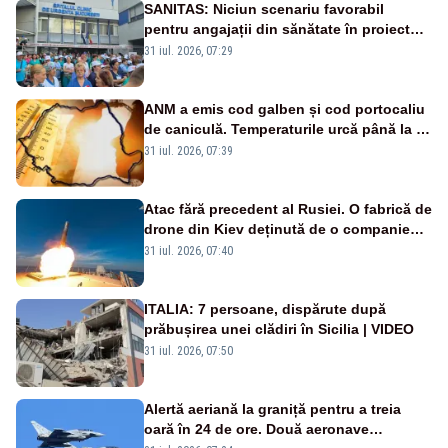
SANITAS: Niciun scenariu favorabil
pentru angajații din sănătate în proiectul
Legii salarizării
31 iul. 2026, 07:29
ANM a emis cod galben și cod portocaliu
de caniculă. Temperaturile urcă până la 38
de grade, iar nopțile devin tropicale
31 iul. 2026, 07:39
Atac fără precedent al Rusiei. O fabrică de
drone din Kiev deținută de o companie
americană, distrusă de o rachetă
31 iul. 2026, 07:40
rusească
ITALIA: 7 persoane, dispărute după
prăbușirea unei clădiri în Sicilia | VIDEO
31 iul. 2026, 07:50
Alertă aeriană la graniță pentru a treia
oară în 24 de ore. Două aeronave