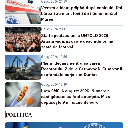
6 aug. 2026, 21:39
Vremea a făcut prăpăd după caniculă. Doi
bărbați au murit loviți de trăsnet în râul
Mureș
6 aug. 2026, 20:17
Start spectaculos la UNTOLD 2026.
Artistul-surpriză care deschide prima
seară de festival
6 aug. 2026, 19:56
Planul decisiv pentru salvarea
Reactorului 2 de la Cernavodă. Cum vor fi
scufundate barjele în Dunăre
6 aug. 2026, 19:19
Loto 6/49, 6 august 2026. Numerele
câștigătoare au fost anunțate. Miza
depășește 9 milioane de euro
POLITICA