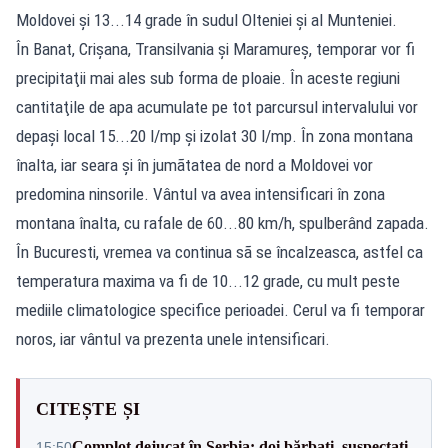
Moldovei şi 13...14 grade în sudul Olteniei şi al Munteniei.
În Banat, Crişana, Transilvania şi Maramureş, temporar vor fi
precipitaţii mai ales sub forma de ploaie. În aceste regiuni
cantitaţile de apa acumulate pe tot parcursul intervalului vor
depaşi local 15...20 l/mp şi izolat 30 l/mp. În zona montana
înalta, iar seara şi în jumãtatea de nord a Moldovei vor
predomina ninsorile. Vântul va avea intensificari în zona
montana înalta, cu rafale de 60...80 km/h, spulberând zapada.
În Bucuresti, vremea va continua sã se încalzeasca, astfel ca
temperatura maxima va fi de 10...12 grade, cu mult peste
mediile climatologice specifice perioadei. Cerul va fi temporar
noros, iar vântul va prezenta unele intensificari.
CITEȘTE ȘI
Complot dejucat în Serbia: doi bărbați, suspectați
15:50