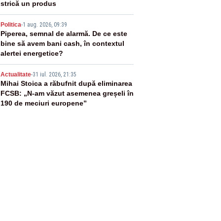
strică un produs
4
Politica
-
1 aug. 2026, 09:39
Piperea, semnal de alarmă. De ce este
bine să avem bani cash, în contextul
alertei energetice?
5
Actualitate
-
31 iul. 2026, 21:35
Mihai Stoica a răbufnit după eliminarea
FCSB: „N-am văzut asemenea greșeli în
190 de meciuri europene”