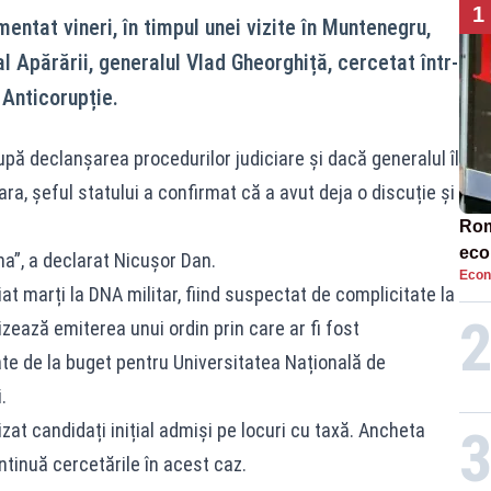
1
ntat vineri, în timpul unei vizite în Muntenegru,
al Apărării, generalul Vlad Gheorghiță, cercetat într-
 Anticorupție.
pă declanșarea procedurilor judiciare și dacă generalul îl
ra, șeful statului a confirmat că a avut deja o discuție și
Rom
eco
a”, a declarat Nicușor Dan.
Econ
rat
at marți la DNA militar, fiind suspectat de complicitate la
neg
izează emiterea unui ordin prin care ar fi fost
ate de la buget pentru Universitatea Națională de
.
izat candidați inițial admiși pe locuri cu taxă. Ancheta
ntinuă cercetările în acest caz.