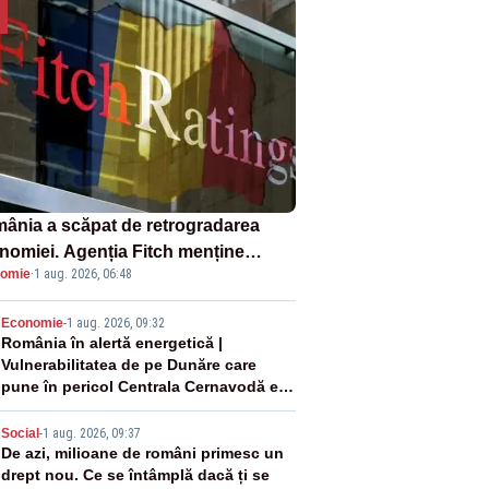
ânia a scăpat de retrogradarea
nomiei. Agenția Fitch menține
omie
·
1 aug. 2026, 06:48
ingul „BBB-” cu perspectivă
ativă
2
Economie
-
1 aug. 2026, 09:32
România în alertă energetică |
Vulnerabilitatea de pe Dunăre care
pune în pericol Centrala Cernavodă era
cunoscută de pe vremea lui Ceaușescu
3
Social
-
1 aug. 2026, 09:37
De azi, milioane de români primesc un
drept nou. Ce se întâmplă dacă ți se