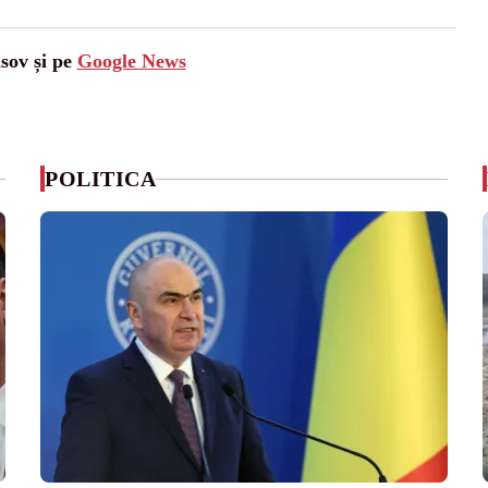
asov și pe
Google News
POLITICA