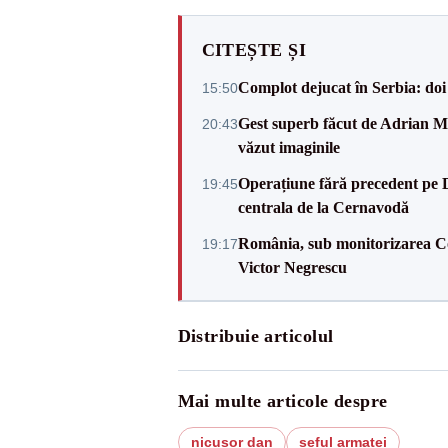
CITEȘTE ȘI
Complot dejucat în Serbia: doi 
15:50
Gest superb făcut de Adrian Mu
20:43
văzut imaginile
Operațiune fără precedent pe 
19:45
centrala de la Cernavodă
România, sub monitorizarea Com
19:17
Victor Negrescu
Distribuie articolul
Mai multe articole despre
nicusor dan
seful armatei