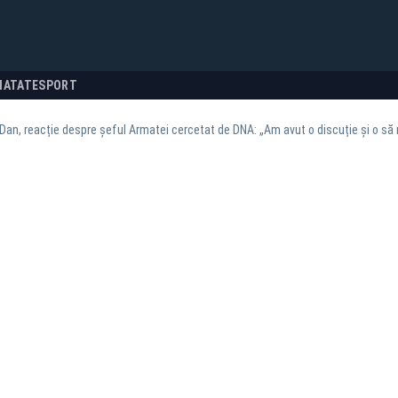
NATATE
SPORT
Dan, reacție despre șeful Armatei cercetat de DNA: „Am avut o discuție și o să