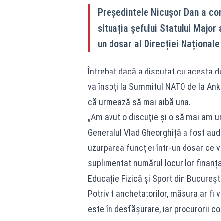
Președintele Nicușor Dan a come
situația șefului Statului Major 
un dosar al Direcției Naționale
Întrebat dacă a discutat cu acesta du
va însoți la Summitul NATO de la Anka
că urmează să mai aibă una.
„Am avut o discuţie şi o să mai am un
Generalul Vlad Gheorghiță a fost audi
uzurparea funcției într-un dosar ce v
suplimentat numărul locurilor finanț
Educație Fizică și Sport din București
Potrivit anchetatorilor, măsura ar fi v
este în desfășurare, iar procurorii co