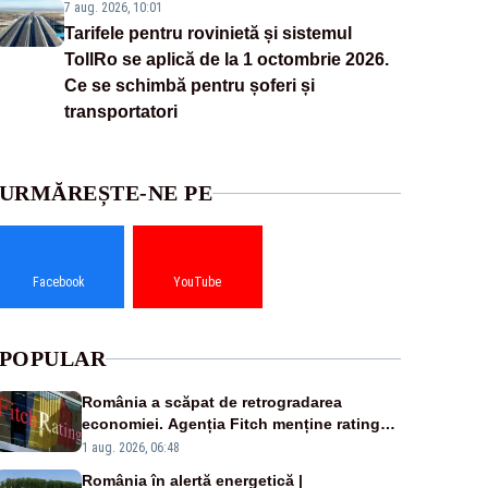
7 aug. 2026, 10:01
Tarifele pentru rovinietă și sistemul
TollRo se aplică de la 1 octombrie 2026.
Ce se schimbă pentru șoferi și
transportatori
URMĂREȘTE-NE PE
Facebook
YouTube
POPULAR
România a scăpat de retrogradarea
economiei. Agenția Fitch menține ratingul
„BBB-” cu perspectivă negativă
1 aug. 2026, 06:48
România în alertă energetică |