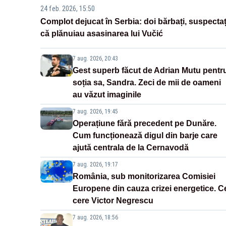
24 feb. 2026, 15:50
Complot dejucat în Serbia: doi bărbați, suspectaț
că plănuiau asasinarea lui Vučić
7 aug. 2026, 20:43
Gest superb făcut de Adrian Mutu pentr
soția sa, Sandra. Zeci de mii de oameni
au văzut imaginile
7 aug. 2026, 19:45
Operațiune fără precedent pe Dunăre.
Cum funcționează digul din barje care
ajută centrala de la Cernavodă
7 aug. 2026, 19:17
România, sub monitorizarea Comisiei
Europene din cauza crizei energetice. C
cere Victor Negrescu
7 aug. 2026, 18:56