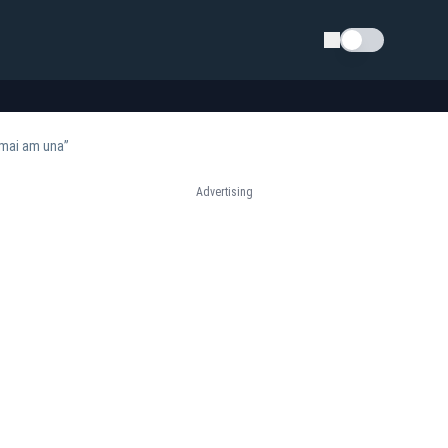
Schimba tema
 mai am una”
Advertising