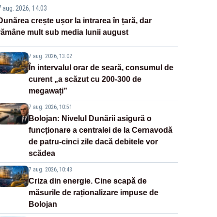
7 aug. 2026, 14:03
Dunărea crește ușor la intrarea în țară, dar
rămâne mult sub media lunii august
7 aug. 2026, 13:02
În intervalul orar de seară, consumul de
curent „a scăzut cu 200-300 de
megawați”
7 aug. 2026, 10:51
Bolojan: Nivelul Dunării asigură o
funcționare a centralei de la Cernavodă
de patru-cinci zile dacă debitele vor
scădea
7 aug. 2026, 10:43
Criza din energie. Cine scapă de
măsurile de raționalizare impuse de
Bolojan