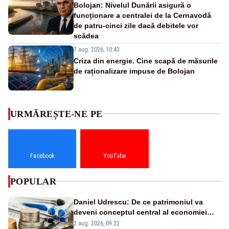
Bolojan: Nivelul Dunării asigură o
funcționare a centralei de la Cernavodă
de patru-cinci zile dacă debitele vor
scădea
7 aug. 2026, 10:43
Criza din energie. Cine scapă de măsurile
de raționalizare impuse de Bolojan
URMĂREȘTE-NE PE
Facebook
YouTube
POPULAR
Daniel Udrescu: De ce patrimoniul va
deveni conceptul central al economiei
viitoare?
2 aug. 2026, 09:22