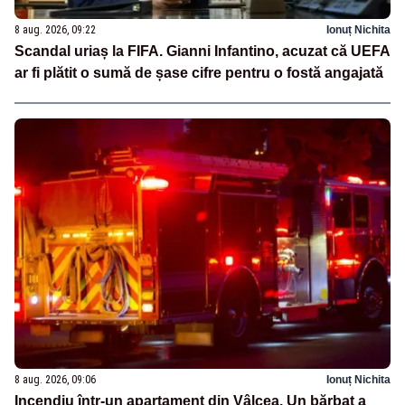
8 aug. 2026, 09:22
Ionuț Nichita
Scandal uriaș la FIFA. Gianni Infantino, acuzat că UEFA
ar fi plătit o sumă de șase cifre pentru o fostă angajată
8 aug. 2026, 09:06
Ionuț Nichita
Incendiu într-un apartament din Vâlcea. Un bărbat a