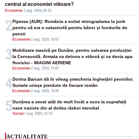
central al economiei viitoare?
Economie
·
2 aug. 2026, 09:22
2
Piperea (AUR): România a evitat retrogradarea la junk
pentru că era o catastrofă pentru bănci și fondurile de
pensii
Economie
-
2 aug. 2026, 10:01
3
Mobilizare masivă pe Dunăre, pentru salvarea producției
la Cernavodă. Armata va detona o stâncă și va devia apa
fluviului - IMAGINI AERIENE
Economie
-
2 aug. 2026, 10:07
4
Dorina Barcari dă în vileag șmecheria înghețării pensiilor.
Sumele uriașe pierdute de fiecare român
Economie
-
2 aug. 2026, 10:09
5
Dunărea a secat atât de mult încât a scos la suprafață
nave naziste din al doilea război mondial
Social
-
1 aug. 2026, 23:10
ACTUALITATE