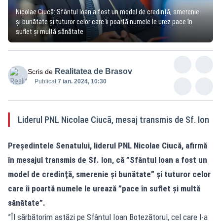
Nicolae Ciucă: Sfântul Ioan a fost un model de credință, smerenie
și bunătate și tuturor celor care îi poartă numele le urez pace în
suflet și multă sănătate
Realitatea de Brasov
Scris de
Publicat:
7 ian. 2024, 10:30
Liderul PNL Nicolae Ciucă, mesaj transmis de Sf. Ion
Preşedintele Senatului, liderul PNL Nicolae Ciucă, afirmă
în mesajul transmis de Sf. Ion, că ”Sfântul Ioan a fost un
model de credinţă, smerenie şi bunătate” şi tuturor celor
care îi poartă numele le urează ”pace în suflet şi multă
sănătate”.
”Îl sărbătorim astăzi pe Sfântul Ioan Botezătorul, cel care l-a