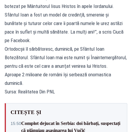
botezat pe Mântuitorul Iisus Hristos în apele Iordanului.
Sfântul Ioan a fost un model de credinţă, smerenie şi
bunătate şi tuturor celor care îi poartă numele le urez astăzi
pace în suflet şi multă sănătate. La mulţi ani!”, a scris Ciucă
pe Facebook.
Ortodocşii îl sărbătoresc, duminică, pe Sfântul Ioan
Botezătorul. Sfântul Ioan mai este numit şi Înaintemergătorul,
pentru că este cel care a anunţat venirea lui Hristos.
Aproape 2 milioane de români îşi serbează onomastica
duminică.
Sursa: Realitatea Din PNL
CITEȘTE ȘI
Complot dejucat în Serbia: doi bărbați, suspectați
15:50
că plănuiau asasinarea lui Vučić