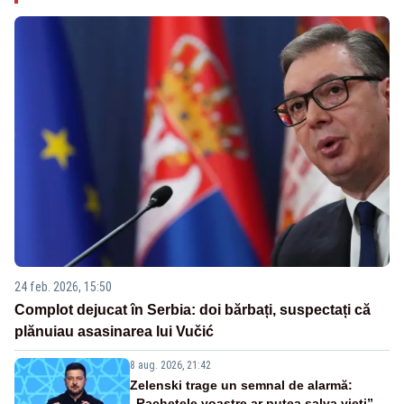
24 feb. 2026, 15:50
Complot dejucat în Serbia: doi bărbați, suspectați că
plănuiau asasinarea lui Vučić
8 aug. 2026, 21:42
Zelenski trage un semnal de alarmă:
„Rachetele voastre ar putea salva vieți”