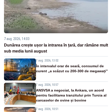
7 aug. 2026, 14:03
Dunărea crește ușor la intrarea în țară, dar rămâne mult
sub media lunii august
7 aug. 2026, 13:02
În intervalul orar de seară, consumul de
curent „a scăzut cu 200-300 de megawați”
7 aug. 2026, 10:57
ANSVSA a negociat, la Ankara, un acord
pentru facilitarea tranzitului prin Turcia al
carcaselor de ovine și bovine
7 aug. 2026, 10:51