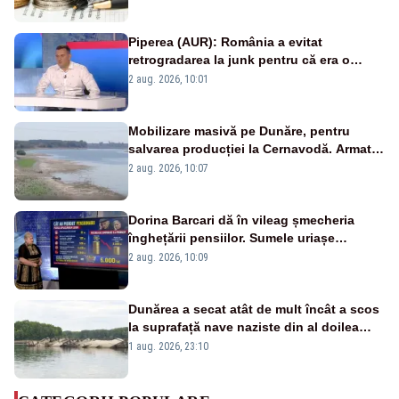
Piperea (AUR): România a evitat
retrogradarea la junk pentru că era o
catastrofă pentru bănci și fondurile de
2 aug. 2026, 10:01
pensii
Mobilizare masivă pe Dunăre, pentru
salvarea producției la Cernavodă. Armata
va detona o stâncă și va devia apa
2 aug. 2026, 10:07
fluviului - IMAGINI AERIENE
Dorina Barcari dă în vileag șmecheria
înghețării pensiilor. Sumele uriașe
pierdute de fiecare român
2 aug. 2026, 10:09
Dunărea a secat atât de mult încât a scos
la suprafață nave naziste din al doilea
război mondial
1 aug. 2026, 23:10