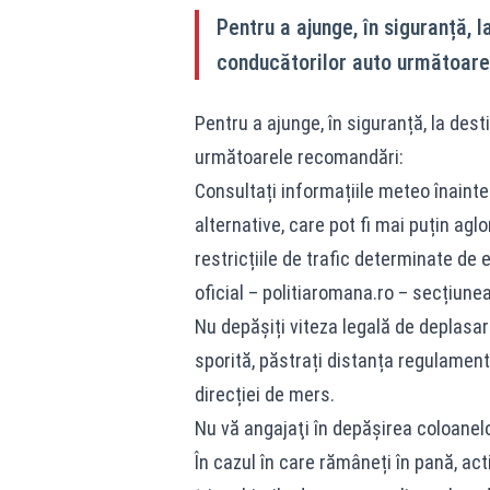
Pentru a ajunge, în siguranță, l
conducătorilor auto următoare
Pentru a ajunge, în siguranță, la desti
următoarele recomandări:
Consultați informațiile meteo înainte 
alternative, care pot fi mai puțin agl
restricțiile de trafic determinate de 
oficial – politiaromana.ro – secțiune
Nu depășiți viteza legală de deplasar
sporită, păstrați distanța regulament
direcției de mers.
Nu vă angajaţi în depăşirea coloanel
În cazul în care rămâneți în pană, acti