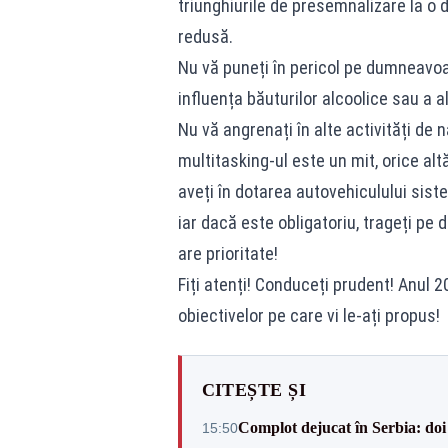
triunghiurile de presemnalizare la o d
redusă.
Nu vă puneți în pericol pe dumneavoast
influența băuturilor alcoolice sau a a
Nu vă angrenați în alte activități de 
multitasking-ul este un mit, orice al
aveți în dotarea autovehiculului sistem
iar dacă este obligatoriu, trageți pe
are prioritate!
Fiți atenți! Conduceți prudent! Anul 2
obiectivelor pe care vi le-ați propus!
CITEȘTE ȘI
Complot dejucat în Serbia: doi 
15:50