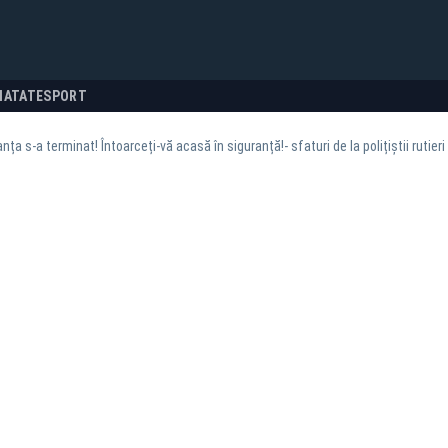
NATATE
SPORT
nța s-a terminat! Întoarceți-vă acasă în siguranță!- sfaturi de la polițiștii rutieri