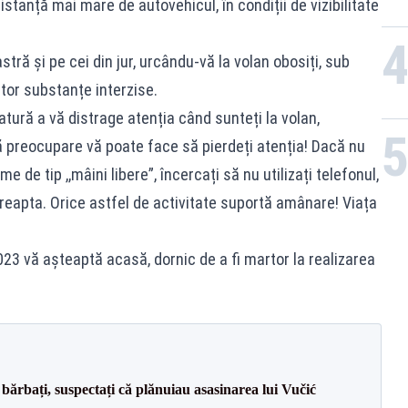
istanță mai mare de autovehicul, în condiții de vizibilitate
ră și pe cei din jur, urcându-vă la volan obosiți, sub
ltor substanțe interzise.
natură a vă distrage atenția când sunteți la volan,
tă preocupare vă poate face să pierdeți atenția! Dacă nu
e de tip ,,mâini libere”, încercați să nu utilizați telefonul,
 dreapta. Orice astfel de activitate suportă amânare! Viața
023 vă așteaptă acasă, dornic de a fi martor la realizarea
bărbați, suspectați că plănuiau asasinarea lui Vučić