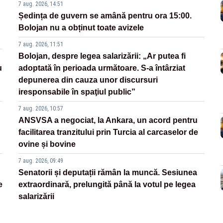
7 aug. 2026, 14:51
Ședința de guvern se amână pentru ora 15:00.
Bolojan nu a obținut toate avizele
7 aug. 2026, 11:51
Bolojan, despre legea salarizării: „Ar putea fi
u
adoptată în perioada următoare. S-a întârziat
depunerea din cauza unor discursuri
iresponsabile în spaţiul public”
7 aug. 2026, 10:57
ANSVSA a negociat, la Ankara, un acord pentru
facilitarea tranzitului prin Turcia al carcaselor de
ovine și bovine
7 aug. 2026, 09:49
Senatorii și deputații rămân la muncă. Sesiunea
e
extraordinară, prelungită până la votul pe legea
salarizării