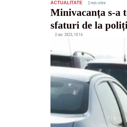
·
ACTUALITATE
2 min citire
Minivacanța s-a t
sfaturi de la poliți
2 ian. 2023, 10:16