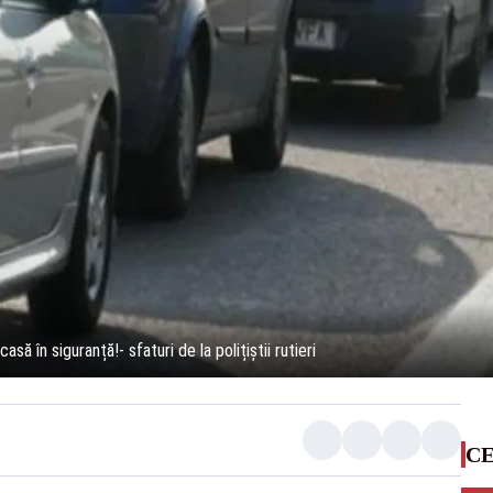
să în siguranță!- sfaturi de la polițiștii rutieri
CE