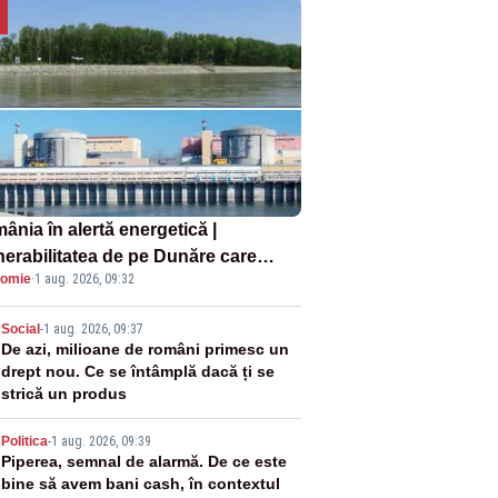
ânia în alertă energetică |
nerabilitatea de pe Dunăre care
omie
·
1 aug. 2026, 09:32
e în pericol Centrala Cernavodă era
oscută de pe vremea lui Ceaușescu
2
Social
-
1 aug. 2026, 09:37
De azi, milioane de români primesc un
drept nou. Ce se întâmplă dacă ți se
strică un produs
3
Politica
-
1 aug. 2026, 09:39
Piperea, semnal de alarmă. De ce este
bine să avem bani cash, în contextul