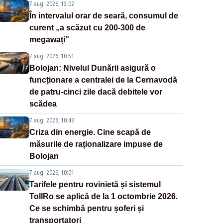
7 aug. 2026, 13:02
În intervalul orar de seară, consumul de
curent „a scăzut cu 200-300 de
megawați”
7 aug. 2026, 10:51
Bolojan: Nivelul Dunării asigură o
funcționare a centralei de la Cernavodă
de patru-cinci zile dacă debitele vor
scădea
7 aug. 2026, 10:43
Criza din energie. Cine scapă de
măsurile de raționalizare impuse de
Bolojan
7 aug. 2026, 10:01
Tarifele pentru rovinietă și sistemul
TollRo se aplică de la 1 octombrie 2026.
Ce se schimbă pentru șoferi și
transportatori