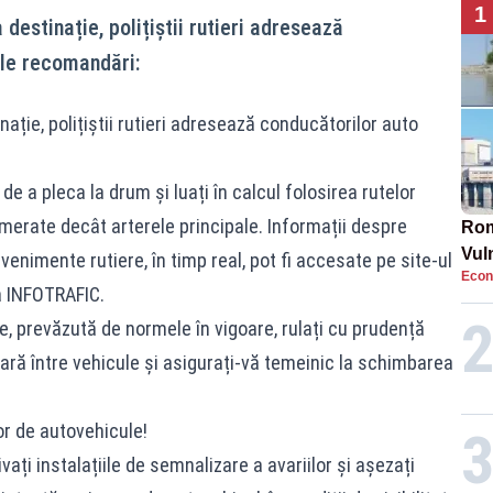
1
a destinație, polițiștii rutieri adresează
le recomandări:
nație, polițiștii rutieri adresează conducătorilor auto
de a pleca la drum și luați în calcul folosirea rutelor
omerate decât arterele principale. Informații despre
Rom
Vul
evenimente rutiere, în timp real, pot fi accesate pe site-ul
Econ
pun
a INFOTRAFIC.
cun
e, prevăzută de normele în vigoare, rulați cu prudență
ară între vehicule și asigurați-vă temeinic la schimbarea
or de autovehicule!
vați instalațiile de semnalizare a avariilor și așezați