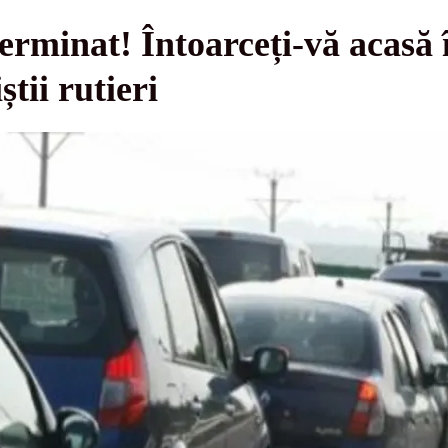
erminat! Întoarceți-vă acasă 
știi rutieri