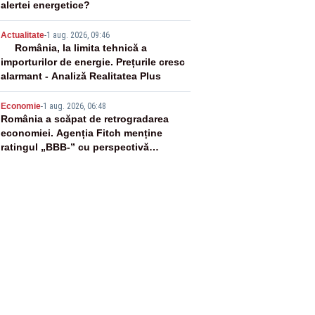
alertei energetice?
4
Actualitate
-
1 aug. 2026, 09:46
România, la limita tehnică a
importurilor de energie. Prețurile cresc
alarmant - Analiză Realitatea Plus
5
Economie
-
1 aug. 2026, 06:48
România a scăpat de retrogradarea
economiei. Agenția Fitch menține
ratingul „BBB-” cu perspectivă
negativă