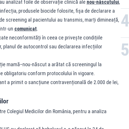
au analizat foile de observație clinică ale
nou‑născutului
,
nfecția, produsele biocide folosite, fișa de declarare a
 de screening al pacientului au transmis, marți dimineață,
într-un
comunicat
.
ficate neconformități în ceea ce privește condițiile
or, planul de autocontrol sau declararea infecțiilor
vație mamă–nou‑născut a arătat că screeningul la
te obligatoriu conform protocolului în vigoare.
nt a primit o sancțiune contravențională de 2.000 de lei,
ilor
re Colegiul Medicilor din România, pentru a analiza