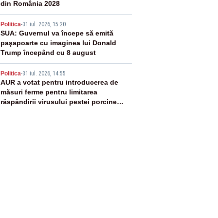
din România 2028
4
Politica
-
31 iul. 2026, 15:20
SUA: Guvernul va începe să emită
paşapoarte cu imaginea lui Donald
Trump începând cu 8 august
5
Politica
-
31 iul. 2026, 14:55
AUR a votat pentru introducerea de
măsuri ferme pentru limitarea
răspândirii virusului pestei porcine
africane