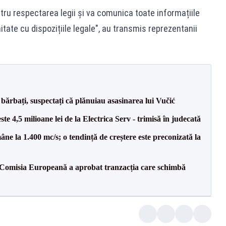
ru respectarea legii și va comunica toate informațiile
itate cu dispozițiile legale", au transmis reprezentanii
bărbați, suspectați că plănuiau asasinarea lui Vučić
te 4,5 milioane lei de la Electrica Serv - trimisă în judecată
ne la 1.400 mc/s; o tendință de creștere este preconizată la
Comisia Europeană a aprobat tranzacția care schimbă