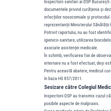
Inspectorii sanitari ai DSP București 
documentele privind curățenia și dezi
infecțiilor nosocomiale și protocolul
reprezentanții Ministerului Sănătății 
Potrivit raportului, nu au fost identi
igienico‑sanitare, utilizarea biocidel
asociate asistenței medicale.
În schimb, verificarea foii de obser
internare nu a fost efectuat, deși es
Pentru această abatere, medicul cura
în baza HG 857/2011.
Sesizare către Colegiul Medic
Inspectorii DSP au transmis cazul căt
posibile aspecte de malpraxis.