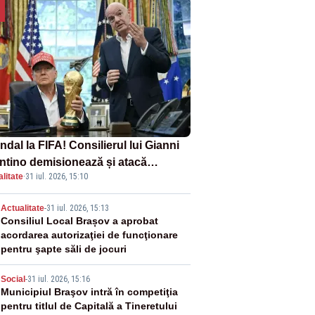
dal la FIFA! Consilierul lui Gianni
antino demisionează și atacă
litate
·
31 iul. 2026, 15:10
ectul privind investitorii străini
2
Actualitate
-
31 iul. 2026, 15:13
Consiliul Local Brașov a aprobat
acordarea autorizaţiei de funcţionare
pentru şapte săli de jocuri
3
Social
-
31 iul. 2026, 15:16
Municipiul Braşov intră în competiţia
pentru titlul de Capitală a Tineretului