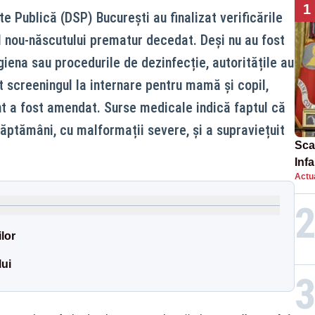
1
te Publică (DSP) București au finalizat verificările
ul nou‑născutului prematur decedat. Deși nu au fost
giena sau procedurile de dezinfecție, autoritățile au
t screeningul la internare pentru mamă și copil,
t a fost amendat. Surse medicale indică faptul că
săptămâni, cu malformații severe, și a supraviețuit
Scan
Inf
Actua
proi
lor
ui