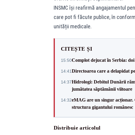
INSMC își reafirmă angajamentul pent
care pot fi făcute publice, în conform
unității medicale.
CITEȘTE ȘI
Complot dejucat în Serbia: doi 
15:50
Directoarea care a delapidat pes
14:41
Hidrologi: Debitul Dunării rămâ
14:37
jumătatea săptămânii viitoare
eMAG are un singur acționar. 
14:32
structura gigantului românesc
Distribuie articolul