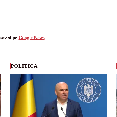
asov și pe
Google News
POLITICA