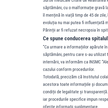
Surse medicale citate de Realitatea 
săptămâni, cu o malformație gravă la 
îl mențină în viață timp de 45 de zile, 
evoluția nu mai putea fi influențată 
Părinții ar fi refuzat necropsia în spit
Ce spune conducerea spitalul
"Ca urmare a informațiilor apărute în 
săptămâni, pentru care s-au utilizat
internării, va informăm ca INSMC “A
cazului conform procedurilor.
Totodată, precizăm că Institutul cola
acestora toate informațiile și docume
condiții de legalitate și transparenț
iar procedurile specifice impun respe
oferite informații suplimentare.