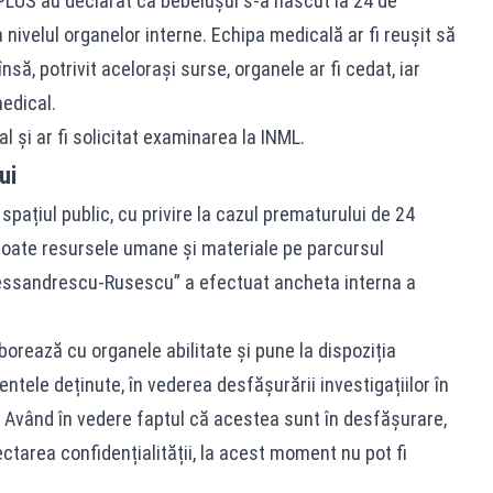
PLUS au declarat că bebelușul s‑a născut la 24 de
nivelul organelor interne. Echipa medicală ar fi reușit să
însă, potrivit acelorași surse, organele ar fi cedat, iar
medical.
al și ar fi solicitat examinarea la INML.
ui
spațiul public, cu privire la cazul prematurului de 24
 toate resursele umane și materiale pe parcursul
lessandrescu-Rusescu” a efectuat ancheta interna a
borează cu organele abilitate și pune la dispoziția
ntele deținute, în vederea desfășurării investigațiilor în
ă. Având în vedere faptul că acestea sunt în desfășurare,
ctarea confidențialității, la acest moment nu pot fi