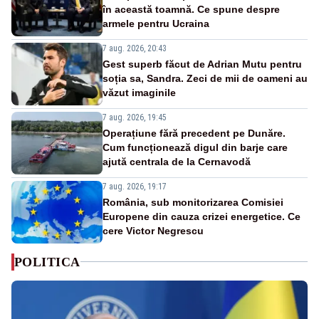
în această toamnă. Ce spune despre
armele pentru Ucraina
7 aug. 2026, 20:43
Gest superb făcut de Adrian Mutu pentru
soția sa, Sandra. Zeci de mii de oameni au
văzut imaginile
7 aug. 2026, 19:45
Operațiune fără precedent pe Dunăre.
Cum funcționează digul din barje care
ajută centrala de la Cernavodă
7 aug. 2026, 19:17
România, sub monitorizarea Comisiei
Europene din cauza crizei energetice. Ce
cere Victor Negrescu
POLITICA