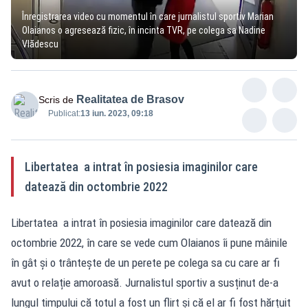
Înregistrarea video cu momentul în care jurnalistul sportiv Marian
Olaianos o agresează fizic, în incinta TVR, pe colega sa Nadine
Vlădescu
Realitatea de Brasov
Scris de
Publicat:
13 iun. 2023, 09:18
Libertatea a intrat în posiesia imaginilor care
datează din octombrie 2022
Libertatea a intrat în posiesia imaginilor care datează din
octombrie 2022, în care se vede cum Olaianos îi pune mâinile
în gât și o trântește de un perete pe colega sa cu care ar fi
avut o relație amoroasă. Jurnalistul sportiv a susținut de-a
lungul timpului că totul a fost un flirt și că el ar fi fost hărțuit