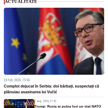
ACTUALITATE
24 feb. 2026, 15:50
Complot dejucat în Serbia: doi bărbați, suspectați că
plănuiau asasinarea lui Vučić
7 aug. 2026, 21:42
Trump: Rusia ar putea lovi un stat NATO