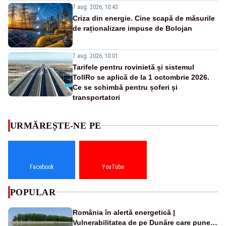
7 aug. 2026, 10:43
Criza din energie. Cine scapă de măsurile
de raționalizare impuse de Bolojan
7 aug. 2026, 10:01
Tarifele pentru rovinietă și sistemul
TollRo se aplică de la 1 octombrie 2026.
Ce se schimbă pentru șoferi și
transportatori
URMĂREȘTE-NE PE
Facebook
YouTube
POPULAR
România în alertă energetică |
Vulnerabilitatea de pe Dunăre care pune