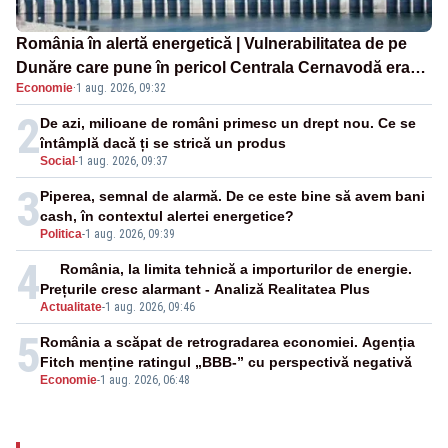
România în alertă energetică | Vulnerabilitatea de pe
Dunăre care pune în pericol Centrala Cernavodă era
Economie
·
1 aug. 2026, 09:32
cunoscută de pe vremea lui Ceaușescu
2
De azi, milioane de români primesc un drept nou. Ce se
întâmplă dacă ți se strică un produs
Social
-
1 aug. 2026, 09:37
3
Piperea, semnal de alarmă. De ce este bine să avem bani
cash, în contextul alertei energetice?
Politica
-
1 aug. 2026, 09:39
4
România, la limita tehnică a importurilor de energie.
Prețurile cresc alarmant - Analiză Realitatea Plus
Actualitate
-
1 aug. 2026, 09:46
5
România a scăpat de retrogradarea economiei. Agenția
Fitch menține ratingul „BBB-” cu perspectivă negativă
Economie
-
1 aug. 2026, 06:48