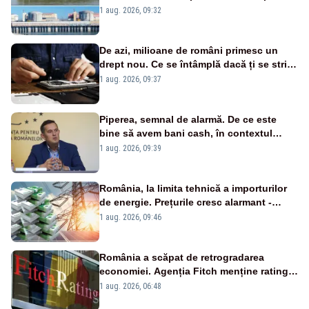
în pericol Centrala Cernavodă era
1 aug. 2026, 09:32
cunoscută de pe vremea lui Ceaușescu
De azi, milioane de români primesc un
drept nou. Ce se întâmplă dacă ți se strică
un produs
1 aug. 2026, 09:37
Piperea, semnal de alarmă. De ce este
bine să avem bani cash, în contextul
alertei energetice?
1 aug. 2026, 09:39
România, la limita tehnică a importurilor
de energie. Prețurile cresc alarmant -
Analiză Realitatea Plus
1 aug. 2026, 09:46
România a scăpat de retrogradarea
economiei. Agenția Fitch menține ratingul
„BBB-” cu perspectivă negativă
1 aug. 2026, 06:48