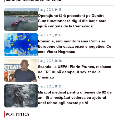
7 aug. 2026, 19:45
Operațiune fără precedent pe Dunăre.
Cum funcționează digul din barje care
ajută centrala de la Cernavodă
7 aug. 2026, 19:17
România, sub monitorizarea Comisiei
Europene din cauza crizei energetice. Ce
cere Victor Negrescu
7 aug. 2026, 18:56
Scandal la UEFA! Florin Prunea, reclamat
de FRF după derapajul sexist de la
Chișinău
7 aug. 2026, 18:25
Miracol medical pentru o femeie de 82 de
ani. Și-a recăpătat vederea cu ajutorul
unei tehnologii bazate pe AI
POLITICA