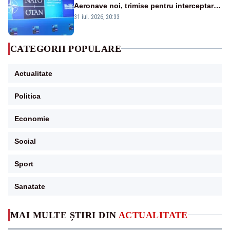
Aeronave noi, trimise pentru interceptarea
și distrugerea dronelor
31 iul. 2026, 20:33
CATEGORII POPULARE
Actualitate
Politica
Economie
Social
Sport
Sanatate
MAI MULTE ȘTIRI DIN
ACTUALITATE