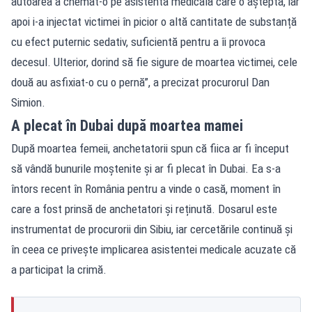
autoarea a chemat-o pe asistenta medicală care o aștepta, iar
apoi i-a injectat victimei în picior o altă cantitate de substanță
cu efect puternic sedativ, suficientă pentru a îi provoca
decesul. Ulterior, dorind să fie sigure de moartea victimei, cele
două au asfixiat-o cu o pernă”, a precizat procurorul Dan
Simion.
A plecat în Dubai după moartea mamei
După moartea femeii, anchetatorii spun că fiica ar fi început
să vândă bunurile moștenite și ar fi plecat în Dubai. Ea s-a
întors recent în România pentru a vinde o casă, moment în
care a fost prinsă de anchetatori și reținută. Dosarul este
instrumentat de procurorii din Sibiu, iar cercetările continuă și
în ceea ce privește implicarea asistentei medicale acuzate că
a participat la crimă.