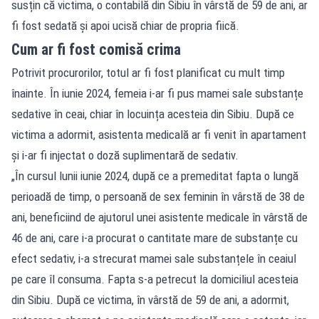
susțin că victima, o contabilă din Sibiu în vârstă de 59 de ani, ar
fi fost sedată și apoi ucisă chiar de propria fiică.
Cum ar fi fost comisă crima
Potrivit procurorilor, totul ar fi fost planificat cu mult timp
înainte. În iunie 2024, femeia i-ar fi pus mamei sale substanțe
sedative în ceai, chiar în locuința acesteia din Sibiu. După ce
victima a adormit, asistenta medicală ar fi venit în apartament
și i-ar fi injectat o doză suplimentară de sedativ.
„În cursul lunii iunie 2024, după ce a premeditat fapta o lungă
perioadă de timp, o persoană de sex feminin în vârstă de 38 de
ani, beneficiind de ajutorul unei asistente medicale în vârstă de
46 de ani, care i-a procurat o cantitate mare de substanțe cu
efect sedativ, i-a strecurat mamei sale substanțele în ceaiul
pe care îl consuma. Fapta s-a petrecut la domiciliul acesteia
din Sibiu. După ce victima, în vârstă de 59 de ani, a adormit,