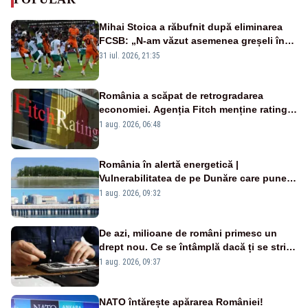
Mihai Stoica a răbufnit după eliminarea
FCSB: „N-am văzut asemenea greșeli în
190 de meciuri europene”
31 iul. 2026, 21:35
România a scăpat de retrogradarea
economiei. Agenția Fitch menține ratingul
„BBB-” cu perspectivă negativă
1 aug. 2026, 06:48
România în alertă energetică |
Vulnerabilitatea de pe Dunăre care pune
în pericol Centrala Cernavodă era
1 aug. 2026, 09:32
cunoscută de pe vremea lui Ceaușescu
De azi, milioane de români primesc un
drept nou. Ce se întâmplă dacă ți se strică
un produs
1 aug. 2026, 09:37
NATO întărește apărarea României!