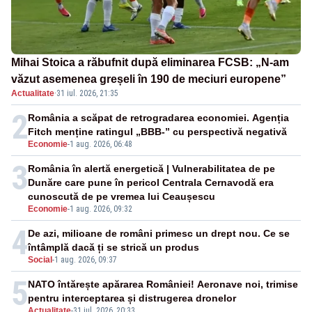
Mihai Stoica a răbufnit după eliminarea FCSB: „N-am
văzut asemenea greșeli în 190 de meciuri europene”
Actualitate
·
31 iul. 2026, 21:35
2
România a scăpat de retrogradarea economiei. Agenția
Fitch menține ratingul „BBB-” cu perspectivă negativă
Economie
-
1 aug. 2026, 06:48
3
România în alertă energetică | Vulnerabilitatea de pe
Dunăre care pune în pericol Centrala Cernavodă era
cunoscută de pe vremea lui Ceaușescu
Economie
-
1 aug. 2026, 09:32
4
De azi, milioane de români primesc un drept nou. Ce se
întâmplă dacă ți se strică un produs
Social
-
1 aug. 2026, 09:37
5
NATO întărește apărarea României! Aeronave noi, trimise
pentru interceptarea și distrugerea dronelor
Actualitate
-
31 iul. 2026, 20:33