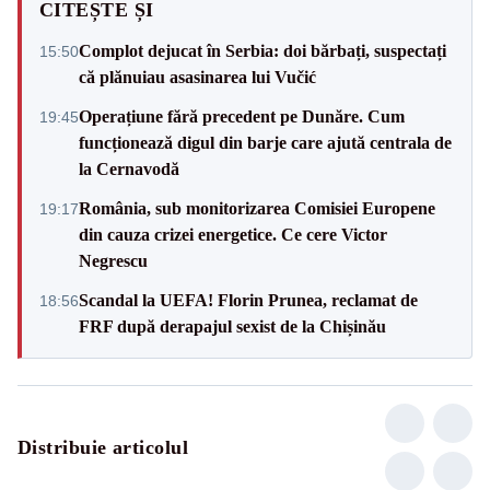
CITEȘTE ȘI
Complot dejucat în Serbia: doi bărbați, suspectați
15:50
că plănuiau asasinarea lui Vučić
Operațiune fără precedent pe Dunăre. Cum
19:45
funcționează digul din barje care ajută centrala de
la Cernavodă
România, sub monitorizarea Comisiei Europene
19:17
din cauza crizei energetice. Ce cere Victor
Negrescu
Scandal la UEFA! Florin Prunea, reclamat de
18:56
FRF după derapajul sexist de la Chișinău
Distribuie articolul