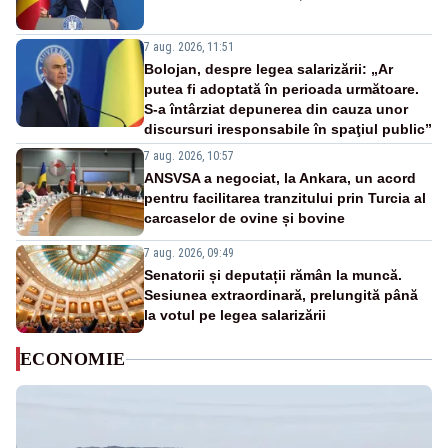
7 aug. 2026, 11:51
Bolojan, despre legea salarizării: „Ar
putea fi adoptată în perioada următoare.
S-a întârziat depunerea din cauza unor
discursuri iresponsabile în spaţiul public”
7 aug. 2026, 10:57
ANSVSA a negociat, la Ankara, un acord
pentru facilitarea tranzitului prin Turcia al
carcaselor de ovine și bovine
7 aug. 2026, 09:49
Senatorii și deputații rămân la muncă.
Sesiunea extraordinară, prelungită până
la votul pe legea salarizării
ECONOMIE