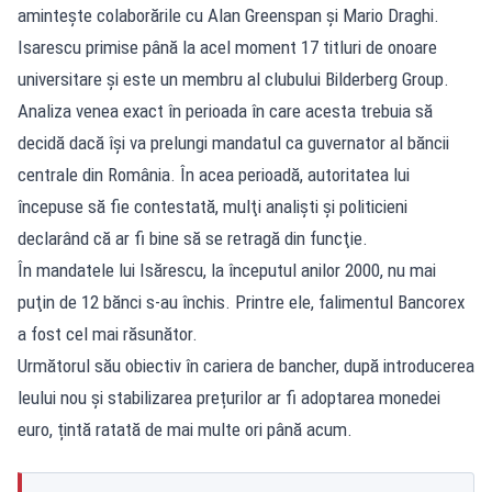
amintește colaborările cu Alan Greenspan şi Mario Draghi.
Isarescu primise până la acel moment 17 titluri de onoare
universitare și este un membru al clubului Bilderberg Group.
Analiza venea exact în perioada în care acesta trebuia să
decidă dacă își va prelungi mandatul ca guvernator al băncii
centrale din România. În acea perioadă, autoritatea lui
începuse să fie contestată, mulţi analişti şi politicieni
declarând că ar fi bine să se retragă din funcţie.
În mandatele lui Isărescu, la începutul anilor 2000, nu mai
puţin de 12 bănci s-au închis. Printre ele, falimentul Bancorex
a fost cel mai răsunător.
Următorul său obiectiv în cariera de bancher, după introducerea
leului nou și stabilizarea prețurilor ar fi adoptarea monedei
euro, țintă ratată de mai multe ori până acum.