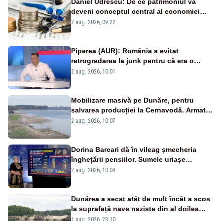
Daniel Udrescu: De ce patrimoniul va
deveni conceptul central al economiei
viitoare?
2 aug. 2026, 09:22
Piperea (AUR): România a evitat
retrogradarea la junk pentru că era o
catastrofă pentru bănci și fondurile de
2 aug. 2026, 10:01
pensii
Mobilizare masivă pe Dunăre, pentru
salvarea producției la Cernavodă. Armata
va detona o stâncă și va devia apa
2 aug. 2026, 10:07
fluviului - IMAGINI AERIENE
Dorina Barcari dă în vileag șmecheria
înghețării pensiilor. Sumele uriașe
pierdute de fiecare român
2 aug. 2026, 10:09
Dunărea a secat atât de mult încât a scos
la suprafață nave naziste din al doilea
război mondial
1 aug. 2026, 23:10