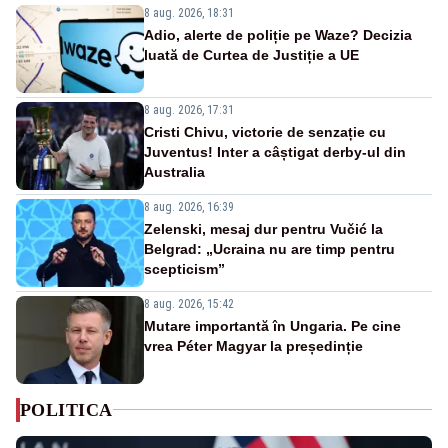
8 aug. 2026, 18:31
Adio, alerte de poliție pe Waze? Decizia
luată de Curtea de Justiție a UE
8 aug. 2026, 17:31
Cristi Chivu, victorie de senzație cu
Juventus! Inter a câștigat derby-ul din
Australia
8 aug. 2026, 16:39
Zelenski, mesaj dur pentru Vučić la
Belgrad: „Ucraina nu are timp pentru
scepticism”
8 aug. 2026, 15:42
Mutare importantă în Ungaria. Pe cine
vrea Péter Magyar la președinție
POLITICA