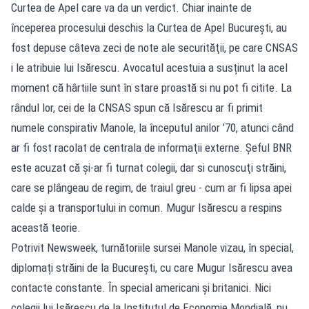
Curtea de Apel care va da un verdict. Chiar inainte de
începerea procesului deschis la Curtea de Apel Bucureşti, au
fost depuse câteva zeci de note ale securităţii, pe care CNSAS
i le atribuie lui Isărescu. Avocatul acestuia a susținut la acel
moment că hârtiile sunt în stare proastă si nu pot fi citite. La
rândul lor, cei de la CNSAS spun că Isărescu ar fi primit
numele conspirativ Manole, la începutul anilor ’70, atunci când
ar fi fost racolat de centrala de informaţii externe. Şeful BNR
este acuzat că şi-ar fi turnat colegii, dar si cunoscuţi străini,
care se plângeau de regim, de traiul greu - cum ar fi lipsa apei
calde și a transportului in comun. Mugur Isărescu a respins
această teorie.
Potrivit Newsweek, turnătoriile sursei Manole vizau, în special,
diplomați străini de la București, cu care Mugur Isărescu avea
contacte constante. În special americani și britanici. Nici
colegii lui Isărescu de la Institutul de Economie Mondială, nu