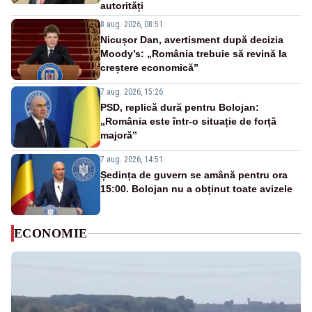
autorități
8 aug. 2026, 08:51
Nicușor Dan, avertisment după decizia
Moody’s: „România trebuie să revină la
creștere economică”
7 aug. 2026, 15:26
PSD, replică dură pentru Bolojan:
„România este într-o situație de forță
majoră”
7 aug. 2026, 14:51
Ședința de guvern se amână pentru ora
15:00. Bolojan nu a obținut toate avizele
ECONOMIE