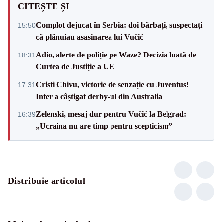
CITEȘTE ȘI
Complot dejucat în Serbia: doi bărbați, suspectați
15:50
că plănuiau asasinarea lui Vučić
Adio, alerte de poliție pe Waze? Decizia luată de
18:31
Curtea de Justiție a UE
Cristi Chivu, victorie de senzație cu Juventus!
17:31
Inter a câștigat derby-ul din Australia
Zelenski, mesaj dur pentru Vučić la Belgrad:
16:39
„Ucraina nu are timp pentru scepticism”
Distribuie articolul