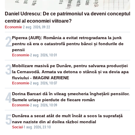
Daniel Udrescu: De ce patrimoniul va deveni conceptul
central al economiei viitoare?
Economie
·
2 aug. 2026, 09:22
2
Piperea (AUR): România a evitat retrogradarea la junk
pentru că era o catastrofă pentru bănci și fondurile de
pensii
Economie
-
2 aug. 2026, 10:01
3
Mobilizare masivă pe Dunăre, pentru salvarea producției
la Cernavodă. Armata va detona o stâncă și va devia apa
fluviului - IMAGINI AERIENE
Economie
-
2 aug. 2026, 10:07
4
Dorina Barcari dă în vileag șmecheria înghețării pensiilor.
Sumele uriașe pierdute de fiecare român
Economie
-
2 aug. 2026, 10:09
5
Dunărea a secat atât de mult încât a scos la suprafață
nave naziste din al doilea război mondial
Social
-
1 aug. 2026, 23:10