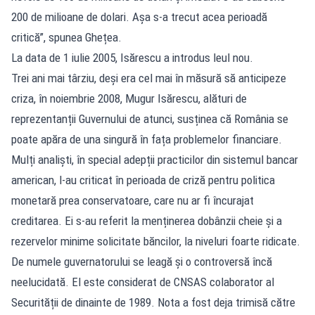
200 de milioane de dolari. Aşa s-a trecut acea perioadă
critică”, spunea Ghețea.
La data de 1 iulie 2005, Isărescu a introdus leul nou.
Trei ani mai târziu, deși era cel mai în măsură să anticipeze
criza, în noiembrie 2008, Mugur Isărescu, alături de
reprezentanții Guvernului de atunci, susținea că România se
poate apăra de una singură în fața problemelor financiare.
Mulți analiști, în special adepții practicilor din sistemul bancar
american, l-au criticat în perioada de criză pentru politica
monetară prea conservatoare, care nu ar fi încurajat
creditarea. Ei s-au referit la menținerea dobânzii cheie și a
rezervelor minime solicitate băncilor, la niveluri foarte ridicate.
De numele guvernatorului se leagă și o controversă încă
neelucidată. El este considerat de CNSAS colaborator al
Securității de dinainte de 1989. Nota a fost deja trimisă către