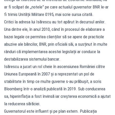
ar fi scăpat de ,,notele” pe care actualul guvernator BNR le-ar
fi trimis Unității Militare 0195, mai scrie sursa citată.
Critici la adresa lui Isărescu au tot apărut în decursul anilor.
Una dintre ele, în anul 2010, când în procesul de elaborare a
bazei legale ce permitea clienților să se apere de practicile
abuzive ale băncilor, BNR, prin oficialii săi, a susținut în multe
rânduri că implementarea acestei legislații ar conduce la
destabilizarea sistemului bancar.
Isărescu a jucat un rol cheie în ascensiunea României către
Uniunea Europeană în 2007 şi a reprezentat un pol de
stabilitate în timp ce multe guverne s-au prăbușit, a scris
Bloomberg într-o analiză publicată în 2019. Sub conducerea
sa, hiperinflaţia a fost învinsă iar creşterea economică a ajutat
la reducerea sărăciei.
Guvernatorul este influent și pe plan extern. Publicația