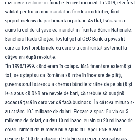
mai mare vechime în funcţie la nivel mondial. În 2019, el a fost
validat pentru un nou mandat în fruntea instituţiei, fiind
sprijinit inclusiv de parlamentarii puterii. Astfel, Isărescu a
ajuns la cel de-al şaselea mandat în fruntea Băncii Naţionale.
Bancherul Radu Gheţea, fostul șef al CEC Bank, a povestit
care au fost problemele cu care s-a confruntat sistemul la
câțiva ani după revoluție.
”În 1998/1999, când eram în colaps, fără finanţare externă şi
toţi se aşteptau ca România să intre în încetare de plăţi,
guvernatorul Isărescu a chemat băncile străine de pe piaţă şi
le-a spus că BNR are nevoie de bani, că trebuie să susţină
această ţară în care vor să facă business. În câteva minute s-
au strâns 105 milioane de dolari. Fiecare a spus: Eu vin cu 5
milioane de dolari, eu dau 10 milioane, eu vin cu 20 milioane de
dolari. Nimeni de la masă nu a spus nu. Apoi, BNR a avut
nevoie de 160 de milioane de dolari şi imediat s-au subscris