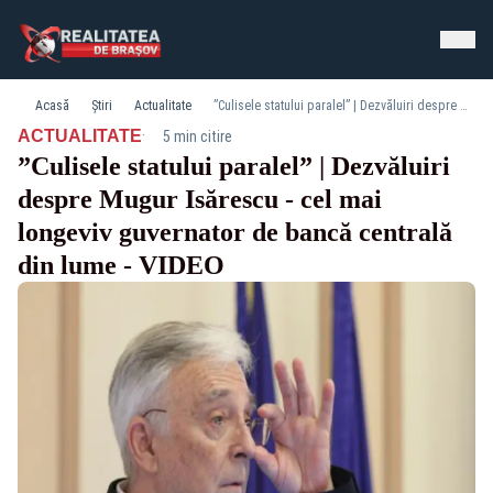
Acasă
Știri
Actualitate
”Culisele statului paralel” | Dezvăluiri despre Mugur Isărescu - cel mai longeviv guvernator de bancă centrală din lume - VIDEO
·
ACTUALITATE
5 min citire
”Culisele statului paralel” | Dezvăluiri
despre Mugur Isărescu - cel mai
longeviv guvernator de bancă centrală
din lume - VIDEO