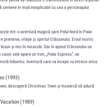
să semene în mod inexplicabil cu cea a personajului
rnește într-o aventură magică spre Polul Nord în Polar
e prietenie, vitejie și spiritul Crăciunului. Eroul nostru
iun şi nici în miracole. Dar în ajunul Crăciunului un
 casei sale apare un tren, „Polar Express”, iar
nvită înăuntru. Aventură care va începe va întrece orice
as (1993)
Town, descoperă Christmas Town și încearcă să aducă
 Vacation (1989)