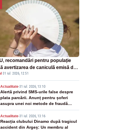
U, recomandări pentru populație
ă avertizarea de caniculă emisă de
l
·
31 iul. 2026, 12:51
eorologi
2
Actualitate
-
31 iul. 2026, 13:10
Alertă privind SMS-urile false despre
plata parcării. Anunț pentru șoferi
asupra unei noi metode de fraudă
online
3
Actualitate
-
31 iul. 2026, 13:16
Reacția clubului Dinamo după tragicul
accident din Argeș: Un membru al