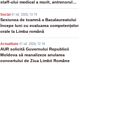
staff-ului medical a murit, antrenorul
Adrian Ropotan este în spital
4
Social
-
31 iul. 2026, 13:19
Sesiunea de toamnă a Bacalaureatului
începe luni cu evaluarea competențelor
orale la Limba română
5
Actualitate
-
31 iul. 2026, 12:18
AUR solicită Guvernului Republicii
Moldova să reanalizeze anularea
concertului de Ziua Limbii Române