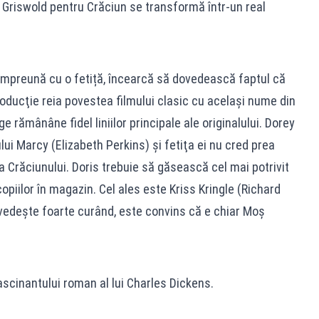
i Griswold pentru Crăciun se transformă într-un real
împreună cu o fetiță, încearcă să dovedească faptul că
oducţie reia povestea filmului clasic cu acelaşi nume din
e rămânâne fidel liniilor principale ale originalului. Dorey
lui Marcy (Elizabeth Perkins) şi fetiţa ei nu cred prea
 a Crăciunului. Doris trebuie să găsească cel mai potrivit
opiilor în magazin. Cel ales este Kriss Kringle (Richard
edeşte foarte curând, este convins că e chiar Moş
scinantului roman al lui Charles Dickens.