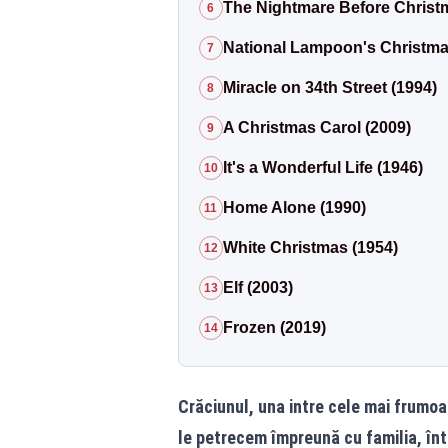
The Nightmare Before Christ
6
National Lampoon's Christma
7
Miracle on 34th Street (1994)
8
A Christmas Carol (2009)
9
It's a Wonderful Life (1946)
10
Home Alone (1990)
11
White Christmas (1954)
12
Elf (2003)
13
Frozen (2019)
14
Crăciunul, una intre cele mai frumo
le petrecem împreună cu familia, înt