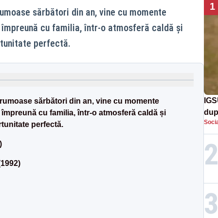
1
frumoase sărbători din an, vine cu momente
mpreună cu familia, într-o atmosferă caldă și
rtunitate perfectă.
IGS
 frumoase sărbători din an, vine cu momente
dup
împreună cu familia, într-o atmosferă caldă și
Socia
met
rtunitate perfectă.
)
(1992)