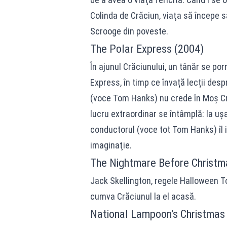
Colinda de Crăciun, viaţa să începe 
Scrooge din poveste.
The Polar Express (2004)
În ajunul Crăciunului, un tânăr se po
Express, în timp ce învață lecții despr
(voce Tom Hanks) nu crede în Moş Crăc
lucru extraordinar se întâmplă: la uşa
conductorul (voce tot Tom Hanks) îl i
imaginaţie.
The Nightmare Before Christm
Jack Skellington, regele Halloween 
cumva Crăciunul la el acasă.
National Lampoon's Christmas