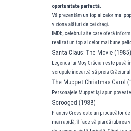
oportunitate perfectă.
Vă prezentăm un top al celor mai popu
viziona alături de cei dragi.
IMDb, celebrul site care oferă informa
realizat un top al celor mai bune peli
Santa Claus: The Movie (1985
Legenda lui Moș Crăciun este pusă în
scrupule încearcă să preia Crăciunul
The Muppet Christmas Carol (
Personajele Muppet își spun poveste
Scrooged (1988)
Francis Cross este un producător de t
mai rapidă, îl face să piardă iubirea vi
de a avea o viaţă fericită. Când i se 