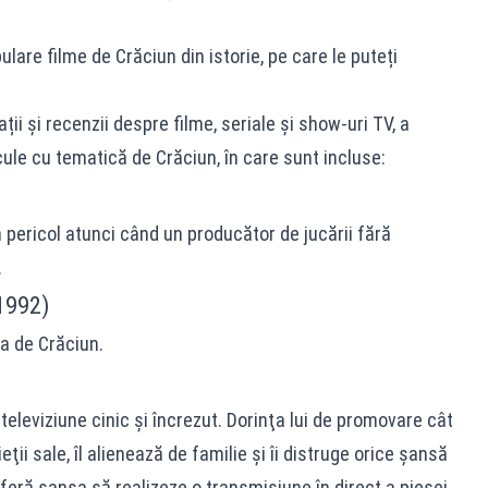
lare filme de Crăciun din istorie, pe care le puteți
ții și recenzii despre filme, seriale și show-uri TV, a
cule cu tematică de Crăciun, în care sunt incluse:
)
 pericol atunci când un producător de jucării fără
.
1992)
a de Crăciun.
eleviziune cinic şi încrezut. Dorinţa lui de promovare cât
eţii sale, îl alienează de familie şi îi distruge orice şansă
oferă şansa să realizeze o transmisiune în direct a piesei