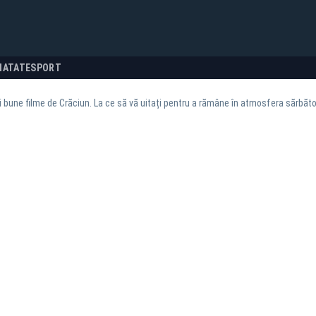
NATATE
SPORT
 bune filme de Crăciun. La ce să vă uitați pentru a rămâne în atmosfera sărbător