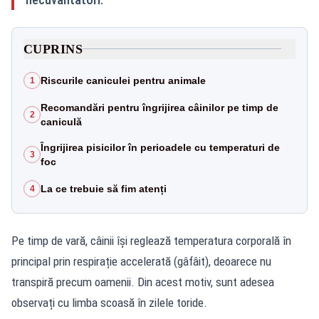
CUPRINS
Riscurile caniculei pentru animale
1
Recomandări pentru îngrijirea câinilor pe timp de
2
caniculă
Îngrijirea pisicilor în perioadele cu temperaturi de
3
foc
La ce trebuie să fim atenți
4
Pe timp de vară, câinii își reglează temperatura corporală în
principal prin respirație accelerată (gâfâit), deoarece nu
transpiră precum oamenii. Din acest motiv, sunt adesea
observați cu limba scoasă în zilele toride.