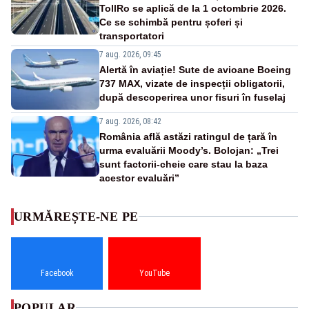
TollRo se aplică de la 1 octombrie 2026.
Ce se schimbă pentru șoferi și
transportatori
7 aug. 2026, 09:45
Alertă în aviație! Sute de avioane Boeing
737 MAX, vizate de inspecții obligatorii,
după descoperirea unor fisuri în fuselaj
7 aug. 2026, 08:42
România află astăzi ratingul de țară în
urma evaluării Moody’s. Bolojan: „Trei
sunt factorii-cheie care stau la baza
acestor evaluări”
URMĂREȘTE-NE PE
Facebook
YouTube
POPULAR