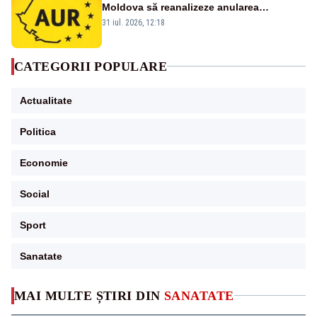
Moldova să reanalizeze anularea
concertului de Ziua Limbii Române
31 iul. 2026, 12:18
CATEGORII POPULARE
Actualitate
Politica
Economie
Social
Sport
Sanatate
MAI MULTE ȘTIRI DIN
SANATATE