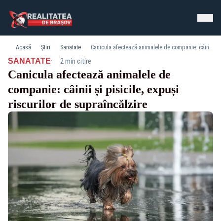
Acasă
Știri
Sanatate
Canicula afectează animalele de companie: câinii și pisicile, expuși riscurilor de supraîncălzire
·
SANATATE
2 min citire
Canicula afectează animalele de
companie: câinii și pisicile, expuși
riscurilor de supraîncălzire