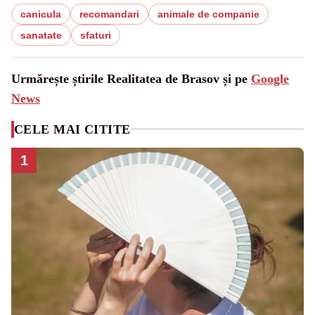
canicula
recomandari
animale de companie
sanatate
sfaturi
Urmărește știrile Realitatea de Brasov și pe
Google
News
CELE MAI CITITE
1