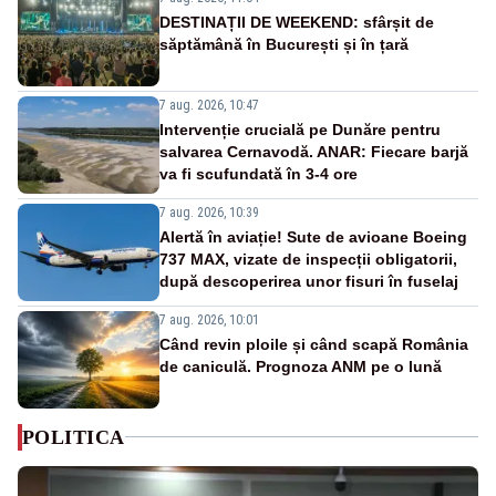
DESTINAȚII DE WEEKEND: sfârșit de
săptămână în București și în țară
7 aug. 2026, 10:47
Intervenție crucială pe Dunăre pentru
salvarea Cernavodă. ANAR: Fiecare barjă
va fi scufundată în 3-4 ore
7 aug. 2026, 10:39
Alertă în aviație! Sute de avioane Boeing
737 MAX, vizate de inspecții obligatorii,
după descoperirea unor fisuri în fuselaj
7 aug. 2026, 10:01
Când revin ploile și când scapă România
de caniculă. Prognoza ANM pe o lună
POLITICA