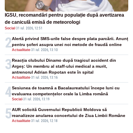
IGSU, recomandări pentru populație după avertizarea
de caniculă emisă de meteorologi
Social
·
31 iul. 2026, 12:51
2
Alertă privind SMS-urile false despre plata parcării. Anunț
pentru șoferi asupra unei noi metode de fraudă online
Actualitate
-
31 iul. 2026, 13:10
3
Reacția clubului Dinamo după tragicul accident din
Argeș: Un membru al staff-ului medical a murit,
antrenorul Adrian Ropotan este în spital
Actualitate
-
31 iul. 2026, 13:16
4
Sesiunea de toamnă a Bacalaureatului începe luni cu
evaluarea competențelor orale la Limba română
Social
-
31 iul. 2026, 13:19
5
AUR solicită Guvernului Republicii Moldova să
reanalizeze anularea concertului de Ziua Limbii Române
Actualitate
-
31 iul. 2026, 12:18