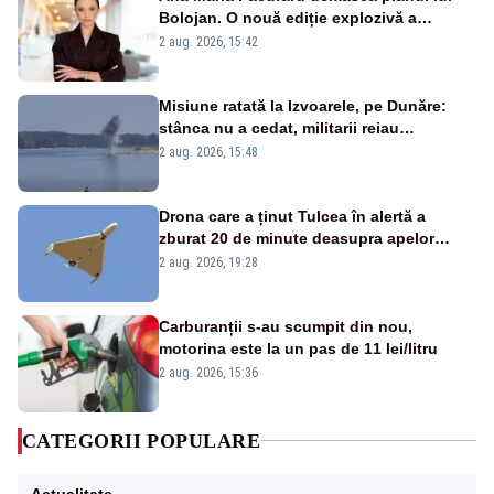
Bolojan. O nouă ediție explozivă a
emisiunii „Miza Zilei” la Realitatea PLUS
2 aug. 2026, 15:42
Misiune ratată la Izvoarele, pe Dunăre:
stânca nu a cedat, militarii reiau
detonările luni – VIDEO
2 aug. 2026, 15:48
Drona care a ținut Tulcea în alertă a
zburat 20 de minute deasupra apelor
României. Au fost ridicate două F-16
2 aug. 2026, 19:28
Carburanții s-au scumpit din nou,
motorina este la un pas de 11 lei/litru
2 aug. 2026, 15:36
CATEGORII POPULARE
Actualitate