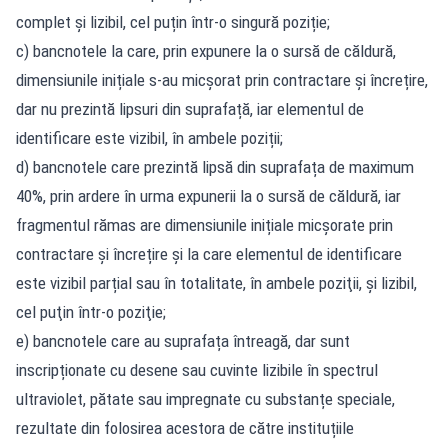
complet și lizibil, cel puțin într-o singură poziție;
c) bancnotele la care, prin expunere la o sursă de căldură,
dimensiunile inițiale s-au micșorat prin contractare şi încrețire,
dar nu prezintă lipsuri din suprafață, iar elementul de
identificare este vizibil, în ambele poziții;
d) bancnotele care prezintă lipsă din suprafața de maximum
40%, prin ardere în urma expunerii la o sursă de căldură, iar
fragmentul rămas are dimensiunile inițiale micșorate prin
contractare şi încrețire şi la care elementul de identificare
este vizibil parțial sau în totalitate, în ambele poziţii, şi lizibil,
cel puţin într-o poziţie;
e) bancnotele care au suprafața întreagă, dar sunt
inscripționate cu desene sau cuvinte lizibile în spectrul
ultraviolet, pătate sau impregnate cu substanțe speciale,
rezultate din folosirea acestora de către instituțiile