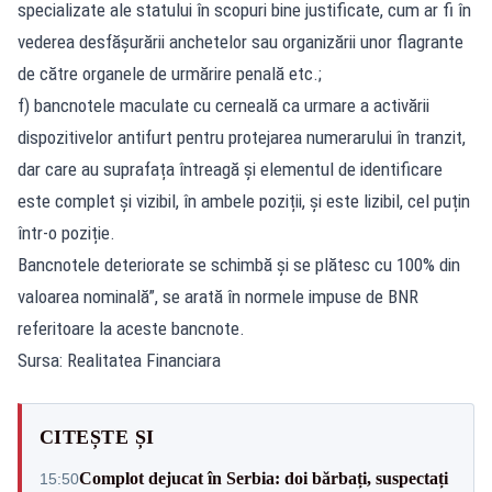
specializate ale statului în scopuri bine justificate, cum ar fi în
vederea desfășurării anchetelor sau organizării unor flagrante
de către organele de urmărire penală etc.;
f) bancnotele maculate cu cerneală ca urmare a activării
dispozitivelor antifurt pentru protejarea numerarului în tranzit,
dar care au suprafața întreagă şi elementul de identificare
este complet și vizibil, în ambele poziții, şi este lizibil, cel puțin
într-o poziție.
Bancnotele deteriorate se schimbă şi se plătesc cu 100% din
valoarea nominală”, se arată în normele impuse de BNR
referitoare la aceste bancnote.
Sursa: Realitatea Financiara
CITEȘTE ȘI
Complot dejucat în Serbia: doi bărbați, suspectați
15:50