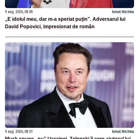
9 aug. 2026, 08:05
Ionuț Nichita
„E idolul meu, dar m-a speriat puțin”. Adversarul lui
David Popovici, impresionat de român
9 aug. 2026, 08:01
Ionuț Nichita
Musk spune „nu” Ucrainei. Zelenski îi cere ajutorul lui