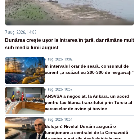
7 aug. 2026, 14:03
Dunărea crește ușor la intrarea în țară, dar rămâne mult
sub media lunii august
7 aug. 2026, 13:02
În intervalul orar de seară, consumul de
curent „a scăzut cu 200-300 de megawați”
7 aug. 2026, 10:57
ANSVSA a negociat, la Ankara, un acord
pentru facilitarea tranzitului prin Turcia al
carcaselor de ovine și bovine
7 aug. 2026, 10:51
Bolojan: Nivelul Dunării asigură o
funcționare a centralei de la Cernavodă
de patru-cinci zile dacă debitele vor