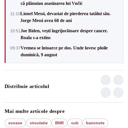
că plănuiau asasinarea lui Vučić
Lionel Messi, devastat de pierderea tatălui său.
11:10
Jorge Messi avea 68 de ani
Joe Biden, vești îngrijorătoare despre cancer.
10:51
Boala s-a extins
Vremea se întoarce pe dos. Unde lovesc ploile
09:37
duminică, 9 august
Distribuie articolul
Mai multe articole despre
scoase
circulatie
BNR
cub
bancnote