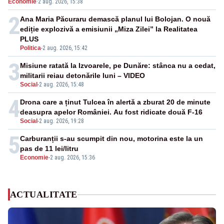
Economie
·
2 aug. 2026, 15:38
2
Ana Maria Păcuraru demască planul lui Bolojan. O nouă
ediție explozivă a emisiunii „Miza Zilei” la Realitatea
PLUS
Politica
-
2 aug. 2026, 15:42
3
Misiune ratată la Izvoarele, pe Dunăre: stânca nu a cedat,
militarii reiau detonările luni – VIDEO
Social
-
2 aug. 2026, 15:48
4
Drona care a ținut Tulcea în alertă a zburat 20 de minute
deasupra apelor României. Au fost ridicate două F-16
Social
-
2 aug. 2026, 19:28
5
Carburanții s-au scumpit din nou, motorina este la un
pas de 11 lei/litru
Economie
-
2 aug. 2026, 15:36
ACTUALITATE