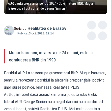
AUR caută președinte pentru 2024 - Guvernatorul BNR, Mugur
Isărescu, a fost curtat de George Simion
Realitatea de Brasov
Scris de
Publicat:
3 oct. 2023, 12:14
Mugur Isărescu, în vârstă de 74 de ani, este la
conducerea BNR din 1990
Partidul AUR l-a tatonat pe guvernatorul BNR, Mugur Isarescu,
pentru a reprezenta partidul la alegerile prezidențiale, potrivit
unor surse politice, relatează Realitatea PLUS.
Astfel, întrebat dacă aceasta informație este adevărată,
liderul AUR, George Simion nu a negat dar nici nu a confirmat
zvonul lansat, potrivit Realitatea PLUS. Mai mult, acesta a