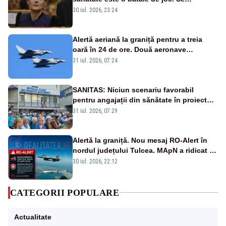
guvernează extraordinar de prost”
30 iul. 2026, 23:24
Alertă aeriană la graniță pentru a treia
oară în 24 de ore. Două aeronave
Eurofighter britanice au fost ridicate de la
31 iul. 2026, 07:24
sol
SANITAS: Niciun scenariu favorabil
pentru angajații din sănătate în proiectul
Legii salarizării
31 iul. 2026, 07:29
Alertă la graniță. Nou mesaj RO-Alert în
nordul județului Tulcea. MApN a ridicat de
la sol două avioane F-16
30 iul. 2026, 22:12
CATEGORII POPULARE
Actualitate