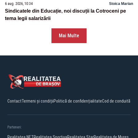
6 aug. 2026, 10:34
Stoica Marian
Sindicatele din Educație, noi discuții la Cotroceni pe
tema legii salarizării
Mai Multe
Contact
Termeni și condiții
Politică de confidențialitate
Cod de conduită
Parteneri:
Realitatea.NET
Realitatea Sportiva
Realitatea Star
Realitatea de Mures