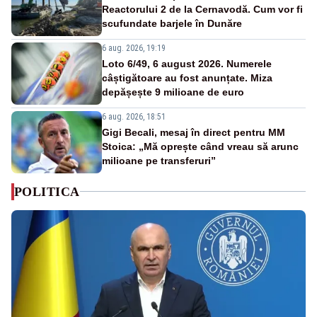
Reactorului 2 de la Cernavodă. Cum vor fi
scufundate barjele în Dunăre
6 aug. 2026, 19:19
Loto 6/49, 6 august 2026. Numerele
câștigătoare au fost anunțate. Miza
depășește 9 milioane de euro
6 aug. 2026, 18:51
Gigi Becali, mesaj în direct pentru MM
Stoica: „Mă oprește când vreau să arunc
milioane pe transferuri”
POLITICA