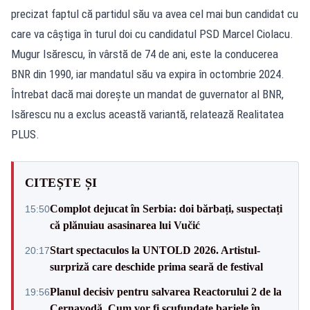
precizat faptul că partidul său va avea cel mai bun candidat cu
care va câștiga în turul doi cu candidatul PSD Marcel Ciolacu.
Mugur Isărescu, în vârstă de 74 de ani, este la conducerea
BNR din 1990, iar mandatul său va expira în octombrie 2024.
Întrebat dacă mai doreşte un mandat de guvernator al BNR,
Isărescu nu a exclus această variantă, relatează Realitatea
PLUS.
CITEȘTE ȘI
Complot dejucat în Serbia: doi bărbați, suspectați
15:50
că plănuiau asasinarea lui Vučić
Start spectaculos la UNTOLD 2026. Artistul-
20:17
surpriză care deschide prima seară de festival
Planul decisiv pentru salvarea Reactorului 2 de la
19:56
Cernavodă. Cum vor fi scufundate barjele în