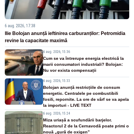
6 aug. 2026, 17:38
Ilie Bolojan anunță ieftinirea carburanților: Petromidia
revine la capacitate maximă
6 aug. 2026, 15:36
Cum se va întrerupe energia electrică la
marii consumatori industriali? Bolojan:
Nu vor exista compensații
6 aug. 2026, 15:33
Bolojan anunță restricțiile de consum
energetic. Centralele pe combustibili
fosili, repornite. La ore de vârf se va apela
la importuri - LIVE TEXT
6 aug. 2026, 15:24
Miza uriașă a scufundării barjelor.
Reactorul 2 de la Cernavodă poate primi o
nouă „gură de oxigen”