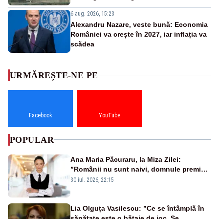
6 aug. 2026, 15:23
Alexandru Nazare, veste bună: Economia
României va crește în 2027, iar inflația va
scădea
URMĂREȘTE-NE PE
Facebook
YouTube
POPULAR
Ana Maria Păcuraru, la Miza Zilei:
”Românii nu sunt naivi, domnule premier
Bolojan”
30 iul. 2026, 22:15
Lia Olguța Vasilescu: ”Ce se întâmplă în
sănătate este o bătaie de joc. Se