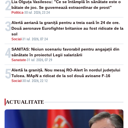
2
Lia Olguța Vasilescu: ”Ce se întâmplă în sănătate este o
bătaie de joc. Se guvernează extraordinar de prost”
Politica
-
30 iul. 2026, 23:24
3
Alertă aeriană la graniță pentru a treia oară în 24 de ore.
Două aeronave Eurofighter britanice au fost ridicate de la
sol
Social
-
31 iul. 2026, 07:24
4
SANITAS: Niciun scenariu favorabil pentru angajații din
sănătate în proiectul Legii salarizării
Sanatate
-
31 iul. 2026, 07:29
5
Alertă la graniță. Nou mesaj RO-Alert în nordul județului
Tulcea. MApN a ridicat de la sol două avioane F-16
Social
-
30 iul. 2026, 22:12
ACTUALITATE