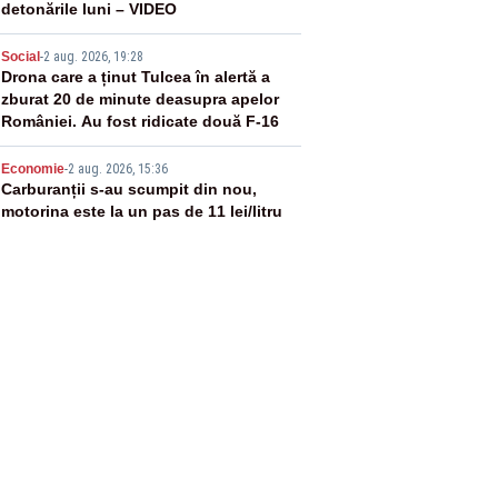
detonările luni – VIDEO
4
Social
-
2 aug. 2026, 19:28
Drona care a ținut Tulcea în alertă a
zburat 20 de minute deasupra apelor
României. Au fost ridicate două F-16
5
Economie
-
2 aug. 2026, 15:36
Carburanții s-au scumpit din nou,
motorina este la un pas de 11 lei/litru