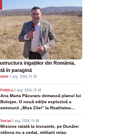
astructura irigațiilor din România,
ată în paragină
omie
·
2 aug. 2026, 15:38
2
Politica
-
2 aug. 2026, 15:42
Ana Maria Păcuraru demască planul lui
Bolojan. O nouă ediție explozivă a
emisiunii „Miza Zilei” la Realitatea
PLUS
3
Social
-
2 aug. 2026, 15:48
Misiune ratată la Izvoarele, pe Dunăre:
stânca nu a cedat, militarii reiau