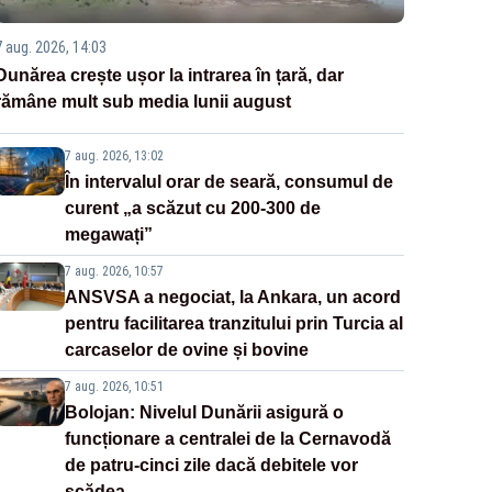
7 aug. 2026, 14:03
Dunărea crește ușor la intrarea în țară, dar
rămâne mult sub media lunii august
7 aug. 2026, 13:02
În intervalul orar de seară, consumul de
curent „a scăzut cu 200-300 de
megawați”
7 aug. 2026, 10:57
ANSVSA a negociat, la Ankara, un acord
pentru facilitarea tranzitului prin Turcia al
carcaselor de ovine și bovine
7 aug. 2026, 10:51
Bolojan: Nivelul Dunării asigură o
funcționare a centralei de la Cernavodă
de patru-cinci zile dacă debitele vor
scădea