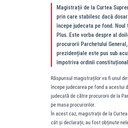
Magistrații de la Curtea Supre
prin care stabilesc dacă dosar
începe judecata pe fond. Noul t
Plus. Este vorba despre al doil
procurorii Parchetului General,
prezidențiale este pus sub acuz
împotriva ordinii constituțional
Răspunsul magistraților va fi unul def
începe judecarea pe fond a acestui do
judecată de către procurorii de la Pa
pe masa procurorilor.
În acest caz, magistrații de la Curte
cât și declarații, au fost obținute ne