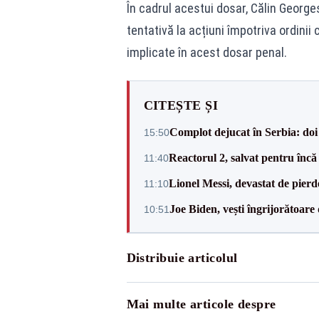
În cadrul acestui dosar, Călin Georg
tentativă la acțiuni împotriva ordini
implicate în acest dosar penal.
CITEȘTE ȘI
Complot dejucat în Serbia: doi 
15:50
Reactorul 2, salvat pentru încă
11:40
Lionel Messi, devastat de pierd
11:10
Joe Biden, vești îngrijorătoare 
10:51
Distribuie articolul
Mai multe articole despre