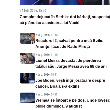
24 feb. 2026, 15:50
Complot dejucat în Serbia: doi bărbați, suspectaț
că plănuiau asasinarea lui Vučić
9 aug. 2026, 11:40
Reactorul 2, salvat pentru încă 9 zile.
Anunțul făcut de Radu Miruță
9 aug. 2026, 11:10
Lionel Messi, devastat de pierderea
tatălui său. Jorge Messi avea 68 de ani
9 aug. 2026, 10:51
Joe Biden, vești îngrijorătoare despre
cancer. Boala s-a extins
9 aug. 2026, 09:37
Vremea se întoarce pe dos. Unde lovesc
ploile duminică, 9 august