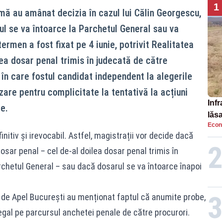
1
mă au amânat decizia în cazul lui Călin Georgescu,
ul se va întoarce la Parchetul General sau va
ermen a fost fixat pe 4 iunie, potrivit Realitatea
ea dosar penal trimis în judecată de către
 în care fostul candidat independent la alegerile
are pentru complicitate la tentativă la acțiuni
Infr
e.
lăs
Econ
initiv și irevocabil. Astfel, magistrații vor decide dacă
sar penal – cel de-al doilea dosar penal trimis în
rchetul General – sau dacă dosarul se va întoarce înapoi
a de Apel București au menționat faptul că anumite probe,
legal pe parcursul anchetei penale de către procurori.