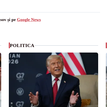
asov și pe
Google News
POLITICA