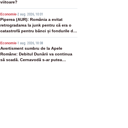
viitoare?
4
Economie
-
2 aug. 2026, 10:01
Piperea (AUR): România a evitat
retrogradarea la junk pentru că era o
catastrofă pentru bănci și fondurile de
pensii
5
Economie
-
1 aug. 2026, 18:08
Avertisment sumbru de la Apele
Române: Debitul Dunării va continua
să scadă. Cernavodă s-ar putea
închide în 4 zile