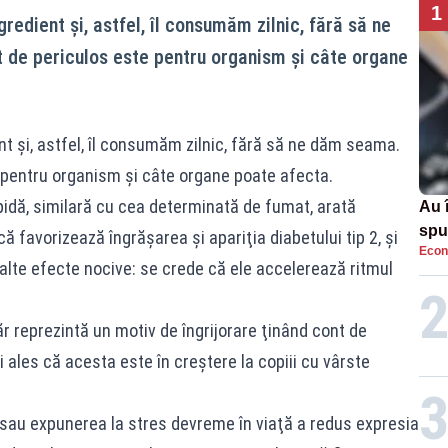
1
redient și, astfel, îl consumăm zilnic, fără să ne
t de periculos este pentru organism și câte organe
t și, astfel, îl consumăm zilnic, fără să ne dăm seama.
e pentru organism și câte organe poate afecta.
pidă, similară cu cea determinată de fumat, arată
Au 
spu
că favorizează îngrăşarea şi apariţia diabetului tip 2, și
Econ
pas
i alte efecte nocive: se crede că ele accelerează ritmul
r reprezintă un motiv de îngrijorare ţinând cont de
 ales că acesta este în creştere la copiii cu vârste
sau expunerea la stres devreme în viaţă a redus expresia