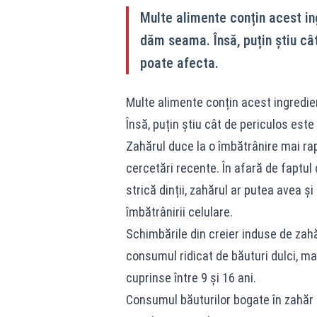
Multe alimente conțin acest ing
dăm seama. Însă, puțin știu câ
poate afecta.
Multe alimente conțin acest ingredien
Însă, puțin știu cât de periculos est
Zahărul duce la o îmbătrânire mai ra
cercetări recente. În afară de faptul 
strică dinții, zahărul ar putea avea ş
îmbătrânirii celulare.
Schimbările din creier induse de zahă
consumul ridicat de băuturi dulci, mai
cuprinse între 9 şi 16 ani.
Consumul băuturilor bogate în zahăr 