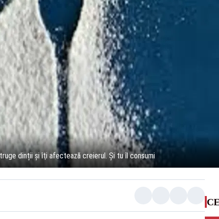
uge dinții şi îţi afectează creierul. Și tu îl consumi
CE