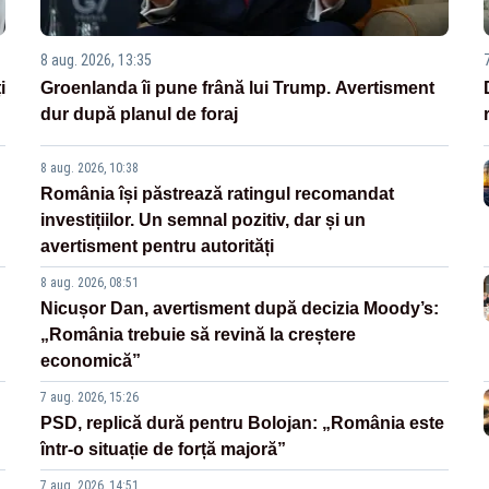
8 aug. 2026, 13:35
i
Groenlanda îi pune frână lui Trump. Avertisment
dur după planul de foraj
8 aug. 2026, 10:38
România își păstrează ratingul recomandat
investițiilor. Un semnal pozitiv, dar și un
avertisment pentru autorități
8 aug. 2026, 08:51
Nicușor Dan, avertisment după decizia Moody’s:
„România trebuie să revină la creștere
economică”
7 aug. 2026, 15:26
PSD, replică dură pentru Bolojan: „România este
într-o situație de forță majoră”
7 aug. 2026, 14:51