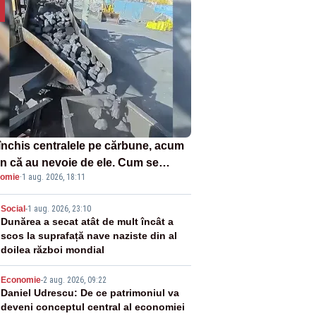
închis centralele pe cărbune, acum
n că au nevoie de ele. Cum se
omie
·
1 aug. 2026, 18:11
ează vina în plină criză energetică
2
Social
-
1 aug. 2026, 23:10
Dunărea a secat atât de mult încât a
scos la suprafață nave naziste din al
doilea război mondial
3
Economie
-
2 aug. 2026, 09:22
Daniel Udrescu: De ce patrimoniul va
deveni conceptul central al economiei