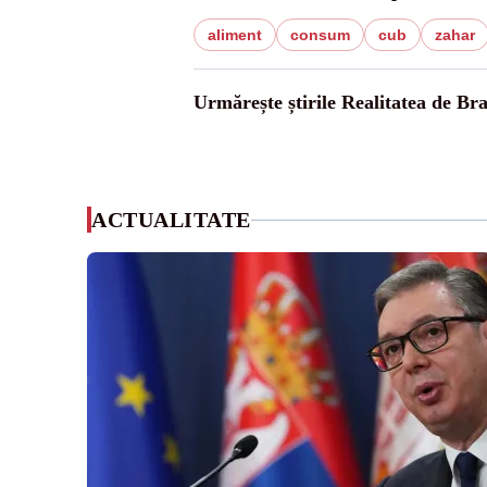
aliment
consum
cub
zahar
Urmărește știrile Realitatea de Br
ACTUALITATE