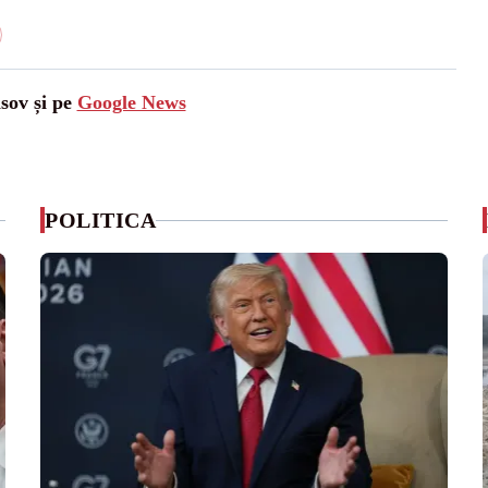
asov și pe
Google News
POLITICA