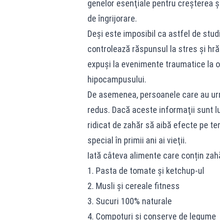
genelor esenţiale pentru creşterea şi
de îngrijorare.
Deşi este imposibil ca astfel de studi
controlează răspunsul la stres şi hră
expuşi la evenimente traumatice la o
hipocampusului.
De asemenea, persoanele care au urm
redus. Dacă aceste informaţii sunt l
ridicat de zahăr să aibă efecte pe te
special în primii ani ai vieţii.
Iată câteva alimente care conțin zah
1. Pasta de tomate și ketchup-ul
2. Musli și cereale fitness
3. Sucuri 100% naturale
4. Compoturi și conserve de legume