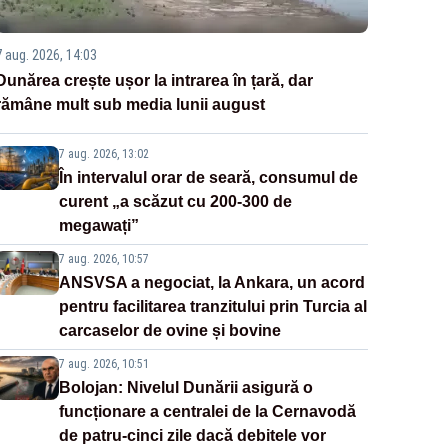
7 aug. 2026, 14:03
Dunărea crește ușor la intrarea în țară, dar
rămâne mult sub media lunii august
7 aug. 2026, 13:02
În intervalul orar de seară, consumul de
curent „a scăzut cu 200-300 de
megawați”
7 aug. 2026, 10:57
ANSVSA a negociat, la Ankara, un acord
pentru facilitarea tranzitului prin Turcia al
carcaselor de ovine și bovine
7 aug. 2026, 10:51
Bolojan: Nivelul Dunării asigură o
funcționare a centralei de la Cernavodă
de patru-cinci zile dacă debitele vor