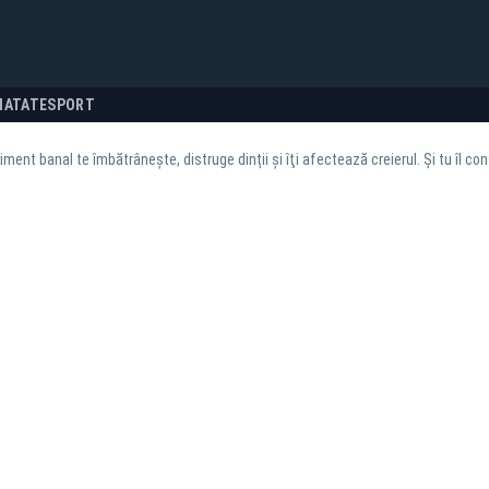
NATATE
SPORT
iment banal te îmbătrânește, distruge dinții şi îţi afectează creierul. Și tu îl co