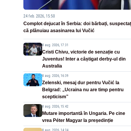
24 feb. 2026, 15:50
Complot dejucat în Serbia: doi bărbați, suspectaț
că plănuiau asasinarea lui Vučić
8 aug. 2026, 17:31
Cristi Chivu, victorie de senzație cu
Juventus! Inter a câștigat derby-ul din
Australia
8 aug. 2026, 16:39
Zelenski, mesaj dur pentru Vučić la
Belgrad: „Ucraina nu are timp pentru
scepticism”
8 aug. 2026, 15:42
Mutare importantă în Ungaria. Pe cine
vrea Péter Magyar la președinție
8 aug. 2026, 14:34