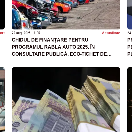
ort
22 aug. 2025, 18:05
Actualitate
24 
GHIDUL DE FINANȚARE PENTRU
P
PROGRAMUL RABLA AUTO 2025, ÎN
P
CONSULTARE PUBLICĂ. ECO-TICHET DE
P
18.500 DE LEI PENTRU ELECTRICE
S