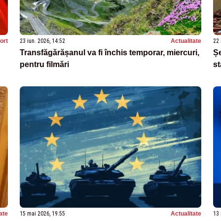
ort
23 iun. 2026, 14:52
Actualitate
22 
Transfăgărășanul va fi închis temporar, miercuri,
Șe
pentru filmări
st
ate
15 mai 2026, 19:55
Actualitate
13 