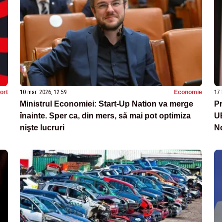
ort
10 mar. 2026, 12:59
Economie
17 
Ministrul Economiei: Start-Up Nation va merge
Pr
înainte. Sper ca, din mers, să mai pot optimiza
UE
nişte lucruri
N