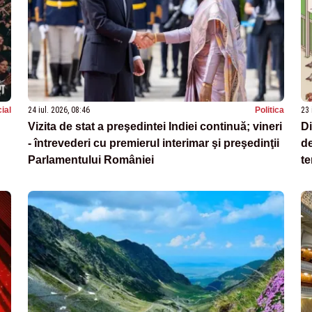
ial
24 iul. 2026, 08:46
Politica
23 
Vizita de stat a preşedintei Indiei continuă; vineri
D
- întrevederi cu premierul interimar şi preşedinţii
de
Parlamentului României
te