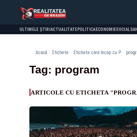
ULTIMELE ȘTIRI
ACTUALITATE
POLITICA
ECONOMIE
SOCIAL
SA
Acasă
Etichete
Etichete care încep cu P
prog
Tag: program
ARTICOLE CU ETICHETA "PROG