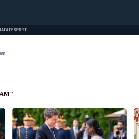
NATATE
SPORT
ram
RAM"