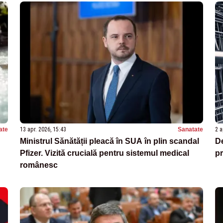
ate
13 apr. 2026, 15:43
Sanatate
2 a
Ministrul Sănătății pleacă în SUA în plin scandal
De
Pfizer. Vizită crucială pentru sistemul medical
pr
românesc