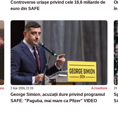
Controverse uriașe privind cele 16,6 miliarde de
Or
euro din SAFE
în
ate
2 mai 2026, 23:20
Actualitate
29 
George Simion, acuzații dure privind programul
Sp
SAFE: "Paguba, mai mare ca Pfizer" VIDEO
S