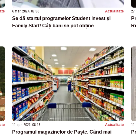
ate
6 mar. 2024, 08:56
Actualitate
27 
Se dă startul programelor Student Invest și
Pr
Family Start! Câți bani se pot obține
Re
ate
11 apr. 2023, 08:18
Actualitate
11 
Programul magazinelor de Paște. Când mai
Pr