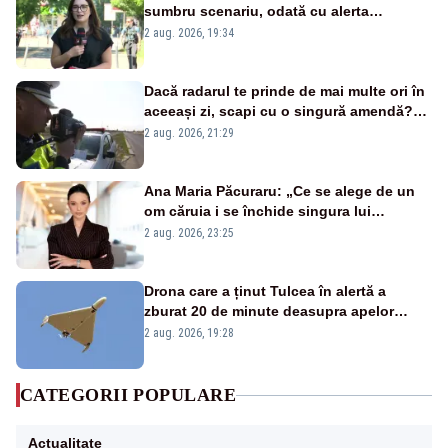
sumbru scenariu, odată cu alerta
energetică
2 aug. 2026, 19:34
Dacă radarul te prinde de mai multe ori în
aceeași zi, scapi cu o singură amendă?
Ce spune legea
2 aug. 2026, 21:29
Ana Maria Păcuraru: „Ce se alege de un
om căruia i se închide singura lui
portiță?”
2 aug. 2026, 23:25
Drona care a ținut Tulcea în alertă a
zburat 20 de minute deasupra apelor
României. Au fost ridicate două F-16
2 aug. 2026, 19:28
CATEGORII POPULARE
Actualitate