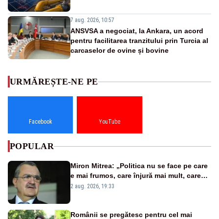
7 aug. 2026, 10:57
ANSVSA a negociat, la Ankara, un acord
pentru facilitarea tranzitului prin Turcia al
carcaselor de ovine și bovine
URMĂREȘTE-NE PE
Facebook
YouTube
POPULAR
Miron Mitrea: „Politica nu se face pe care
e mai frumos, care înjură mai mult, care
țipă mai tare, ci pe proiecte”
2 aug. 2026, 19:33
Românii se pregătesc pentru cel mai