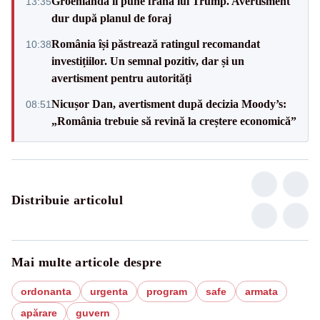
Groenlanda îi pune frână lui Trump. Avertisment
13:35
dur după planul de foraj
România își păstrează ratingul recomandat
10:38
investițiilor. Un semnal pozitiv, dar și un
avertisment pentru autorități
Nicușor Dan, avertisment după decizia Moody’s:
08:51
„România trebuie să revină la creștere economică”
Distribuie articolul
Mai multe articole despre
ordonanta
urgenta
program
safe
armata
apărare
guvern