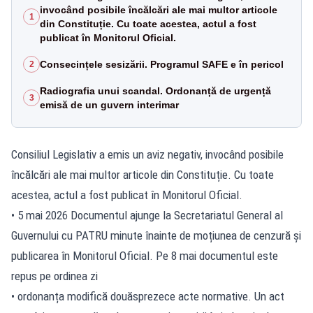
invocând posibile încălcări ale mai multor articole
1
din Constituție. Cu toate acestea, actul a fost
publicat în Monitorul Oficial.
Consecințele sesizării. Programul SAFE e în pericol
2
Radiografia unui scandal. Ordonanță de urgență
3
emisă de un guvern interimar
Consiliul Legislativ a emis un aviz negativ, invocând posibile
încălcări ale mai multor articole din Constituție. Cu toate
acestea, actul a fost publicat în Monitorul Oficial.
• 5 mai 2026 Documentul ajunge la Secretariatul General al
Guvernului cu PATRU minute înainte de moțiunea de cenzură și
publicarea în Monitorul Oficial. Pe 8 mai documentul este
repus pe ordinea zi
• ordonanța modifică douăsprezece acte normative. Un act