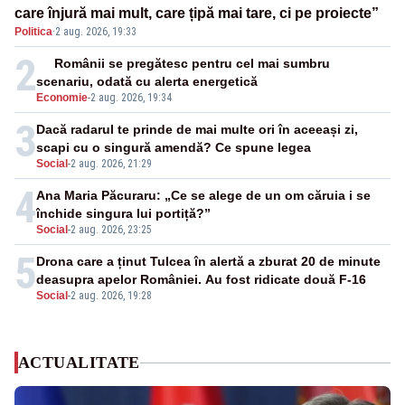
care înjură mai mult, care țipă mai tare, ci pe proiecte”
Politica
·
2 aug. 2026, 19:33
2
Românii se pregătesc pentru cel mai sumbru
scenariu, odată cu alerta energetică
Economie
-
2 aug. 2026, 19:34
3
Dacă radarul te prinde de mai multe ori în aceeași zi,
scapi cu o singură amendă? Ce spune legea
Social
-
2 aug. 2026, 21:29
4
Ana Maria Păcuraru: „Ce se alege de un om căruia i se
închide singura lui portiță?”
Social
-
2 aug. 2026, 23:25
5
Drona care a ținut Tulcea în alertă a zburat 20 de minute
deasupra apelor României. Au fost ridicate două F-16
Social
-
2 aug. 2026, 19:28
ACTUALITATE