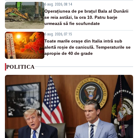
6 aug. 2026, 08:14
Operațiunea de pe brațul Bala al Dunării
se reia astăzi, la ora 10. Patru barje
urmează să fie scufundate
6 aug. 2026, 07:15
Toate marile orașe din Italia intră sub
alertă roșie de caniculă. Temperaturile se
apropie de 40 de grade
POLITICA