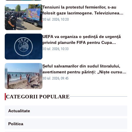
Tensiuni la protestul fermierilor, s-au
folosit gaze lacrimogene. Televiziunea
Poporului face apel la calm – LIVE TEXT
30 iul. 2026, 10:20
UEFA va organiza o şedinţă de urgenţă
privind planurile FIFA pentru Cupa
Mondială
30 iul. 2026, 10:33
Șeful salvamarilor din sudul litoralului,
avertisment pentru părinți: „Niște cursuri
de înot la piscină nu sunt suficiente”
30 iul. 2026, 09:45
CATEGORII POPULARE
Actualitate
Politica