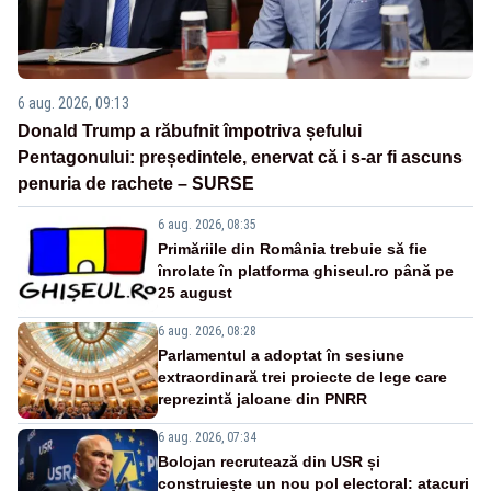
6 aug. 2026, 09:13
Donald Trump a răbufnit împotriva șefului
Pentagonului: președintele, enervat că i s-ar fi ascuns
penuria de rachete – SURSE
6 aug. 2026, 08:35
Primăriile din România trebuie să fie
înrolate în platforma ghiseul.ro până pe
25 august
6 aug. 2026, 08:28
Parlamentul a adoptat în sesiune
extraordinară trei proiecte de lege care
reprezintă jaloane din PNRR
6 aug. 2026, 07:34
Bolojan recrutează din USR și
construiește un nou pol electoral: atacuri