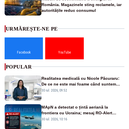
România. Magazinele sting reclamele, iar
autoritățile reduc consumul
URMĂREȘTE-NE PE
Facebook
YouTube
POPULAR
Realitatea medicală cu Nicole Păcuraru:
De ce ne este mai foame când suntem
obosiți?
30 iul. 2026, 09:52
MApN a detectat o țintă aeriană la
frontiera cu Ucraina; mesaj RO-Alert
transmis în județul Tulcea
30 iul. 2026, 10:16