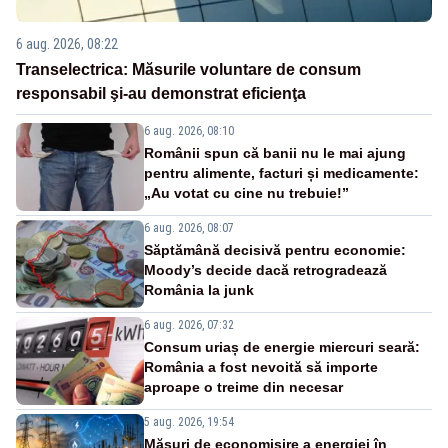
6 aug. 2026, 08:22
Transelectrica: Măsurile voluntare de consum
responsabil şi-au demonstrat eficienţa
6 aug. 2026, 08:10
Românii spun că banii nu le mai ajung
pentru alimente, facturi și medicamente:
„Au votat cu cine nu trebuie!”
6 aug. 2026, 08:07
Săptămână decisivă pentru economie:
Moody’s decide dacă retrogradează
România la junk
6 aug. 2026, 07:32
Consum uriaș de energie miercuri seară:
România a fost nevoită să importe
aproape o treime din necesar
5 aug. 2026, 19:54
Măsuri de economisire a energiei în