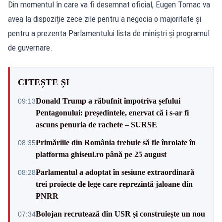
Din momentul în care va fi desemnat oficial, Eugen Tomac va
avea la dispoziție zece zile pentru a negocia o majoritate și
pentru a prezenta Parlamentului lista de miniștri și programul
de guvernare.
CITEȘTE ȘI
Donald Trump a răbufnit împotriva șefului
09:13
Pentagonului: președintele, enervat că i s-ar fi
ascuns penuria de rachete – SURSE
Primăriile din România trebuie să fie înrolate în
08:35
platforma ghiseul.ro până pe 25 august
Parlamentul a adoptat în sesiune extraordinară
08:28
trei proiecte de lege care reprezintă jaloane din
PNRR
Bolojan recrutează din USR și construiește un nou
07:34