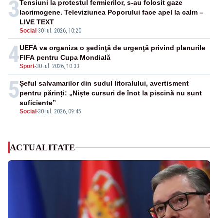
3
Tensiuni la protestul fermierilor, s-au folosit gaze
lacrimogene. Televiziunea Poporului face apel la calm –
LIVE TEXT
Social
-
30 iul. 2026, 10:20
4
UEFA va organiza o şedinţă de urgenţă privind planurile
FIFA pentru Cupa Mondială
Sport
-
30 iul. 2026, 10:33
5
Șeful salvamarilor din sudul litoralului, avertisment
pentru părinți: „Niște cursuri de înot la piscină nu sunt
suficiente”
Social
-
30 iul. 2026, 09:45
ACTUALITATE