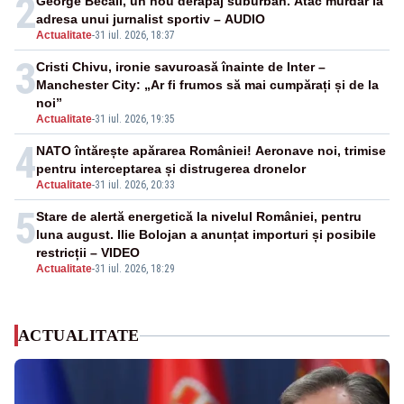
2
George Becali, un nou derapaj suburban. Atac murdar la
adresa unui jurnalist sportiv – AUDIO
Actualitate
-
31 iul. 2026, 18:37
3
Cristi Chivu, ironie savuroasă înainte de Inter –
Manchester City: „Ar fi frumos să mai cumpărați și de la
noi”
Actualitate
-
31 iul. 2026, 19:35
4
NATO întărește apărarea României! Aeronave noi, trimise
pentru interceptarea și distrugerea dronelor
Actualitate
-
31 iul. 2026, 20:33
5
Stare de alertă energetică la nivelul României, pentru
luna august. Ilie Bolojan a anunțat importuri și posibile
restricții – VIDEO
Actualitate
-
31 iul. 2026, 18:29
ACTUALITATE