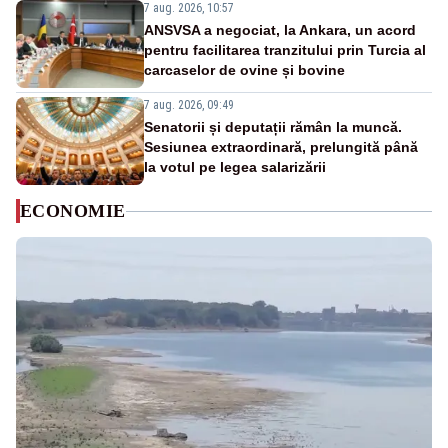
7 aug. 2026, 10:57
ANSVSA a negociat, la Ankara, un acord
pentru facilitarea tranzitului prin Turcia al
carcaselor de ovine și bovine
7 aug. 2026, 09:49
Senatorii și deputații rămân la muncă.
Sesiunea extraordinară, prelungită până
la votul pe legea salarizării
ECONOMIE