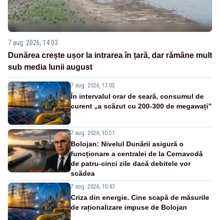
7 aug. 2026, 14:03
Dunărea crește ușor la intrarea în țară, dar rămâne mult
sub media lunii august
7 aug. 2026, 13:02
În intervalul orar de seară, consumul de
curent „a scăzut cu 200-300 de megawați”
7 aug. 2026, 10:51
Bolojan: Nivelul Dunării asigură o
funcționare a centralei de la Cernavodă
de patru-cinci zile dacă debitele vor
scădea
7 aug. 2026, 10:43
Criza din energie. Cine scapă de măsurile
de raționalizare impuse de Bolojan