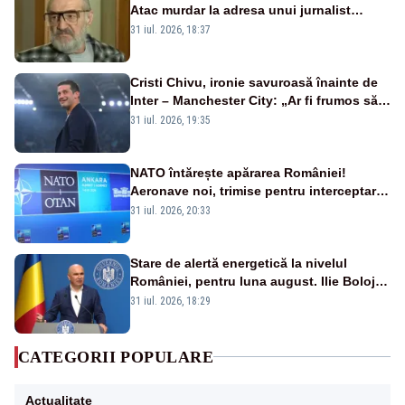
Atac murdar la adresa unui jurnalist
sportiv – AUDIO
31 iul. 2026, 18:37
Cristi Chivu, ironie savuroasă înainte de
Inter – Manchester City: „Ar fi frumos să
mai cumpărați și de la noi”
31 iul. 2026, 19:35
NATO întărește apărarea României!
Aeronave noi, trimise pentru interceptarea
și distrugerea dronelor
31 iul. 2026, 20:33
Stare de alertă energetică la nivelul
României, pentru luna august. Ilie Bolojan
a anunțat importuri și posibile restricții –
31 iul. 2026, 18:29
VIDEO
CATEGORII POPULARE
Actualitate