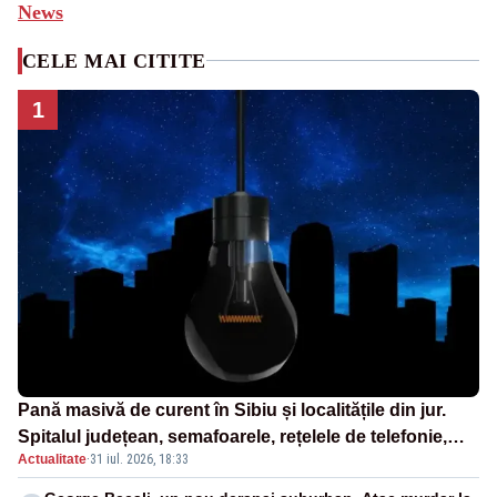
News
CELE MAI CITITE
1
Pană masivă de curent în Sibiu și localitățile din jur.
Spitalul județean, semafoarele, rețelele de telefonie,
Actualitate
·
31 iul. 2026, 18:33
grav afectate