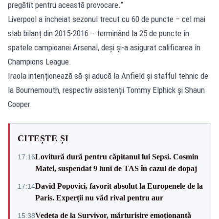
pregătit pentru această provocare.”
Liverpool a încheiat sezonul trecut cu 60 de puncte – cel mai
slab bilanț din 2015-2016 – terminând la 25 de puncte în
spatele campioanei Arsenal, deși și-a asigurat calificarea în
Champions League.
Iraola intenționează să-și aducă la Anfield și stafful tehnic de
la Bournemouth, respectiv asistenții Tommy Elphick și Shaun
Cooper.
CITEȘTE ȘI
Lovitură dură pentru căpitanul lui Sepsi. Cosmin
17:16
Matei, suspendat 9 luni de TAS în cazul de dopaj
David Popovici, favorit absolut la Europenele de la
17:14
Paris. Experții nu văd rival pentru aur
Vedeta de la Survivor, mărturisire emoționantă
15:38