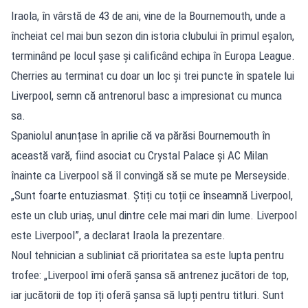
Iraola, în vârstă de 43 de ani, vine de la Bournemouth, unde a
încheiat cel mai bun sezon din istoria clubului în primul eșalon,
terminând pe locul șase și calificând echipa în Europa League.
Cherries au terminat cu doar un loc și trei puncte în spatele lui
Liverpool, semn că antrenorul basc a impresionat cu munca
sa.
Spaniolul anunțase în aprilie că va părăsi Bournemouth în
această vară, fiind asociat cu Crystal Palace și AC Milan
înainte ca Liverpool să îl convingă să se mute pe Merseyside.
„Sunt foarte entuziasmat. Știți cu toții ce înseamnă Liverpool,
este un club uriaș, unul dintre cele mai mari din lume. Liverpool
este Liverpool”, a declarat Iraola la prezentare.
Noul tehnician a subliniat că prioritatea sa este lupta pentru
trofee: „Liverpool îmi oferă șansa să antrenez jucători de top,
iar jucătorii de top îți oferă șansa să lupți pentru titluri. Sunt