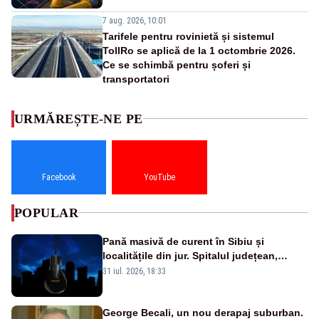
7 aug. 2026, 10:01
Tarifele pentru rovinietă și sistemul
TollRo se aplică de la 1 octombrie 2026.
Ce se schimbă pentru șoferi și
transportatori
URMĂREȘTE-NE PE
Facebook
YouTube
POPULAR
Pană masivă de curent în Sibiu și
localitățile din jur. Spitalul județean,
semafoarele, rețelele de telefonie, grav
31 iul. 2026, 18:33
afectate
George Becali, un nou derapaj suburban.