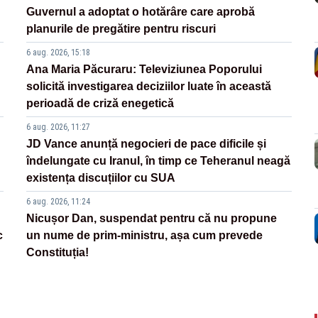
Guvernul a adoptat o hotărâre care aprobă
planurile de pregătire pentru riscuri
6 aug. 2026, 15:18
Ana Maria Păcuraru: Televiziunea Poporului
solicită investigarea deciziilor luate în această
perioadă de criză enegetică
6 aug. 2026, 11:27
JD Vance anunță negocieri de pace dificile și
îndelungate cu Iranul, în timp ce Teheranul neagă
existența discuțiilor cu SUA
6 aug. 2026, 11:24
Nicușor Dan, suspendat pentru că nu propune
c
un nume de prim-ministru, așa cum prevede
Constituția!