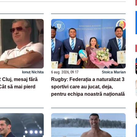
Ionuț Nichita
6 aug. 2026, 09:17
Stoica Marian
Cluj, mesaj fără
Rugby: Federația a naturalizat 3
ât să mai pierd
sportivi care au jucat, deja,
pentru echipa noastră națională