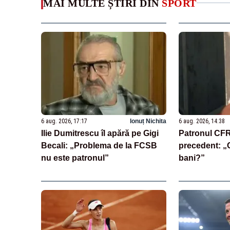
MAI MULTE ȘTIRI DIN
SPORT
6 aug. 2026, 17:17
Ionuț Nichita
6 aug. 2026, 14:38
Ilie Dumitrescu îl apără pe Gigi
Patronul CFR 
Becali: „Problema de la FCSB
precedent: „C
nu este patronul”
bani?”