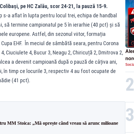
Colibași, pe HC Zalău, scor 24-21, la pauză 15-9.
p s-a aflat în lupta pentru locul trei, echipa de handbal
i, să termine campionatul pe 5 în ierarhie (40 pct) și să
ele europene. Astfel, din sezonul viitor, formația
n Cupa EHF. În meciul de sâmbătă seara, pentru Corona
Aler
, Ciuciulete 4, Bucur 3, Neagu 2, Chiricuță 2, Dmitrova 2,
nor
cea a devenit campioană după o pauză de câțiva ani,
Socia
de 
, în timp ce locurile 3, respectiv 4 au fost ocupate de
nădie (41 pct).
entru MM Stoica: „Mă oprește când vreau să arunc milioane