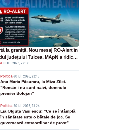
tă la graniță. Nou mesaj RO-Alert în
dul județului Tulcea. MApN a ridicat
l
·
30 iul. 2026, 22:12
la sol două avioane F-16
2
Politica
-
30 iul. 2026, 22:15
Ana Maria Păcuraru, la Miza Zilei:
”Românii nu sunt naivi, domnule
premier Bolojan”
3
Politica
-
30 iul. 2026, 23:24
Lia Olguța Vasilescu: ”Ce se întâmplă
în sănătate este o bătaie de joc. Se
guvernează extraordinar de prost”