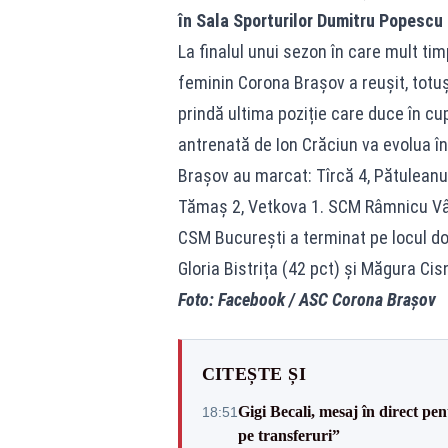
în Sala Sporturilor Dumitru Popescu 
La finalul unui sezon în care mult tim
feminin Corona Brașov a reușit, totuș
prindă ultima poziție care duce în cup
antrenată de Ion Crăciun va evolua î
Brașov au marcat: Tîrcă 4, Pătuleanu 4
Tămaș 2, Vetkova 1. SCM Râmnicu Vâl
CSM București a terminat pe locul doi
Gloria Bistrița (42 pct) și Măgura Cis
Foto: Facebook / ASC Corona Brașov
CITEȘTE ȘI
Gigi Becali, mesaj în direct p
18:51
pe transferuri”