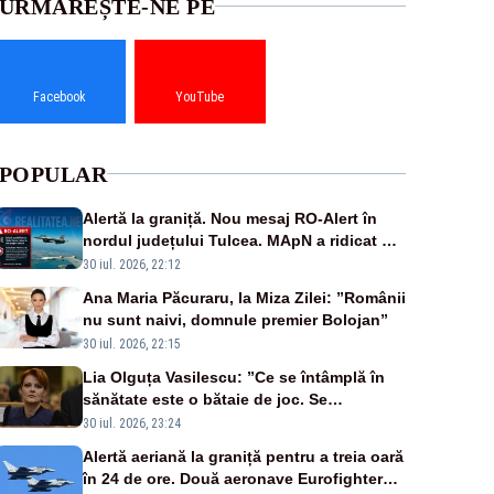
URMĂREȘTE-NE PE
Facebook
YouTube
POPULAR
Alertă la graniță. Nou mesaj RO-Alert în
nordul județului Tulcea. MApN a ridicat de
la sol două avioane F-16
30 iul. 2026, 22:12
Ana Maria Păcuraru, la Miza Zilei: ”Românii
nu sunt naivi, domnule premier Bolojan”
30 iul. 2026, 22:15
Lia Olguța Vasilescu: ”Ce se întâmplă în
sănătate este o bătaie de joc. Se
guvernează extraordinar de prost”
30 iul. 2026, 23:24
Alertă aeriană la graniță pentru a treia oară
în 24 de ore. Două aeronave Eurofighter