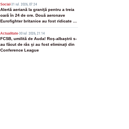
4
Social
-
31 iul. 2026, 07:24
Alertă aeriană la graniță pentru a treia
oară în 24 de ore. Două aeronave
Eurofighter britanice au fost ridicate de
la sol
5
Actualitate
-
30 iul. 2026, 21:14
FCSB, umilită de Auda! Roș-albaștrii s-
au făcut de râs și au fost eliminați din
Conference League