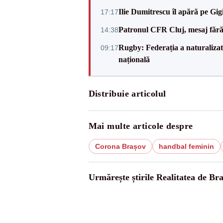
Ilie Dumitrescu îl apără pe Gi
17:17
Patronul CFR Cluj, mesaj fără
14:38
Rugby: Federația a naturalizat 
09:17
națională
Distribuie articolul
Mai multe articole despre
Corona Brașov
handbal feminin
Urmărește știrile Realitatea de Br