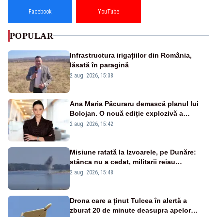
Facebook
YouTube
POPULAR
Infrastructura irigațiilor din România,
lăsată în paragină
2 aug. 2026, 15:38
Ana Maria Păcuraru demască planul lui
Bolojan. O nouă ediție explozivă a
emisiunii „Miza Zilei” la Realitatea PLUS
2 aug. 2026, 15:42
Misiune ratată la Izvoarele, pe Dunăre:
stânca nu a cedat, militarii reiau
detonările luni – VIDEO
2 aug. 2026, 15:48
Drona care a ținut Tulcea în alertă a
zburat 20 de minute deasupra apelor