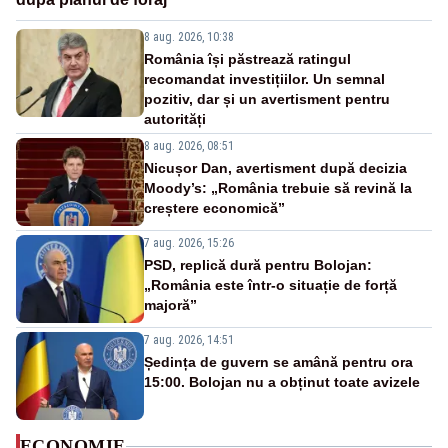
8 aug. 2026, 10:38
România își păstrează ratingul
recomandat investițiilor. Un semnal
pozitiv, dar și un avertisment pentru
autorități
8 aug. 2026, 08:51
Nicușor Dan, avertisment după decizia
Moody’s: „România trebuie să revină la
creștere economică”
7 aug. 2026, 15:26
PSD, replică dură pentru Bolojan:
„România este într-o situație de forță
majoră”
7 aug. 2026, 14:51
Ședința de guvern se amână pentru ora
15:00. Bolojan nu a obținut toate avizele
ECONOMIE