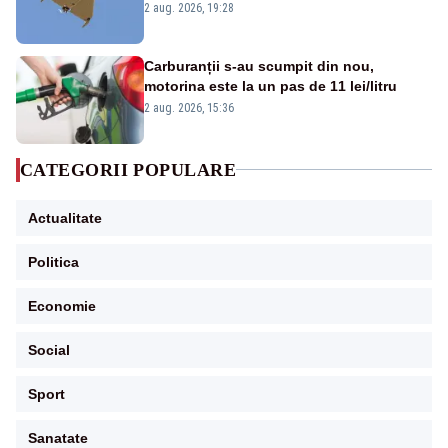
României. Au fost ridicate două F-16
2 aug. 2026, 19:28
Carburanții s-au scumpit din nou,
motorina este la un pas de 11 lei/litru
2 aug. 2026, 15:36
CATEGORII POPULARE
Actualitate
Politica
Economie
Social
Sport
Sanatate