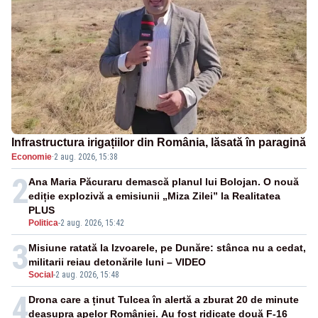
Infrastructura irigațiilor din România, lăsată în paragină
Economie
·
2 aug. 2026, 15:38
2
Ana Maria Păcuraru demască planul lui Bolojan. O nouă
ediție explozivă a emisiunii „Miza Zilei” la Realitatea
PLUS
Politica
-
2 aug. 2026, 15:42
3
Misiune ratată la Izvoarele, pe Dunăre: stânca nu a cedat,
militarii reiau detonările luni – VIDEO
Social
-
2 aug. 2026, 15:48
4
Drona care a ținut Tulcea în alertă a zburat 20 de minute
deasupra apelor României. Au fost ridicate două F-16