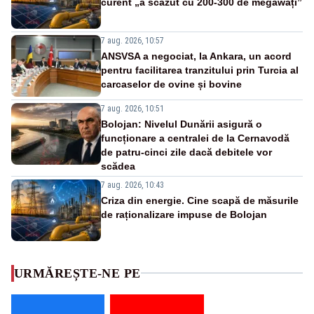
curent „a scăzut cu 200-300 de megawați”
7 aug. 2026, 10:57
ANSVSA a negociat, la Ankara, un acord
pentru facilitarea tranzitului prin Turcia al
carcaselor de ovine și bovine
7 aug. 2026, 10:51
Bolojan: Nivelul Dunării asigură o
funcționare a centralei de la Cernavodă
de patru-cinci zile dacă debitele vor
scădea
7 aug. 2026, 10:43
Criza din energie. Cine scapă de măsurile
de raționalizare impuse de Bolojan
URMĂREȘTE-NE PE