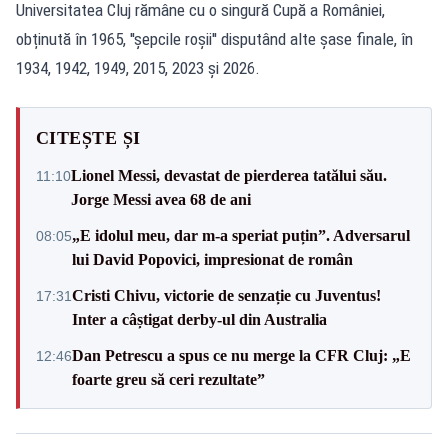
Universitatea Cluj rămâne cu o singură Cupă a României,
obținută în 1965, ''șepcile roșii'' disputând alte șase finale, în
1934, 1942, 1949, 2015, 2023 și 2026.
CITEȘTE ȘI
Lionel Messi, devastat de pierderea tatălui său.
11:10
Jorge Messi avea 68 de ani
„E idolul meu, dar m-a speriat puțin”. Adversarul
08:05
lui David Popovici, impresionat de român
Cristi Chivu, victorie de senzație cu Juventus!
17:31
Inter a câștigat derby-ul din Australia
Dan Petrescu a spus ce nu merge la CFR Cluj: „E
12:46
foarte greu să ceri rezultate”