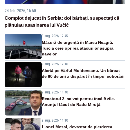
24 feb. 2026, 15:50
Complot dejucat în Serbia: doi bărbați, suspectați că
plănuiau asasinarea lui Vučić
9 aug. 2026, 12:45
Măsură de urgență în Marea Neagră.
Turcia cere oprirea atacurilor asupra
navelor
9 aug. 2026, 12:16
Alertă pe Vârful Moldoveanu. Un bărbat
de 80 de ani a dispărut în timpul coborârii
9 aug. 2026, 11:40
Reactorul 2, salvat pentru încă 9 zile.
Anunțul făcut de Radu Miruță
9 aug. 2026, 11:10
Lionel Messi, devastat de pierderea